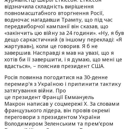
відзначила складність вирішення
повномасштабного вторгнення Росії,
водночас нагадавши Трампу, що під час
передвиборчої кампанії він сказав, що
«закінчить цю війну за 24 години». «Ну, я був
дещо саркастичний (в іншому перекладі: «Я
жартував»), коли це говорив. Я б не
завершив. Насправді я мав на увазі, що я
хотів би її завершити, і я думаю, що мені це
вдасться», – пояснив президент США.
Росія повинна погодитися на 30-денне
перемир'я з Україною і припинити тактику
затягування війни. Про
це президент Франції Еммануель
Макрон написав у соцмережі Х. За словами
французького лідера, він провів окремі
переговори з президентом України
Володимиром Зеленським та прем'єром