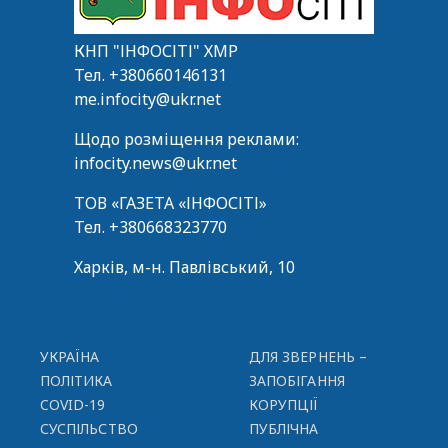
КНП "ІНФОСІТІ" ХМР
Тел.
+380660146131
me.infocity@ukr.net
Щодо розміщення реклами:
infocity.news@ukr.net
ТОВ «ГАЗЕТА «ІНФОСІТІ»
Тел.
+380668323770
Харків, м-н. Павлівський, 10
УКРАЇНА
ДЛЯ ЗВЕРНЕНЬ –
ПОЛІТИКА
ЗАПОБІГАННЯ
COVID-19
КОРУПЦІЇ
СУСПІЛЬСТВО
ПУБЛІЧНА