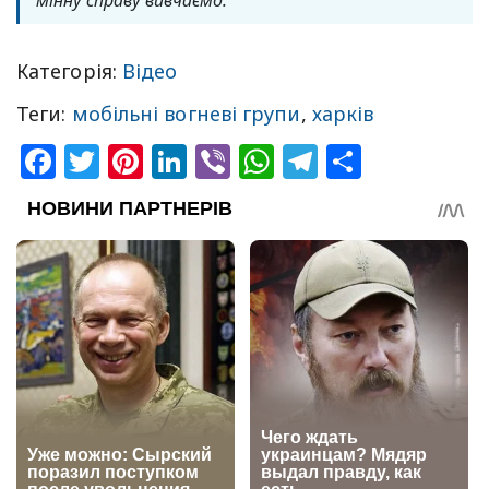
Категорія:
Відео
Теги:
мобільні вогневі групи
,
харків
Facebook
Twitter
Pinterest
LinkedIn
Viber
WhatsApp
Telegram
Share