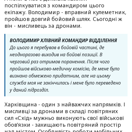
поспілкуватися з командиром цього
екіпажу. Володимир - вправний кулеметник,
пройшов довгий бойовий шлях. Сьогодні ж
він - мисливець за дронами.
ВОЛОДИМИР ХЛІВНИЙ КОМАНДИР ВІДДІЛЕННЯ
До цього я перебував в бойовій частині, де
неодноразово виходив на бойові позиції. В
черговий раз отримав поранення. Після чого
пройшов військово-медичну комісію, де мене було
визнано обмежено придатним, але на цьому
служба моя не закінчилась і мене було переведено
у даний підрозділ.
Харківщина - один з найважчих напрямків. І
мисливці за дронами в складі повітряних
сил «Схід» мужньо виконують свої військові
обовʼязки - захищають повітряний простір
над містом. Особливість роботи мобільних