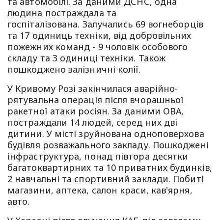
та автомобілі. За даними ДСНС, одна
людина постраждала та
госпіталізована. Залучались 69 вогнеборців
та 17 одиниць техніки, від добровільних
пожежних команд - 9 чоловік особового
складу та 3 одиниці техніки. Також
пошкоджено залізничні колії.
У Кривому Розі закінчилася аварійно-
рятувальна операція після вчорашньої
ракетної атаки росіян. За даними ОВА,
постраждали 14 людей, серед них дві
дитини. У місті зруйнована одноповерхова
будівля розважального закладу. Пошкоджені
інфраструктура, понад півтора десятки
багатоквартирних та 10 приватних будинків,
2 навчальні та спортивний заклади. Побиті
магазини, аптека, салон краси, кав'ярня,
авто.