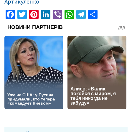
Артикуленко
Facebook
Twitter
Pinterest
LinkedIn
Viber
WhatsApp
Telegram
Share