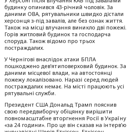
У Херсоні після влучання КАБ під завалами
будинку опинився 43-річний чоловік. За
даними ОВА, рятувальники швидко дістали
херсонця з-під завалів, але без ознак життя.
Також на місці влучання виникло дві пожежі.
Горів житловий будинок та господарча
споруда. Також відомо про трьох
постраждалих.
У Чернігові внаслідок атаки БПЛА
пошкоджено девʼятиповерховий будинок. За
даними місцевої влади, на автостоянці
пожежу локалізовано. Наразі серед людей
постраждалих немає. На місті працюють усі
рятувальні служби.
Президент США Дональд Трамп пояснив
свою передвиборчу обіцянку вирішити
повномасштабне вторгнення Росії в Україну
«за 24 години». Про це він сказав на інтервʼю
журналістці Шеріл Еткіссон. Еткіссон