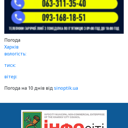
Погода
Харків
вологість:
тиск:
вітер:
Погода на 10 днів від
sinoptik.ua