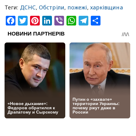
Теги:
ДСНС
,
Обстріли
,
пожежі
,
харківщина
Facebook
Twitter
Pinterest
LinkedIn
Viber
WhatsApp
Telegram
Share