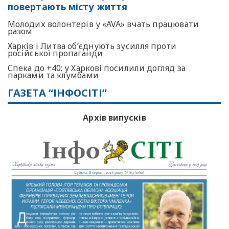
повертають місту життя
Молодих волонтерів у «AVA» вчать працювати
разом
Харків і Литва об’єднують зусилля проти
російської пропаганди
Спека до +40: у Харкові посилили догляд за
парками та клумбами
ГАЗЕТА “ІНФОСІТІ”
Архів випусків