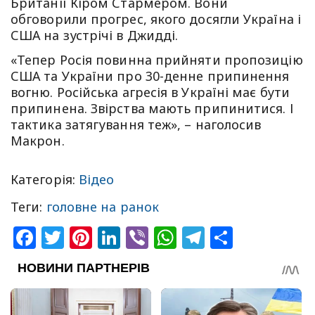
Британії Кіром Стармером. Вони
обговорили прогрес, якого досягли Україна і
США на зустрічі в Джидді.
«Тепер Росія повинна прийняти пропозицію
США та України про 30-денне припинення
вогню. Російська агресія в Україні має бути
припинена. Звірства мають припинитися. І
тактика затягування теж», – наголосив
Макрон.
Категорія:
Відео
Теги:
головне на ранок
Facebook
Twitter
Pinterest
LinkedIn
Viber
WhatsApp
Telegram
Share