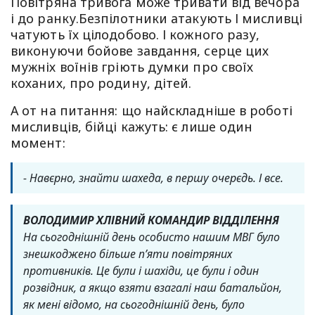
Повітряна тривога може тривати від вечора
і до ранку.Безпілотники атакують І мисливці
чатують їх цілодобово. І кожного разу,
виконуючи бойове завдання, серце цих
мужніх воїнів гріють думки про своїх
коханих, про родину, дітей.
А от на питання: що найскладніше в роботі
мисливців, бійці кажуть: є лише один
момент:
- Навєрно, знайти шахеда, в першу очерєдь. І все.
ВОЛОДИМИР ХЛІВНИЙ КОМАНДИР ВІДДІЛЕННЯ
На сьогоднішній день особисто нашим МВГ було
знешкоджено більше пʼяти повітряних
противників. Це були і шахіди, це були і один
розвідник, а якщо взяти взагалі наш батальйон,
як мені відомо, на сьогоднішній день, було