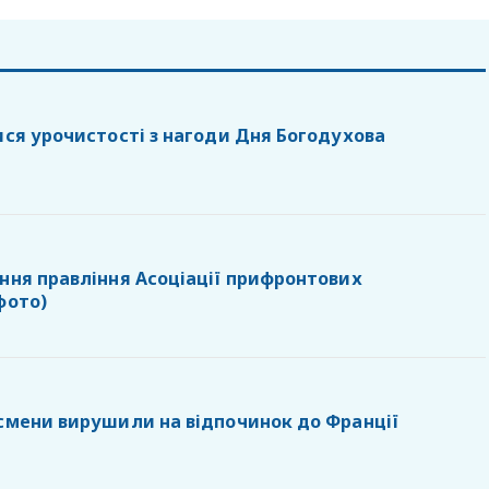
ися урочистості з нагоди Дня Богодухова
ання правління Асоціації прифронтових
фото)
тсмени вирушили на відпочинок до Франції