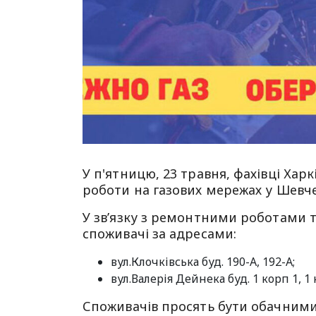
У п'ятницю, 23 травня, фахівці Харк
роботи на газових мережах у Шевч
У зв’язку з ремонтними роботами 
споживачі за адресами:
вул.Клочківська буд. 190-А, 192-А;
вул.Валерія Дейнека буд. 1 корп 1, 1 
Споживачів просять бути обачними