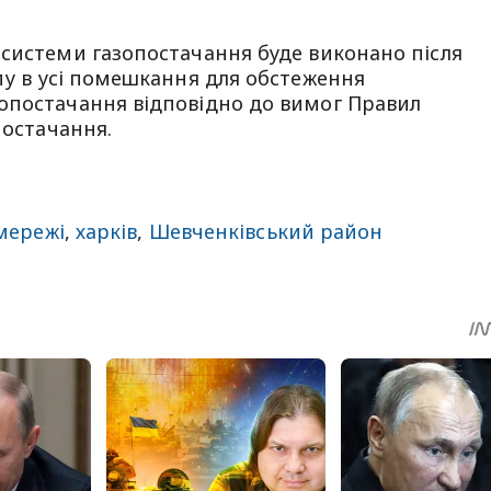
 системи газопостачання буде виконано після
пу в усі помешкання для обстеження
опостачання відповідно до вимог Правил
постачання.
мережі
,
харків
,
Шевченківський район
sApp
egram
Share