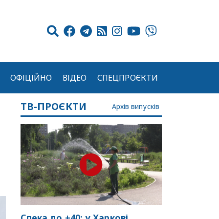
ОФІЦІЙНО
ВІДЕО
СПЕЦПРОЄКТИ
ТВ-ПРОЄКТИ
Архів випусків
Спека до +40: у Харкові