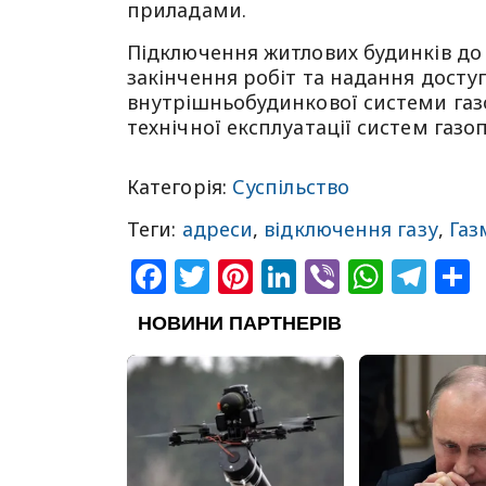
приладами.
Підключення житлових будинків до
закінчення робіт та надання досту
внутрішньобудинкової системи газ
технічної експлуатації систем газо
Категорія:
Суспільство
Теги:
адреси
,
відключення газу
,
Газ
Facebook
Twitter
Pinterest
LinkedIn
Viber
What
Tel