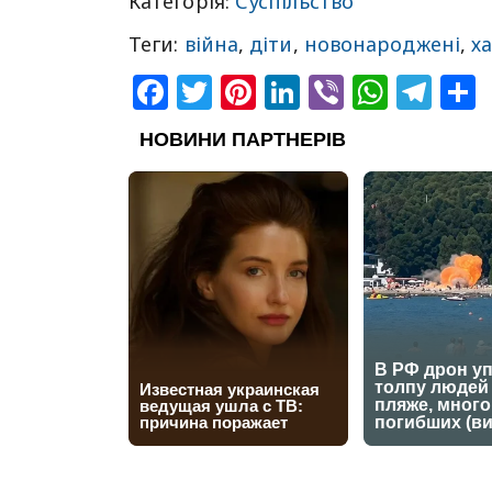
Категорія:
Суспільство
Теги:
війна
,
діти
,
новонароджені
,
ха
Facebook
Twitter
Pinterest
LinkedIn
Viber
What
Tel