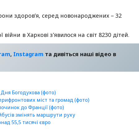
рони здоров’я, серед новонароджених – 32
війни в Харкові з’явилося на світ 8230 дітей.
gram
,
Instagram
та дивіться наші відео в
 Дня Богодухова (фото)
 прифронтових міст та громад (фото)
очинок до Франції (фото)
ейбусів змінять маршрути руху
ад 55,5 тисячі євро