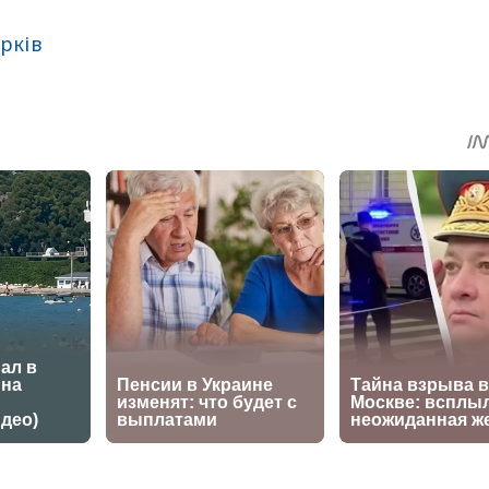
рків
sApp
egram
Share