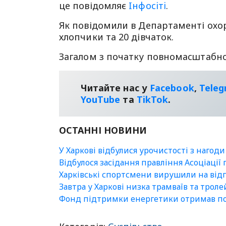
це повідомляє
Iнфосiтi
.
Як повідомили в Департаменті охо
хлопчики та 20 дівчаток.
Загалом з початку повномасштабної 
Читайте нас у
Facebook
,
Tele
YouТube
та
TikTok
.
ОСТАННІ НОВИНИ
У Харкові відбулися урочистості з нагоди
Відбулося засідання правління Асоціації
Харківські спортсмени вирушили на відп
Завтра у Харкові низка трамваїв та трол
Фонд підтримки енергетики отримав пон