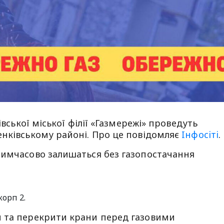
івської міської філії «Газмережі» проведуть
енківському районі. Про це повідомляє
Iнфосiтi
.
тимчасово залишаться без газопостачання
корп 2.
 та перекрити крани перед газовими