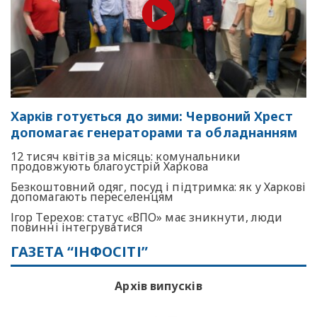
Харків готується до зими: Червоний Хрест
допомагає генераторами та обладнанням
12 тисяч квітів за місяць: комунальники
продовжують благоустрій Харкова
Безкоштовний одяг, посуд і підтримка: як у Харкові
допомагають переселенцям
Ігор Терехов: статус «ВПО» має зникнути, люди
повинні інтегруватися
ГАЗЕТА “ІНФОСІТІ”
Архів випусків