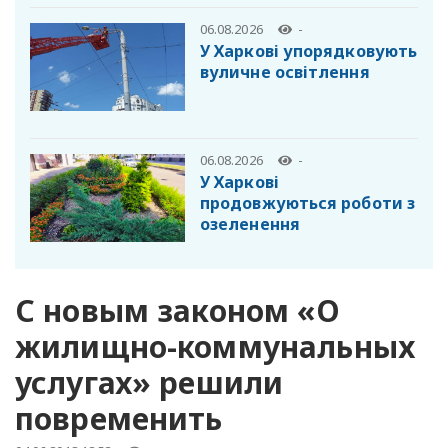
06.08.2026
-
У Харкові упорядковують
вуличне освітлення
06.08.2026
-
У Харкові
продовжуються роботи з
озеленення
С новым законом «О
жилищно-коммунальных
услугах» решили
повременить