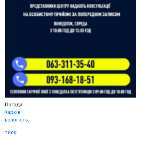
Погода
Харків
вологість:
тиск: