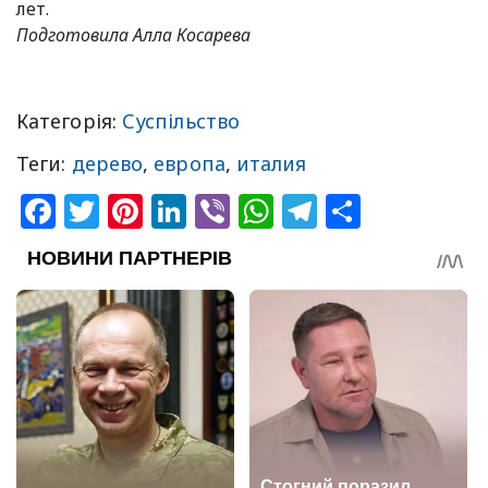
лет.
Подготовила Алла Косарева
Категорія:
Суспільство
Теги:
дерево
,
европа
,
италия
Facebook
Twitter
Pinterest
LinkedIn
Viber
WhatsApp
Telegram
Share