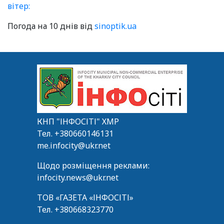
вітер:
Погода на 10 днів від
sinoptik.ua
КНП "ІНФОСІТІ" ХМР
Тел.
+380660146131
me.infocity@ukr.net
Щодо розміщення реклами:
infocity.news@ukr.net
ТОВ «ГАЗЕТА «ІНФОСІТІ»
Тел.
+380668323770