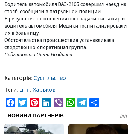
Водитель автомобиля ВАЗ-2105 совершил наезд на
столб, сообщили в патрульной полиции.
В результте столкновения пострадали пассажир и
водитель автомобиля. Медики госпитализировали
их в больницу.
Обстоятельства происшествия устанавливала
следственно-оперативная группа.
Подготовила Ольга Ноздрина
Категорія:
Суспільство
Теги:
дтп
,
Харьков
Facebook
Twitter
Pinterest
LinkedIn
Viber
WhatsApp
Telegram
Share