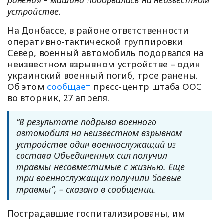
ранения – машина подорвалась на неизвестном
устройстве.
На Донбассе, в районе ответственности
оперативно-тактической группировки
Север, военный автомобиль подорвался на
неизвестном взрывном устройстве – один
украинский военный погиб, трое ранены.
Об этом
сообщает
пресс-центр штаба ООС
во вторник, 27 апреля.
“В результате подрыва военного
автомобиля на неизвестном взрывном
устройстве один военнослужащий из
состава Объединенных сил получил
травмы несовместимые с жизнью. Еще
три военнослужащих получили боевые
травмы”, – сказано в сообщении.
Пострадавшие госпитализированы, им