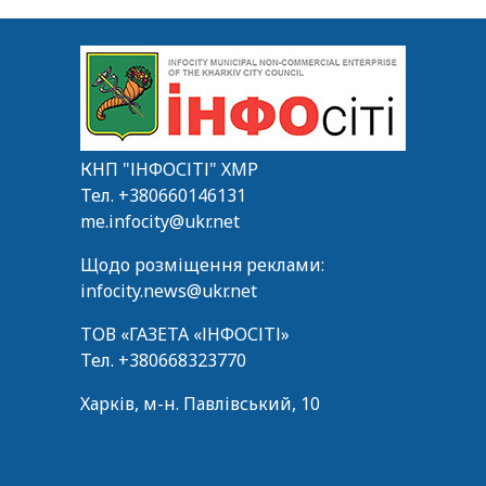
КНП "ІНФОСІТІ" ХМР
Тел.
+380660146131
me.infocity@ukr.net
Щодо розміщення реклами:
infocity.news@ukr.net
ТОВ «ГАЗЕТА «ІНФОСІТІ»
Тел.
+380668323770
Харків, м-н. Павлівський, 10