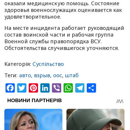
оказали медицинскую помощь. Состояние
здоровья военнослужащих оценивается как
удовлетворительное.
На месте инцидента работает руководящий
состав воинской части и рабочая группа
Военной службы правопорядка ВСУ.
Обстоятельства случившегося уточняются.
Категорія:
Суспільство
Теги:
авто
,
взрыв
,
оос
,
штаб
Facebook
Twitter
Pinterest
LinkedIn
Viber
WhatsApp
Telegram
Share