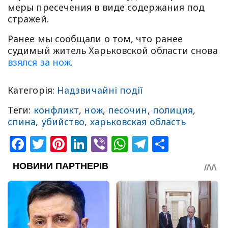
меры пресечения в виде содержания под
стражей.
Ранее мы сообщали о том, что ранее
судимый житель Харьковской области снова
взялся за нож
.
Категорія:
Надзвичайні події
Теги:
конфликт
,
нож
,
песочин
,
полиция
,
спина
,
убийство
,
харьковская область
Facebook
Twitter
Pinterest
LinkedIn
Viber
WhatsApp
Telegram
Share