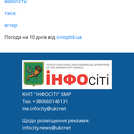
вологість:
тиск:
вітер:
Погода на 10 днів від
sinoptik.ua
КНП "ІНФОСІТІ" ХМР
Тел.
+380660146131
me.infocity@ukr.net
Щодо розміщення реклами:
infocity.news@ukr.net