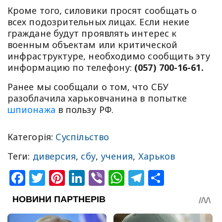
Кроме того, силовики просят сообщать о
всех подозрительных лицах. Если некие
граждане будут проявлять интерес к
военным объектам или критической
инфраструктуре, необходимо сообщить эту
информацию по телефону:
(057) 700-16-61.
Ранее мы сообщали о том, что СБУ
разоблачила харьковчанина в попытке
шпионажа
в пользу РФ.
Категорія:
Суспільство
Теги:
диверсия
,
сбу
,
учения
,
Харьков
Facebook
Twitter
Pinterest
LinkedIn
Viber
WhatsApp
Telegram
Share