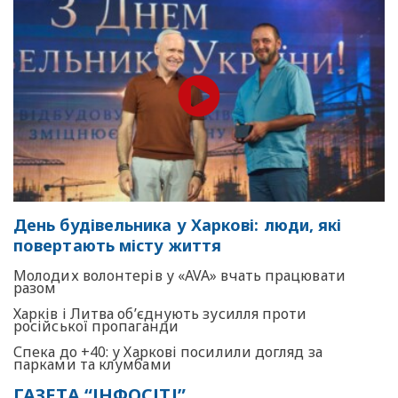
День будівельника у Харкові: люди, які
повертають місту життя
Молодих волонтерів у «AVA» вчать працювати
разом
Харків і Литва об’єднують зусилля проти
російської пропаганди
Спека до +40: у Харкові посилили догляд за
парками та клумбами
ГАЗЕТА “ІНФОСІТІ”