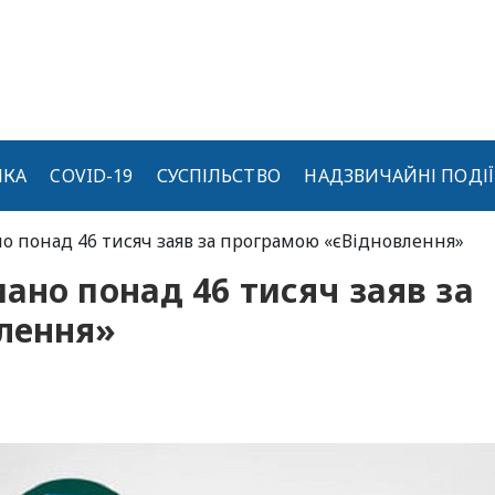
ИКА
COVID-19
СУСПІЛЬСТВО
НАДЗВИЧАЙНІ ПОДІЇ
о понад 46 тисяч заяв за програмою «єВідновлення»
ано понад 46 тисяч заяв за
лення»