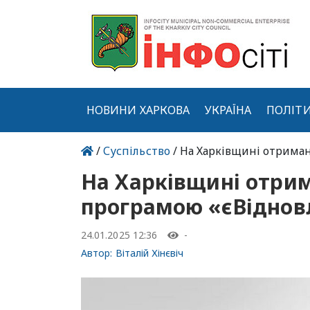
НОВИНИ ХАРКОВА
УКРАЇНА
ПОЛІТ
/
Суспільство
/ На Харківщині отриман
На Харківщині отрим
програмою «єВіднов
24.01.2025 12:36
-
Автор:
Віталій Хінєвіч