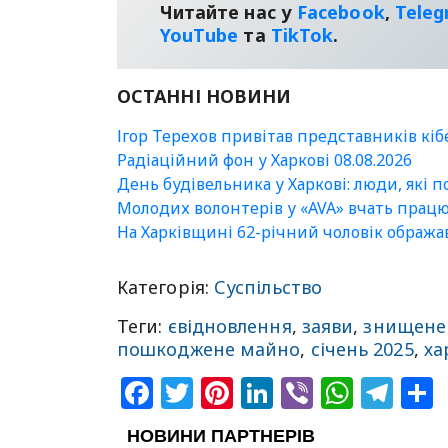
Читайте нас у
Facebook
,
Tele
YouТube
та
TikTok
.
ОСТАННІ НОВИНИ
Ігор Терехов привітав представників кі
Радіаційний фон у Харкові 08.08.2026
День будівельника у Харкові: люди, які 
Молодих волонтерів у «AVA» вчать прац
На Харківщині 62-річний чоловік ображ
Категорія:
Суспільство
Теги:
євідновлення
,
заяви
,
знищене
пошкоджене майно
,
січень 2025
,
ха
Facebook
Twitter
Pinterest
LinkedIn
Viber
What
Tel