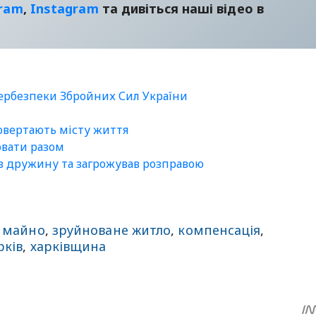
gram
,
Instagram
та дивіться наші відео в
бербезпеки Збройних Сил України
повертають місту життя
ювати разом
ав дружину та загрожував розправою
 майно
,
зруйноване житло
,
компенсація
,
рків
,
харківщина
sApp
egram
Share