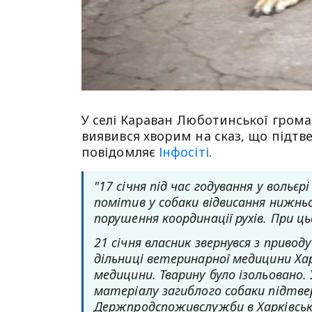
У селі Караван Люботинської грома
виявився хворим на сказ, що підтв
повідомляє
Інфосіті
.
"17 січня під час годування у вольє
помітив у собаки відвисання нижнь
порушення координації рухів. При ц
21 січня власник звернувся з приво
дільниці ветеринарної медицини Хар
медицини. Тварину було ізольовано.
матеріалу загиблого собаки підтвер
Держпродспоживслужби в Харківськ