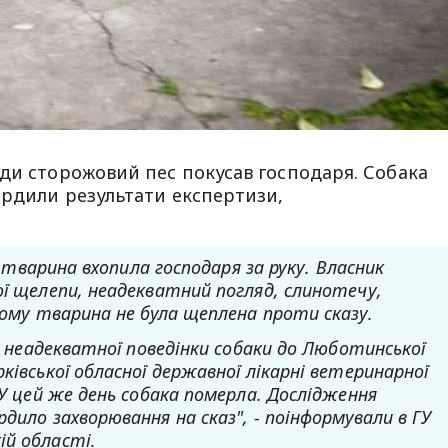
ди сторожовий пес покусав господаря. Собака
ердили результати експертизи,
рі тварина вхопила господаря за руку. Власник
ої щелепи, неадекватний погляд, слинотечу,
ьому тварина не була щеплена проти сказу.
ду неадекватної поведінки собаки до Люботинської
ківської обласної державної лікарні ветеринарної
 У цей же день собака померла. Дослідження
дило захворювання на сказ", - поінформували в ГУ
ій області.