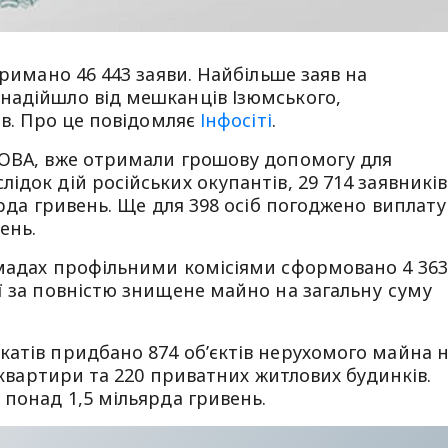
тримано 46 443 заяви. Найбільше заяв на
надійшло від мешканців Ізюмського,
ів. Про це повідомляє
Інфосіті
.
 ОВА, вже отримали грошову допомогу для
док дій російських окупантів, 29 714 заявників
ярда гривень. Ще для 398 осіб погоджено виплату
ень.
омадах профільними комісіями сформовано 4 363
ї за повністю знищене майно на загальну суму
атів придбано 874 об’єктів нерухомого майна 
4 квартири та 220 приватних житлових будинків.
 понад 1,5 мільярда гривень.