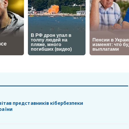
вітав представників кібербезпеки
раїни