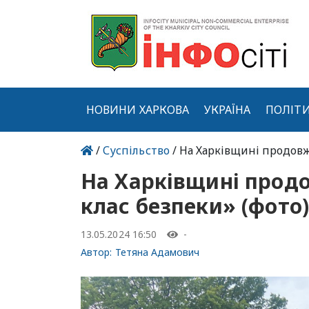
НОВИНИ ХАРКОВА
УКРАЇНА
ПОЛІТ
/
Суспільство
/ На Харківщині продовж
На Харківщині прод
клас безпеки» (фото)
13.05.2024 16:50
-
Автор:
Тетяна Адамович