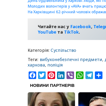
День будівельника у Харкові: люди, які 
Молодих волонтерів у «AVA» вчать прац
На Харківщині 62-річний чоловік ображ
Читайте нас у
Facebook
,
Tele
YouТube
та
TikTok
.
Категорія:
Суспільство
Теги:
вибухонебезпечні предмети
,
харкова
,
поліція
Facebook
Twitter
Pinterest
LinkedIn
Viber
What
Tel