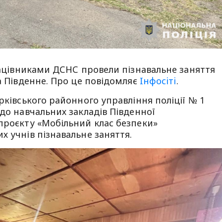
працівниками ДСНС провели пізнавальне заняття
а Південне. Про це повідомляє
Iнфосiтi
.
рківського районного управління поліції № 1
 до навчальних закладів Південної
проєкту «Мобільний клас безпеки»
х учнів пізнавальне заняття.