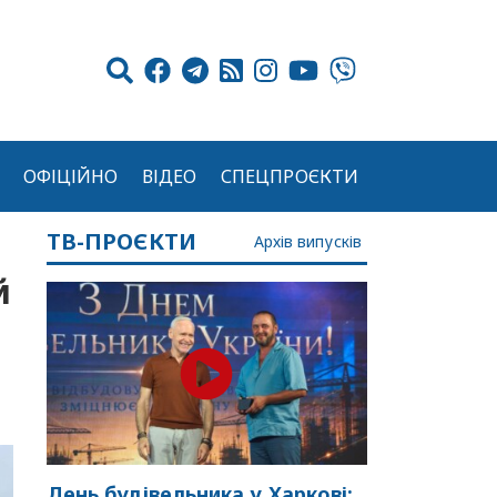
ОФІЦІЙНО
ВІДЕО
СПЕЦПРОЄКТИ
ТВ-ПРОЄКТИ
Архів випусків
й
День будівельника у Харкові: