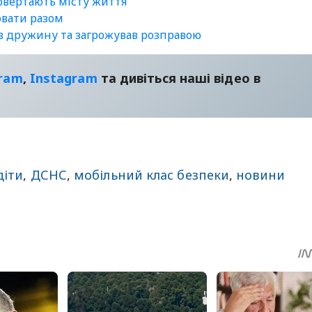
повертають місту життя
ювати разом
ав дружину та загрожував розправою
gram
,
Instagram
та дивіться наші відео в
діти
,
ДСНС
,
мобільний клас безпеки
,
новини
sApp
egram
Share