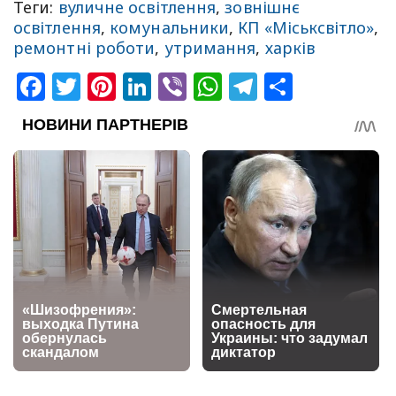
Теги:
вуличне освітлення
,
зовнішнє
освітлення
,
комунальники
,
КП «Міськсвітло»
,
ремонтні роботи
,
утримання
,
харків
Facebook
Twitter
Pinterest
LinkedIn
Viber
WhatsApp
Telegram
Share