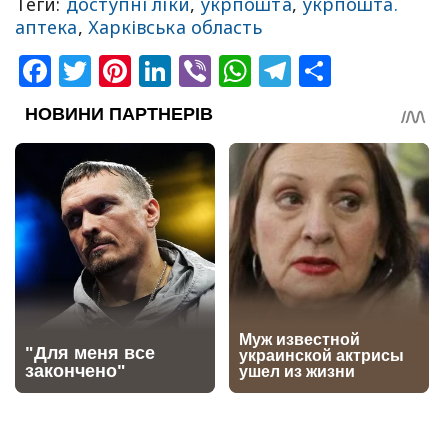
Теги:
доступні ліки
,
укрпошта
,
укрпошта.
аптека
,
Харківська область
Facebook
Twitter
Pinterest
LinkedIn
Viber
WhatsApp
Telegram
Share