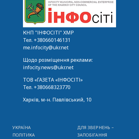
КНП "ІНФОСІТІ" ХМР
Тел.
+380660146131
me.infocity@ukr.net
Щодо розміщення реклами:
infocity.news@ukr.net
ТОВ «ГАЗЕТА «ІНФОСІТІ»
Тел.
+380668323770
Харків, м-н. Павлівський, 10
УКРАЇНА
ДЛЯ ЗВЕРНЕНЬ –
ПОЛІТИКА
ЗАПОБІГАННЯ