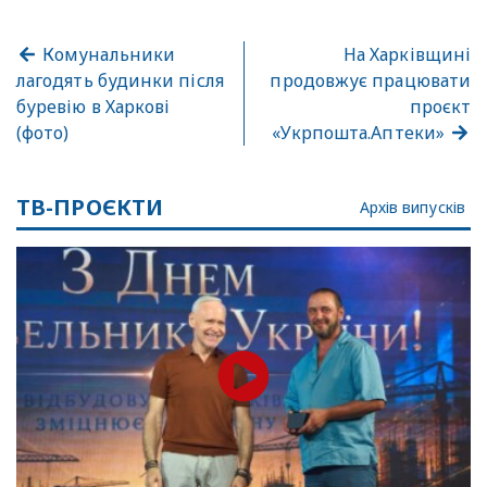
Комунальники
На Харківщині
лагодять будинки після
продовжує працювати
буревію в Харкові
проєкт
(фото)
«Укрпошта.Аптеки»
ТВ-ПРОЄКТИ
Архів випусків