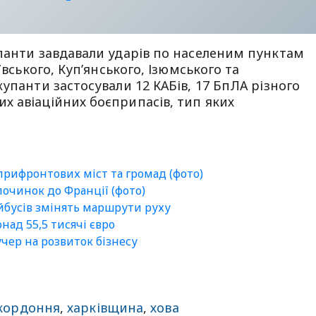
панти завдавали ударів по населеним пунктам
ївського, Куп’янського, Ізюмського та
упанти застосували 12 КАБів, 17 БпЛА різного
х авіаційних боєприпасів, тип яких
 прифронтових міст та громад (фото)
очинок до Франції (фото)
ейбусів змінять маршрути руху
ад 55,5 тисячі євро
чер на розвиток бізнесу
кордоння
,
харківщина
,
хова