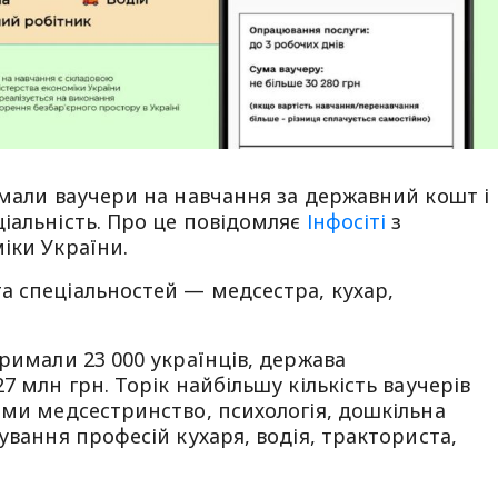
имали ваучери на навчання за державний кошт і
іальність. Про це повідомляє
Інфосіті
з
іки України.
а спеціальностей — медсестра, кухар,
римали 23 000 українців, держава
7 млн грн. Торік найбільшу кількість ваучерів
ями медсестринство, психологія, дошкільна
ування професій кухаря, водія, тракториста,