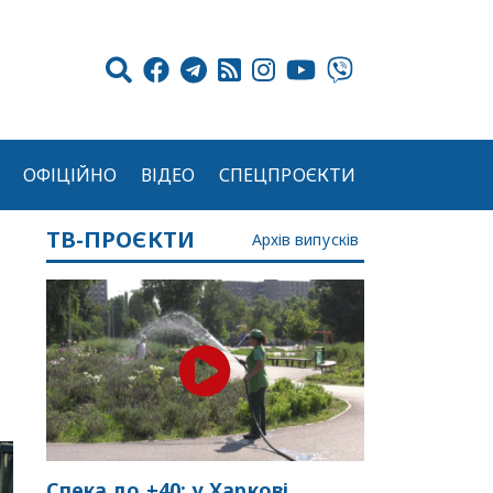
ОФІЦІЙНО
ВІДЕО
СПЕЦПРОЄКТИ
ТВ-ПРОЄКТИ
Архів випусків
Спека до +40: у Харкові