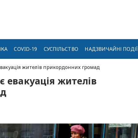
ИКА
COVID-19
СУСПІЛЬСТВО
НАДЗВИЧАЙНІ ПОДІЇ
евакуація жителів прикордонних громад
є евакуація жителів
ад