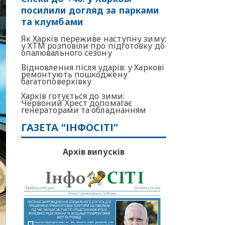
посилили догляд за парками
та клумбами
Як Харків переживе наступну зиму:
у ХТМ розповіли про підготовку до
опалювального сезону
Відновлення після ударів: у Харкові
ремонтують пошкоджену
багатоповерхівку
Харків готується до зими:
Червоний Хрест допомагає
генераторами та обладнанням
ГАЗЕТА “ІНФОСІТІ”
Архів випусків