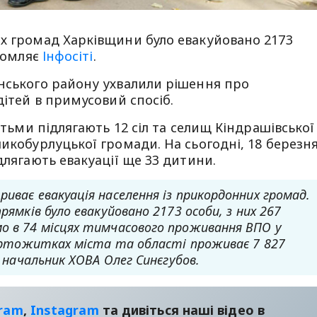
их громад Харківщини було евакуйовано 2173
ідомляє
Інфосіті
.
янського району ухвалили рішення про
дітей в примусовий спосіб.
ітьми підлягають 12 сіл та селищ Кіндрашівської
икобурлуцької громади. На сьогодні, 18 березня
длягають евакуації ще 33 дитини.
иває евакуація населення із прикордонних громад.
рямків було евакуйовано 2173 особи, з них 267
о в 74 місцях тимчасового проживання ВПО у
 гуртожитках міста та області проживає 7 827
в начальник ХОВА Олег Синєгубов.
gram
,
Instagram
та дивіться наші відео в