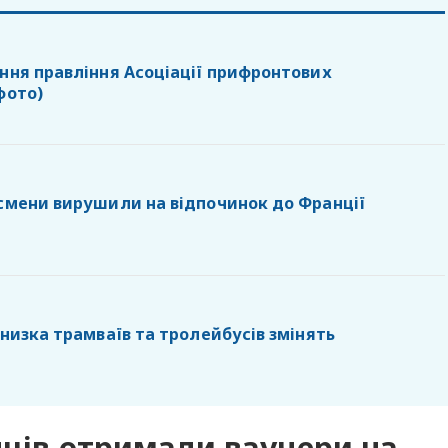
ання правління Асоціації прифронтових
фото)
тсмени вирушили на відпочинок до Франції
 низка трамваїв та тролейбусів змінять
нців отримали ваучери на