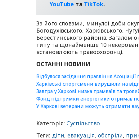
YouТube
та
TikTok
.
За його словами, минулої доби оку
Богодухівського, Харківського, Чугу
Берестинського районів. Загалом ок
типу та щонайменше 10 некеровани
встановлюють правоохоронці.
ОСТАННІ НОВИНИ
Відбулося засідання правління Асоціації
Харківські спортсмени вирушили на відп
Завтра у Харкові низка трамваїв та трол
Фонд підтримки енергетики отримав пон
У Харкові ветерани можуть отримати вау
Категорія:
Суспільство
Теги:
діти
,
евакуація
,
обстріли
,
при