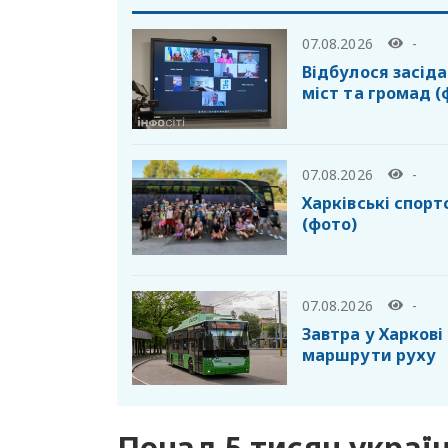
07.08.2026
-
Відбулося засід
міст та громад (
07.08.2026
-
Харківські спор
(фото)
07.08.2026
-
Завтра у Харкові
маршрути руху
Понад 5 тисяч украї