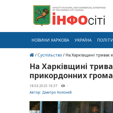
НОВИНИ ХАРКОВА
УКРАЇНА
ПОЛІТ
/
Суспільство
/ На Харківщині триває 
На Харківщині трива
прикордонних гром
18.03.2025 16:37
-
Автор:
Дмитро Колонєй