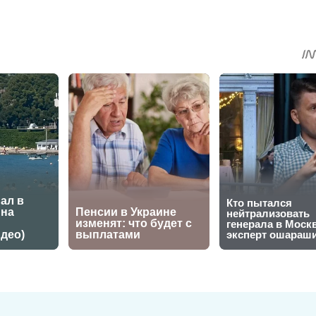
sApp
egram
Share