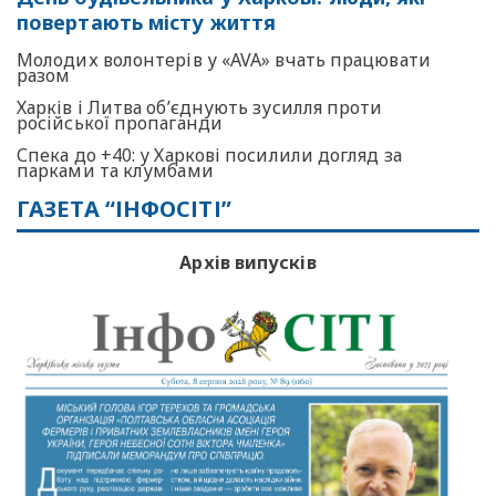
повертають місту життя
Молодих волонтерів у «AVA» вчать працювати
разом
Харків і Литва об’єднують зусилля проти
російської пропаганди
Спека до +40: у Харкові посилили догляд за
парками та клумбами
ГАЗЕТА “ІНФОСІТІ”
Архів випусків