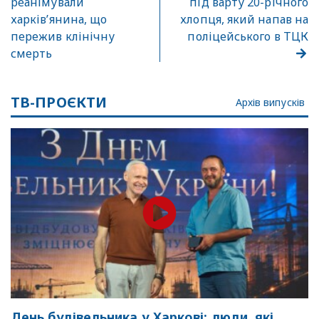
реанімували
під варту 20-річного
харків’янина, що
хлопця, який напав на
пережив клінічну
поліцейського в ТЦК
смерть
ТВ-ПРОЄКТИ
Архів випусків
День будівельника у Харкові: люди, які