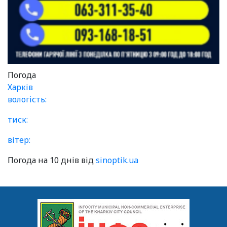
Погода
Харків
вологість:
тиск:
вітер:
Погода на 10 днів від
sinoptik.ua