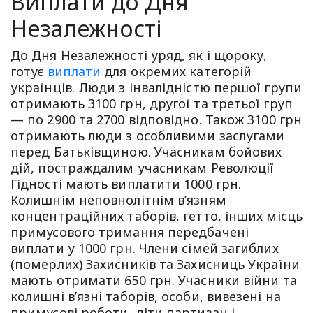
Виплати до Дня
Незалежності
До Дня Незалежності уряд, як і щороку,
готує
виплати
для окремих категорій
українців. Люди з інвалідністю першої групи
отримають 3100 грн, другої та третьої груп
— по 2900 та 2700 відповідно. Також 3100 грн
отримають люди з особливими заслугами
перед Батьківщиною. Учасникам бойових
дій, постраждалим учасникам Революції
Гідності мають виплатити 1000 грн.
Колишнім неповнолітнім в’язням
концентраційних таборів, гетто, інших місць
примусового тримання передбачені
виплати у 1000 грн. Члени сімей загиблих
(померлих) Захисників та Захисниць України
мають отримати 650 грн. Учасники війни та
колишні в’язні таборів, особи, вивезені на
примусові роботи, діти партизан і