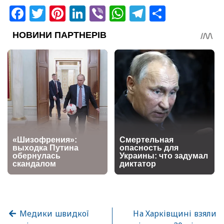
Facebook
Twitter
Pinterest
LinkedIn
Viber
WhatsApp
Telegram
Share
Медики швидкої
На Харківщині взяли