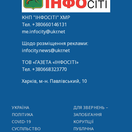
КНП "ІНФОСІТІ" ХМР
Тел.
+380660146131
me.infocity@ukr.net
Щодо розміщення реклами:
infocity.news@ukr.net
ТОВ «ГАЗЕТА «ІНФОСІТІ»
Тел.
+380668323770
Харків, м-н. Павлівський, 10
УКРАЇНА
ДЛЯ ЗВЕРНЕНЬ –
ПОЛІТИКА
ЗАПОБІГАННЯ
COVID-19
КОРУПЦІЇ
СУСПІЛЬСТВО
ПУБЛІЧНА