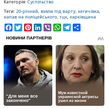
Категорія:
Суспільство
Теги:
20-річний
,
взяли під варту
,
кегичівка
,
напав на поліцейського
,
тцк
,
харківщина
Facebook
Twitter
Pinterest
LinkedIn
Viber
WhatsApp
Telegram
Share