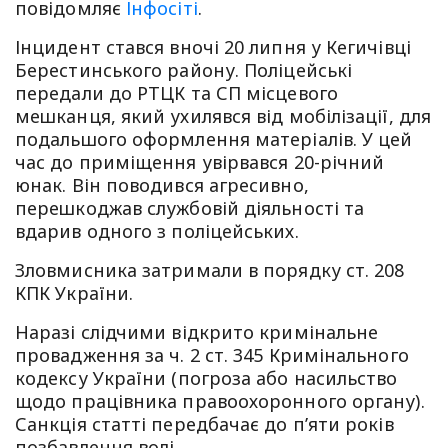
повідомляє
Інфосіті
.
Інцидент стався вночі 20 липня у Кегичівці
Берестинського району. Поліцейські
передали до РТЦК та СП місцевого
мешканця, який ухилявся від мобілізації, для
подальшого оформлення матеріалів. У цей
час до приміщення увірвався 20-річний
юнак. Він поводився агресивно,
перешкоджав службовій діяльності та
вдарив одного з поліцейських.
Зловмисника затримали в порядку ст. 208
КПК України.
Наразі слідчими відкрито кримінальне
провадження за ч. 2 ст. 345 Кримінального
кодексу України (погроза або насильство
щодо працівника правоохоронного органу).
Санкція статті передбачає до п’яти років
позбавлення волі.