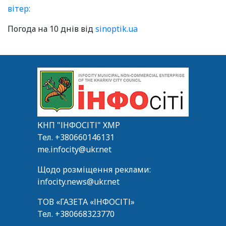
вітер:
Погода на 10 днів від
sinoptik.ua
КНП "ІНФОСІТІ" ХМР
Тел.
+380660146131
me.infocity@ukr.net
Щодо розміщення реклами:
infocity.news@ukr.net
ТОВ «ГАЗЕТА «ІНФОСІТІ»
Тел.
+380668323770