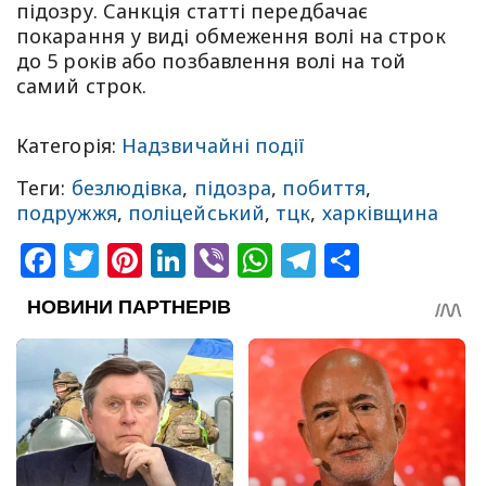
підозру. Санкція статті передбачає
покарання у виді обмеження волі на строк
до 5 років або позбавлення волі на той
самий строк.
Категорія:
Надзвичайні події
Теги:
безлюдівка
,
підозра
,
побиття
,
подружжя
,
поліцейський
,
тцк
,
харківщина
Facebook
Twitter
Pinterest
LinkedIn
Viber
WhatsApp
Telegram
Share