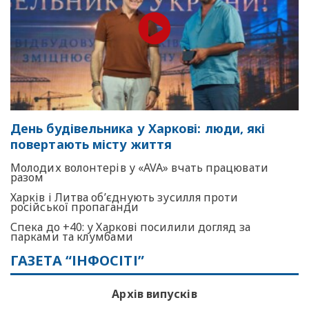
День будівельника у Харкові: люди, які
повертають місту життя
Молодих волонтерів у «AVA» вчать працювати
разом
Харків і Литва об’єднують зусилля проти
російської пропаганди
Спека до +40: у Харкові посилили догляд за
парками та клумбами
ГАЗЕТА “ІНФОСІТІ”
Архів випусків