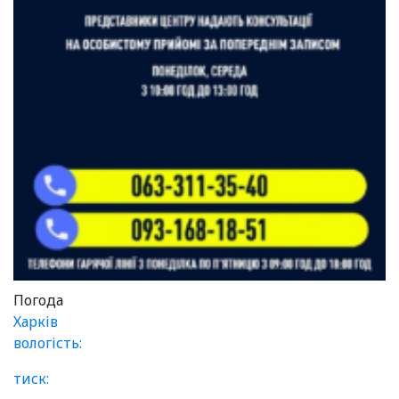
Погода
Харків
вологість:
тиск: