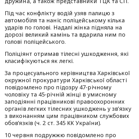
дружина, а також представники ТЦК та СП.
Під час конфлікту водій узяв палицю з
автомобіля та наніс поліцейському кілька
ударів по голові. Надалі жінка підняла на
дорозі великий камінь та вдарила ним по
голові поліцейського.
Поліціянт отримав тілесні ушкодження, які
класифікуються як легкі.
За процесуального керівництва Харківської
окружної прокуратури Харківської області
повідомлено про підозру 47-річному
чоловіку та 45-річній жінці в умисному
заподіянні працівникові правоохоронних
органів легких тілесних ушкоджень у звʼязку
з виконанням цим працівником службових
обовʼязків (ч. 2 ст. 345 КК України).
10 червня подружжю повідомлено про