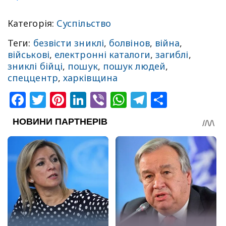
Категорія:
Суспільство
Теги:
безвісти зниклі
,
болвінов
,
війна
,
військові
,
електронні каталоги
,
загиблі
,
зниклі бійці
,
пошук
,
пошук людей
,
спеццентр
,
харківщина
Facebook
Twitter
Pinterest
LinkedIn
Viber
WhatsApp
Telegram
Share