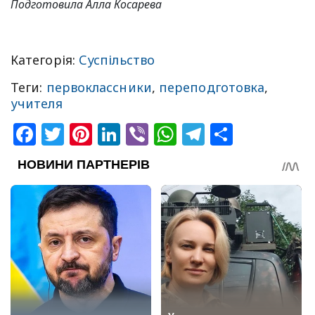
Подготовила Алла Косарева
Категорія:
Суспільство
Теги:
первоклассники
,
переподготовка
,
учителя
Facebook
Twitter
Pinterest
LinkedIn
Viber
WhatsApp
Telegram
Share