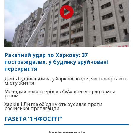
Ракетний удар по Харкову: 37
постраждалих, у будинку зруйновані
перекриття
День будівельника у Харкові: люди, які повертають
місту життя
Молодих волонтерів у «AVA» вчать працювати
разом
Харків і Литва об’єднують зусилля проти
російської пропаганди
ГАЗЕТА “ІНФОСІТІ”
Архів випусків