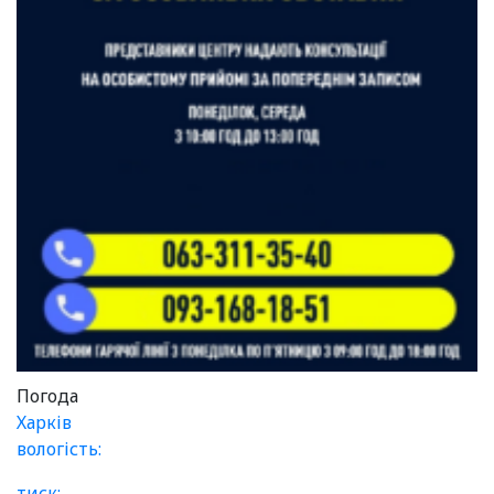
Погода
Харків
вологість:
тиск: