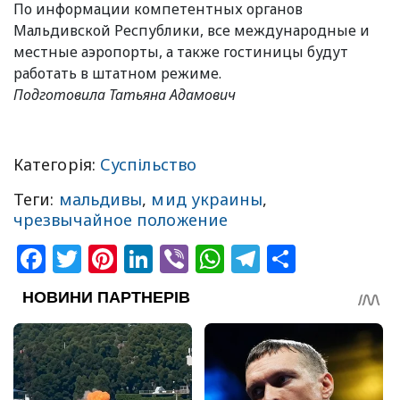
По информации компетентных органов
Мальдивской Республики, все международные и
местные аэропорты, а также гостиницы будут
работать в штатном режиме.
Подготовила Татьяна Адамович
Категорія:
Суспільство
Теги:
мальдивы
,
мид украины
,
чрезвычайное положение
Facebook
Twitter
Pinterest
LinkedIn
Viber
WhatsApp
Telegram
Share