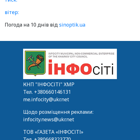
вітер:
Погода на 10 днів від
sinoptik.ua
КНП "ІНФОСІТІ" ХМР
Тел.
+380660146131
me.infocity@ukr.net
Щодо розміщення реклами:
infocity.news@ukr.net
ТОВ «ГАЗЕТА «ІНФОСІТІ»
Тел.
+380668323770