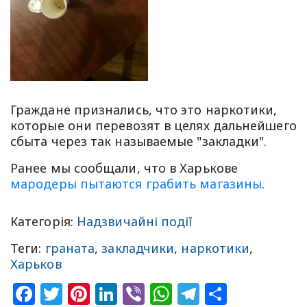
Граждане признались, что это наркотики,
которые они перевозят в целях дальнейшего
сбыта через так называемые "закладки".
Ранее мы сообщали, что в Харькове
мародеры пытаются грабить магазины
.
Категорія:
Надзвичайні події
Теги:
граната
,
закладчики
,
наркотики
,
Харьков
Facebook
Twitter
Pinterest
LinkedIn
Viber
WhatsApp
Telegram
Share