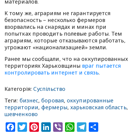
материалов.
К тому же, аграриям не гарантируется
безопасность – несколько фермеров
взорвались на снарядах и минах при
попытках проводить полевые работы. Тем
аграриям, которые отказываются работать,
угрожают «национализацией» земли.
Ранее мы сообщали, что на оккупированных
территориях Харьковщины
враг пытается
контролировать интернет и связь
.
Категорія:
Суспільство
Теги:
бизнес
,
боровая
,
оккупированные
территории
,
фермеры
,
харьковская область
,
шевченково
Facebook
Twitter
Pinterest
LinkedIn
Viber
WhatsApp
Telegram
Share