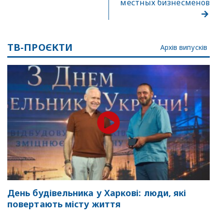
местных бизнесменов
ТВ-ПРОЄКТИ
Архів випусків
День будівельника у Харкові: люди, які
повертають місту життя