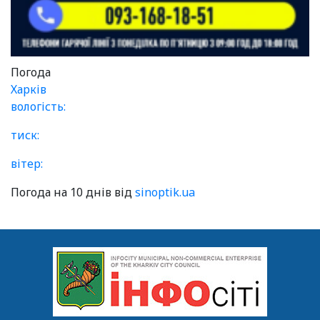
Погода
Харків
вологість:
тиск:
вітер:
Погода на 10 днів від
sinoptik.ua