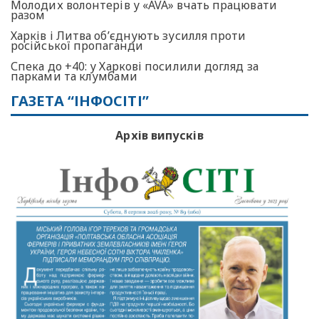
Молодих волонтерів у «AVA» вчать працювати
разом
Харків і Литва об’єднують зусилля проти
російської пропаганди
Спека до +40: у Харкові посилили догляд за
парками та клумбами
ГАЗЕТА “ІНФОСІТІ”
Архів випусків