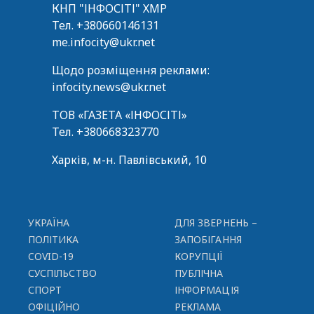
КНП "ІНФОСІТІ" ХМР
Тел.
+380660146131
me.infocity@ukr.net
Щодо розміщення реклами:
infocity.news@ukr.net
ТОВ «ГАЗЕТА «ІНФОСІТІ»
Тел.
+380668323770
Харків, м-н. Павлівський, 10
УКРАЇНА
ДЛЯ ЗВЕРНЕНЬ –
ПОЛІТИКА
ЗАПОБІГАННЯ
COVID-19
КОРУПЦІЇ
СУСПІЛЬСТВО
ПУБЛІЧНА
СПОРТ
ІНФОРМАЦІЯ
ОФІЦІЙНО
РЕКЛАМА