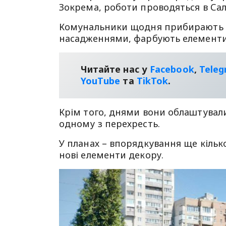
Зокрема, роботи проводяться в Сал
Комунальники щодня прибирають у 
насадженнями, фарбують елементи
Читайте нас у
Facebook
,
Tele
YouТube
та
TikTok
.
Крім того, днями вони облаштували
одному з перехресть.
У планах – впорядкування ще кільк
нові елементи декору.