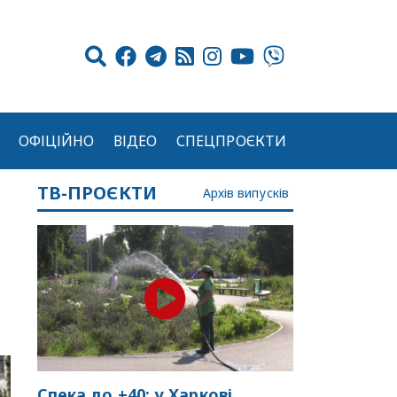
ОФІЦІЙНО
ВІДЕО
СПЕЦПРОЄКТИ
ТВ-ПРОЄКТИ
Архів випусків
Спека до +40: у Харкові