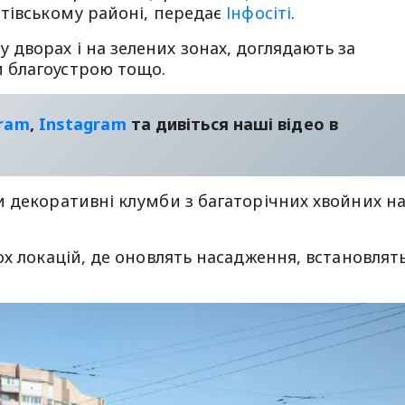
тівському районі, передає
Інфосіті
.
дворах і на зелених зонах, доглядають за
 благоустрою тощо.
gram
,
Instagram
та дивіться наші відео в
 декоративні клумби з багаторічних хвойних н
ох локацій, де оновлять насадження, встановлят