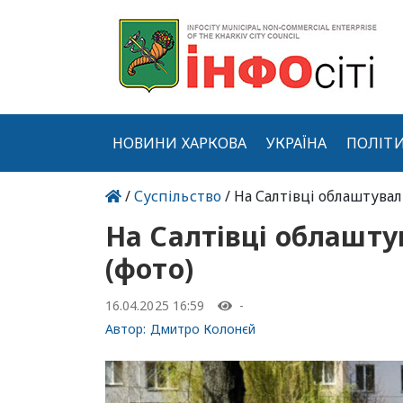
НОВИНИ ХАРКОВА
УКРАЇНА
ПОЛІТ
/
Суспільство
/ На Салтівці облаштува
На Салтівці облашту
(фото)
16.04.2025 16:59
-
Автор:
Дмитро Колонєй