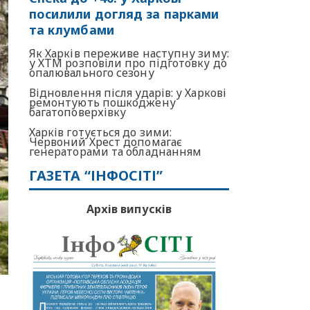
посилили догляд за парками
та клумбами
Як Харків переживе наступну зиму:
у ХТМ розповіли про підготовку до
опалювального сезону
Відновлення після ударів: у Харкові
ремонтують пошкоджену
багатоповерхівку
Харків готується до зими:
Червоний Хрест допомагає
генераторами та обладнанням
ГАЗЕТА “ІНФОСІТІ”
Архів випусків