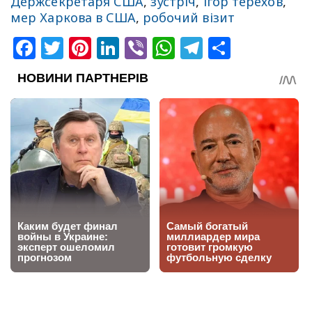
Держсекретаря США
,
зустріч
,
ігор терехов
,
мер Харкова в США
,
робочий візит
Facebook
Twitter
Pinterest
LinkedIn
Viber
WhatsApp
Telegram
Share