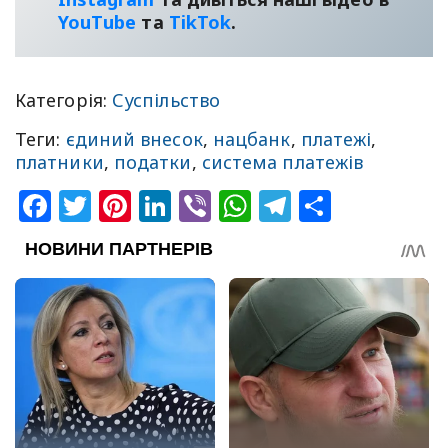
YouТube
та
TikTok
.
Категорія:
Суспільство
Теги:
єдиний внесок
,
нацбанк
,
платежі
,
платники
,
податки
,
система платежів
Facebook
Twitter
Pinterest
LinkedIn
Viber
WhatsApp
Telegram
Share