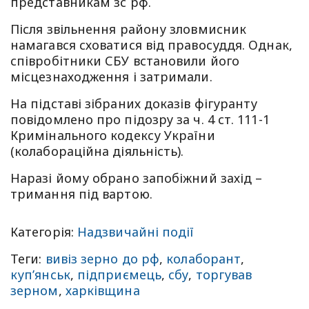
представникам зс рф.
Після звільнення району зловмисник
намагався сховатися від правосуддя. Однак,
співробітники СБУ встановили його
місцезнаходження і затримали.
На підставі зібраних доказів фігуранту
повідомлено про підозру за ч. 4 ст. 111-1
Кримінального кодексу України
(колабораційна діяльність).
Наразі йому обрано запобіжний захід –
тримання під вартою.
Категорія:
Надзвичайні події
Теги:
вивіз зерно до рф
,
колаборант
,
куп’янськ
,
підприємець
,
сбу
,
торгував
зерном
,
харківщина