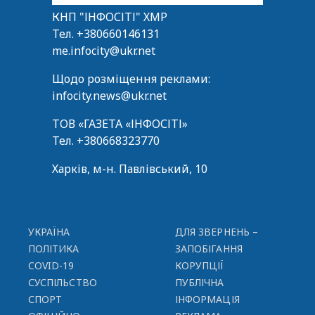
КНП "ІНФОСІТІ" ХМР
Тел.
+380660146131
me.infocity@ukr.net
Щодо розміщення реклами:
infocity.news@ukr.net
ТОВ «ГАЗЕТА «ІНФОСІТІ»
Тел.
+380668323770
Харків, м-н. Павлівський, 10
УКРАЇНА
ДЛЯ ЗВЕРНЕНЬ –
ПОЛІТИКА
ЗАПОБІГАННЯ
COVID-19
КОРУПЦІЇ
СУСПІЛЬСТВО
ПУБЛІЧНА
СПОРТ
ІНФОРМАЦІЯ