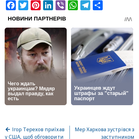
Facebook
Twitter
Pinterest
LinkedIn
Viber
WhatsApp
Telegram
Share
Ігор Терехов приїхав
Мер Харкова зустрівся з
у США, щоб обговорити
заступником