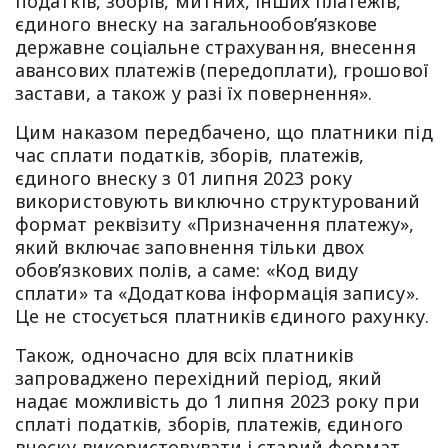
податків, зборів, митних, інших платежів,
єдиного внеску на загальнообов’язкове
державне соціальне страхування, внесення
авансових платежів (передоплати), грошової
застави, а також у разі їх повернення».
Цим наказом передбачено, що платники під
час сплати податків, зборів, платежів,
єдиного внеску з 01 липня 2023 року
використовують виключно структурований
формат реквізиту «Призначення платежу»,
який включає заповнення тільки двох
обов’язкових полів, а саме: «Код виду
сплати» та «Додаткова інформація запису».
Це не стосується платників єдиного рахунку.
Також, одночасно для всіх платників
запроваджено перехідний період, який
надає можливість до 1 липня 2023 року при
сплаті податків, зборів, платежів, єдиного
внеску використовувати і старий формат