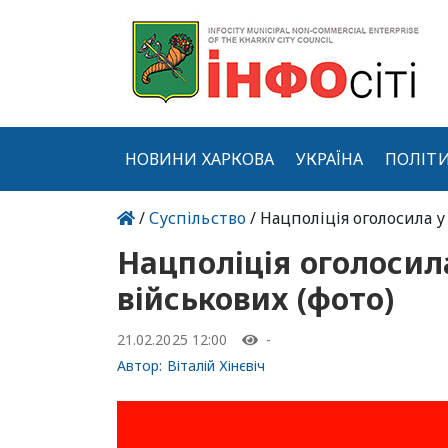
НОВИНИ ХАРКОВА
УКРАЇНА
ПОЛІТ
/
Суспільство
/ Нацполіція оголосила у
Нацполіція оголосил
військових (фото)
21.02.2025 12:00
-
Автор:
Віталій Хінєвіч