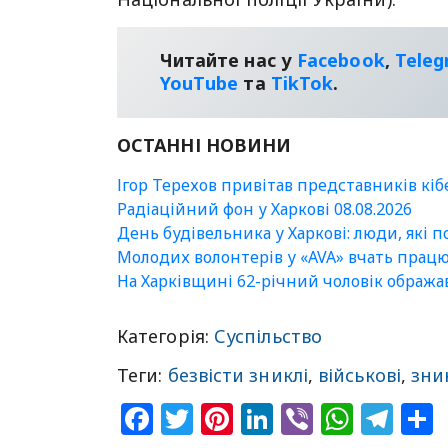
Читайте нас у
Facebook
,
Tele
YouТube
та
TikTok
.
ОСТАННІ НОВИНИ
Ігор Терехов привітав представників кі
Радіаційний фон у Харкові 08.08.2026
День будівельника у Харкові: люди, які 
Молодих волонтерів у «AVA» вчать прац
На Харківщині 62-річний чоловік ображ
Категорія:
Суспільство
Теги:
безвісти зниклі
,
військові
,
зни
Facebook
Twitter
Pinterest
LinkedIn
Viber
What
Tel