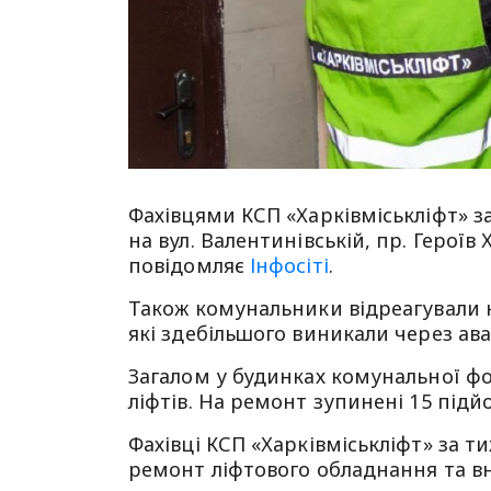
Фахівцями КСП «Харківміськліфт» з
на вул. Валентинівській, пр. Героїв 
повідомляє
Інфосіті
.
Також комунальники відреагували н
які здебільшого виникали через ава
Загалом у будинках комунальної фо
ліфтів. На ремонт зупинені 15 підй
Фахівці КСП «Харківміськліфт» за т
ремонт ліфтового обладнання та 