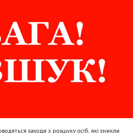
водяться заходи з розшуку осіб, які зникли