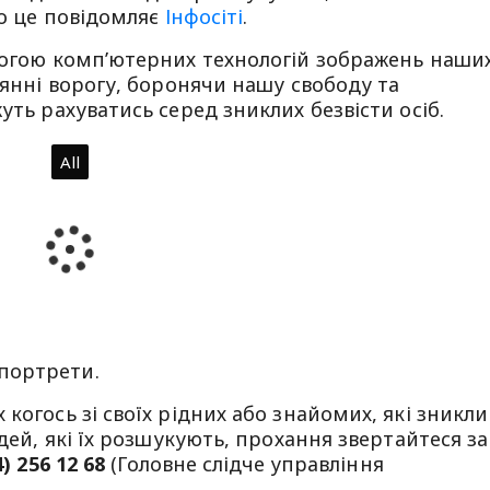
ро це повідомляє
Інфосіті
.
омогою комп’ютерних технологій зображень наши
оянні ворогу, боронячи нашу свободу та
уть рахуватись серед зниклих безвісти осіб.
All
портрети.
когось зі своїх рідних або знайомих, які зникли
юдей, які їх розшукують, прохання звертайтеся за
4) 256 12 68
(Головне слідче управління