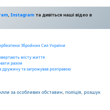
gram
,
Instagram
та дивіться наші відео в
бербезпеки Збройних Сил України
повертають місту життя
ювати разом
ав дружину та загрожував розправою
клли за особливих обставин
,
поліція
,
розшук
sApp
egram
Share