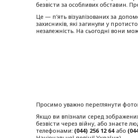
безвісти за особливих обставин. П
Це — пʼять візуалізованих за доп
захисників, які загинули у протист
незалежність. На сьогодні вони мож
Просимо уважно переглянути фото
Якщо ви впізнали серед зображених 
безвісти через війну, або знаєте л
телефонами:
(044) 256 12 64
або
(04
Національної поліції України).