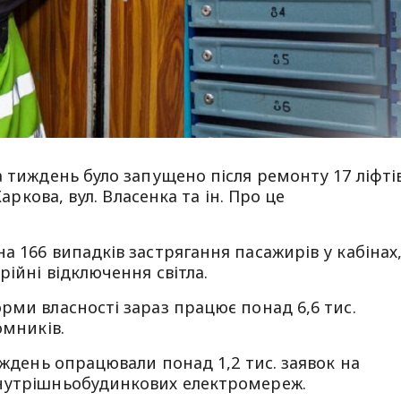
а тиждень було запущено після ремонту 17 ліфті
Харкова, вул. Власенка та ін. Про це
а 166 випадків застрягання пасажирів у кабінах
рійні відключення світла.
рми власності зараз працює понад 6,6 тис.
омників.
иждень опрацювали понад 1,2 тис. заявок на
внутрішньобудинкових електромереж.