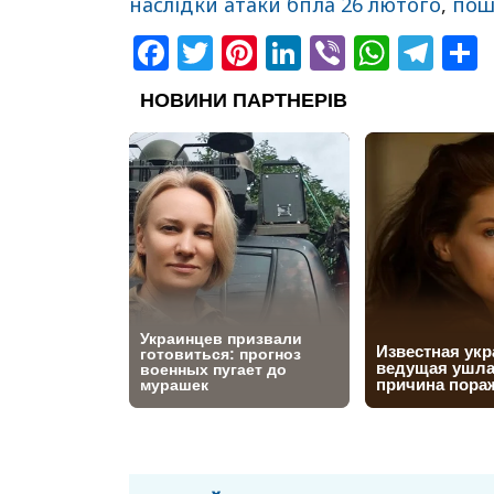
наслідки атаки бпла 26 лютого
,
пош
Facebook
Twitter
Pinterest
LinkedIn
Viber
What
Tel