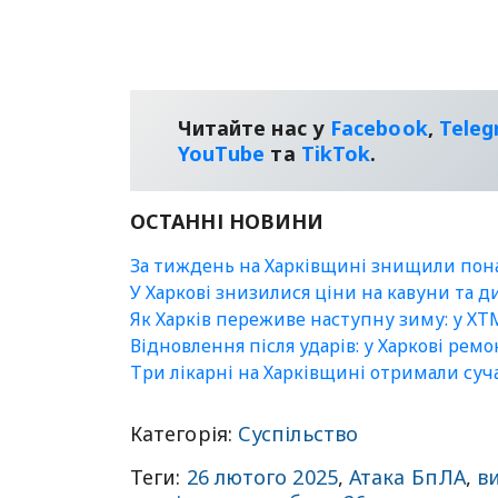
Читайте нас у
Facebook
,
Tele
YouТube
та
TikTok
.
ОСТАННІ НОВИНИ
За тиждень на Харківщині знищили пон
У Харкові знизилися ціни на кавуни та д
Як Харків переживе наступну зиму: у ХТ
Відновлення після ударів: у Харкові ре
Три лікарні на Харківщині отримали суча
Категорія:
Суспільство
Теги:
26 лютого 2025
,
Атака БпЛА
,
ви