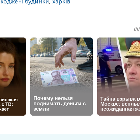
коджені будинки
,
харків
sApp
egram
Share