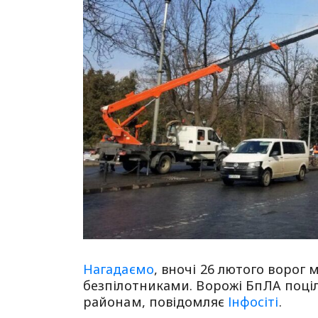
Нагадаємо
, вночі 26 лютого ворог
безпілотниками. Ворожі БпЛА поці
районам, повідомляє
Інфосіті
.