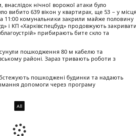
 внаслідок нічної ворожої атаки було
ло вибито 639 вікон у квартирах, ще 53 – у місц
на 11:00 комунальники закрили майже половину
буд» і КП «Харківспецбуд» продовжують закриват
вблагоустрій» прибирають бите скло та
усунули пошкодження 80 м кабелю та
ївському районі. Зараз тривають роботи з
обстежують пошкоджені будинки та надають
мання допомоги через програму
All