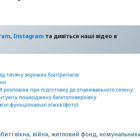
gram
,
Instagram
та дивіться наші відео в
ад тисячу ворожих боєприпасів
ині
М розповіли про підготовку до опалювального сезону
монтують пошкоджену багатоповерхівку
сні функціональні ліжка (фото)
биті вікна
,
війна
,
житловий фонд
,
комунальник