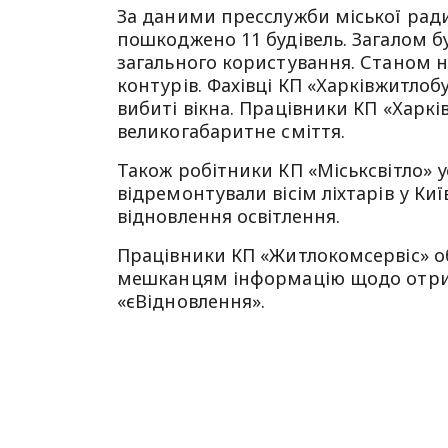
За даними пресслужби міської ради,
пошкоджено 11 будівель. Загалом бу
загального користування. Станом 
контурів. Фахівці КП «Харківжитло
вибиті вікна. Працівники КП «Харкі
великогабаритне сміття.
Також робітники КП «Міськсвітло» 
відремонтували вісім ліхтарів у Ки
відновлення освітлення.
Працівники КП «Житлокомсервіс» 
мешканцям інформацію щодо отри
«єВідновлення».