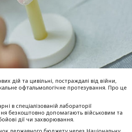
вих дій та цивільні, постраждалі від війни,
альне офтальмологічне протезування. Про це
арні в спеціалізованій лабораторії
ння безкоштовно допомагають військовим та
бойові дії чи захворювання.
унок державного бюджету через Національну