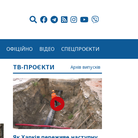
ОФІЦІЙНО
ВІДЕО
СПЕЦПРОЄКТИ
ТВ-ПРОЄКТИ
Архів випусків
Як Харків переживе наступну