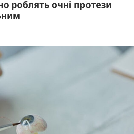
но роблять очні протези
ьним