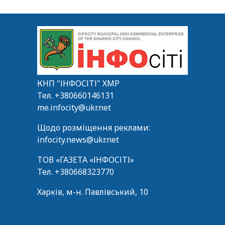
КНП "ІНФОСІТІ" ХМР
Тел.
+380660146131
me.infocity@ukr.net
Щодо розміщення реклами:
infocity.news@ukr.net
ТОВ «ГАЗЕТА «ІНФОСІТІ»
Тел.
+380668323770
Харків, м-н. Павлівський, 10