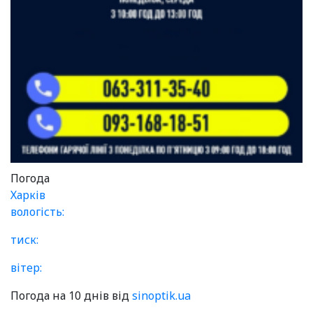
Погода
Харків
вологість:
тиск:
вітер:
Погода на 10 днів від
sinoptik.ua