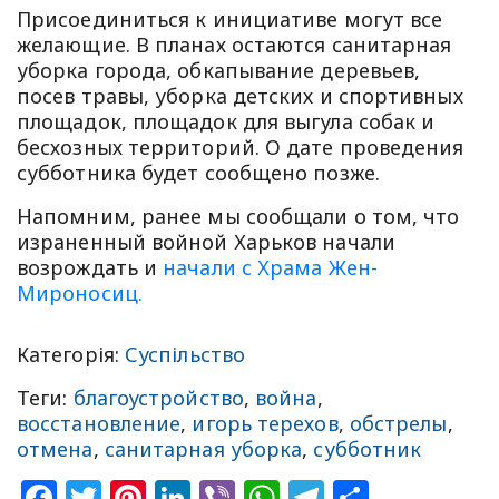
Присоединиться к инициативе могут все
желающие. В планах остаются санитарная
уборка города, обкапывание деревьев,
посев травы, уборка детских и спортивных
площадок, площадок для выгула собак и
бесхозных территорий. О дате проведения
субботника будет сообщено позже.
Напомним, ранее мы сообщали о том, что
израненный войной Харьков начали
возрождать и
начали с Храма Жен-
Мироносиц.
Категорія:
Суспільство
Теги:
благоустройство
,
война
,
восстановление
,
игорь терехов
,
обстрелы
,
отмена
,
санитарная уборка
,
субботник
Facebook
Twitter
Pinterest
LinkedIn
Viber
WhatsApp
Telegram
Share