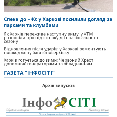
Спека до +40: у Харкові посилили догляд за
парками та клумбами
Як Харків переживе наступну зиму: у ХТМ
розповіли про підготовку до опалювального
сезону
Відновлення після ударів: у Харкові ремонтують
пошкоджену багатоповерхівку
Харків готується до зими: Червоний Хрест
допомагає генераторами та обладнанням
ГАЗЕТА “ІНФОСІТІ”
Архів випусків