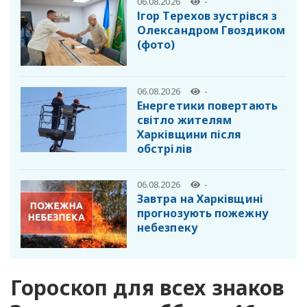
06.08.2026
-
Ігор Терехов зустрівся з
Олександром Гвоздиком
(фото)
06.08.2026
-
Енергетики повертають
світло жителям
Харківщини після
обстрілів
06.08.2026
-
Завтра на Харківщині
прогнозують пожежну
небезпеку
Гороскоп для всех знаков