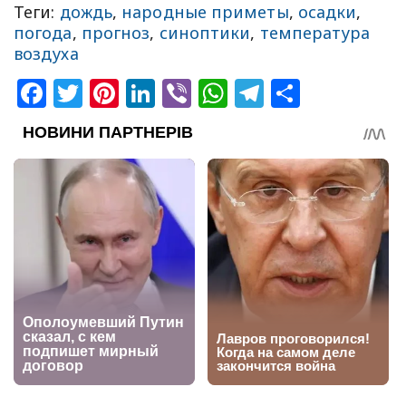
Теги:
дождь
,
народные приметы
,
осадки
,
погода
,
прогноз
,
синоптики
,
температура
воздуха
Facebook
Twitter
Pinterest
LinkedIn
Viber
WhatsApp
Telegram
Share