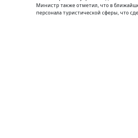
Министр также отметил, что в ближайш
персонала туристической сферы, что сд
О деталях и установленных ограничени
проинформировать
позже, после получ
Категорія:
Суспільство
Теги:
локдаун
,
туризм
,
турция
Facebook
Twitter
Pinterest
LinkedIn
Viber
What
Tel