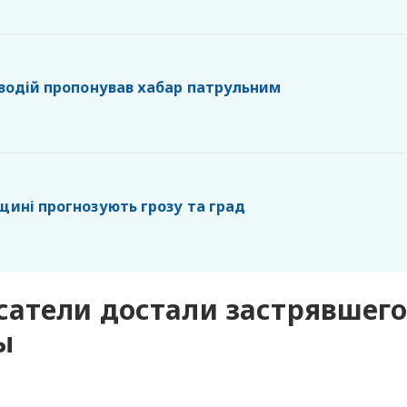
 водій пропонував хабар патрульним
щині прогнозують грозу та град
сатели достали застрявшег
ы