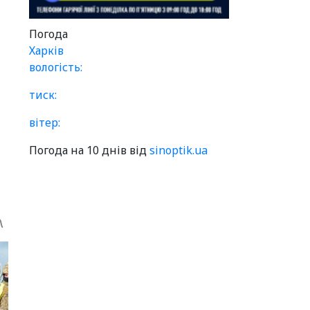
Погода
Харків
вологість:
тиск:
вітер:
Погода на 10 днів від
sinoptik.ua