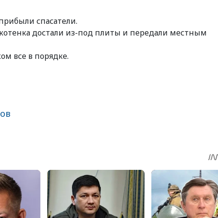
 прибыли спасатели.
котенка достали из-под плиты и передали местным
ом все в порядке.
ков
sApp
egram
Share