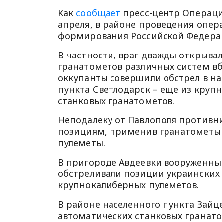
Как
сообщает
пресс-центр Операци
апреля, в районе проведения опе
формирования Российской Федерац
В частности, враг дважды открывал
гранатометов различных систем вб
оккупанты совершили обстрел в нап
пункта Светлодарск – еще из круп
станковых гранатометов.
Неподалеку от Павлополя противн
позициям, применив гранатометы 
пулеметы.
В пригороде Авдеевки вооруженн
обстреливали позиции украинских
крупнокалиберных пулеметов.
В районе населенного пункта Зайц
автоматических станковых гранато