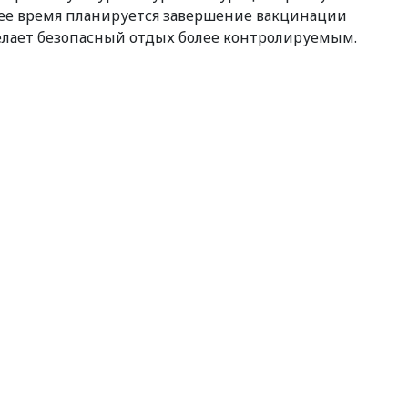
ее время планируется завершение вакцинации
елает безопасный отдых более контролируемым.
ях в Министерстве иностранных дел Украины обещали
ения письменных разъяснений.
sApp
egram
Share