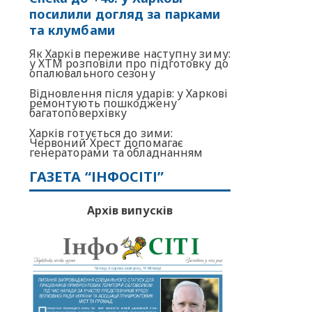
посилили догляд за парками
та клумбами
Як Харків переживе наступну зиму:
у ХТМ розповіли про підготовку до
опалювального сезону
Відновлення після ударів: у Харкові
ремонтують пошкоджену
багатоповерхівку
Харків готується до зими:
Червоний Хрест допомагає
генераторами та обладнанням
ГАЗЕТА “ІНФОСІТІ”
Архів випусків