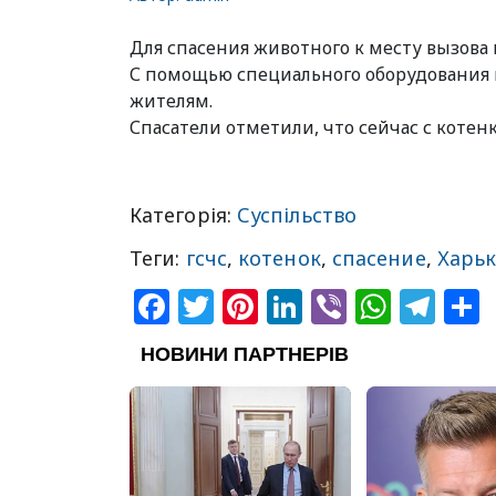
Для спасения животного к месту вызова
С помощью специального оборудования 
жителям.
Спасатели отметили, что сейчас с котенк
Категорія:
Суспільство
Теги:
гсчс
,
котенок
,
спасение
,
Харь
Facebook
Twitter
Pinterest
LinkedIn
Viber
What
Tel