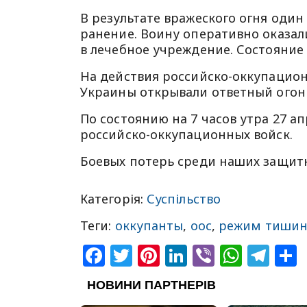
В результате вражеского огня оди
ранение. Воину оперативно оказа
в лечебное учреждение. Состояние
На действия российско-оккупацио
Украины открывали ответный огон
По состоянию на 7 часов утра 27 а
российско-оккупационных войск.
Боевых потерь среди наших защитн
Категорія:
Суспільство
Теги:
оккупанты
,
оос
,
режим тиши
Facebook
Twitter
Pinterest
LinkedIn
Viber
What
Tel