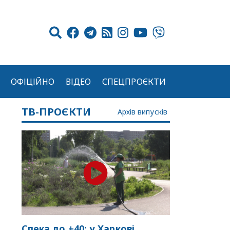
ОФІЦІЙНО
ВІДЕО
СПЕЦПРОЄКТИ
ТВ-ПРОЄКТИ
Архів випусків
Спека до +40: у Харкові