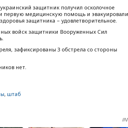
н украинский защитник получил осколочное
ли первую медицинскую помощь и эвакуировал
 здоровья защитника – удовлетворительное.
нных войск защитники Вооруженных Сил
ь.
преля, зафиксированы 3 обстрела со стороны
иков нет.
ны
,
штаб
sApp
egram
Share