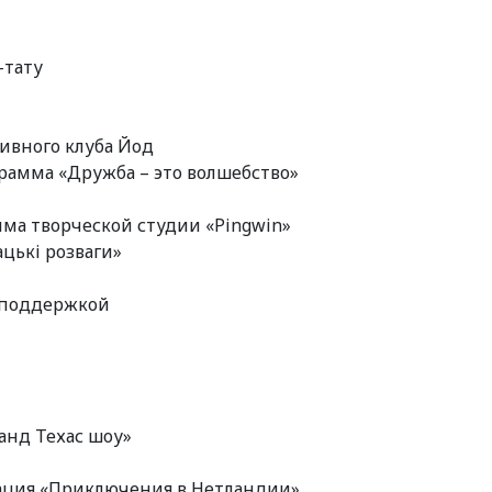
-тату
тивного клуба Йод
грамма «Дружба – это волшебство»
мма творческой студии «Pingwin»
ацькі розваги»
j–поддержкой
ранд Техас шоу»
имация «Приключения в Нетландии»