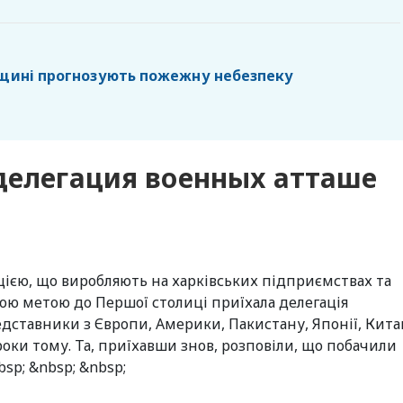
вщині прогнозують пожежну небезпеку
 делегация военных атташе
ією, що виробляють на харківських підприємствах та
ою метою до Першої столиці приїхала делегація
редставники з Європи, Америки, Пакистану, Японії, Кит
 роки тому. Та, приїхавши знов, розповіли, що побачили
sp; &nbsp; &nbsp;