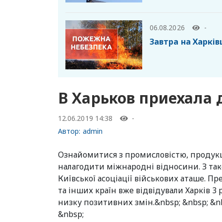
06.08.2026
-
Завтра на Харкі
В Харьков приехала
12.06.2019 14:38
-
Автор:
admin
Ознайомитися з промисловістю, продукц
налагодити міжнародні відносини. З так
Київської асоціації військових аташе. П
та інших країн вже відвідували Харків 3
низку позитивних змін.&nbsp; &nbsp; &nb
&nbsp;