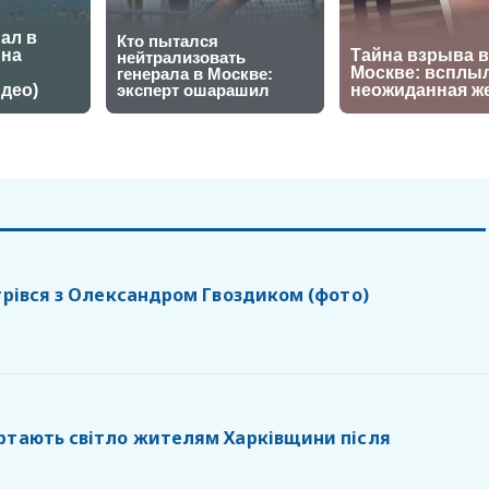
стрівся з Олександром Гвоздиком (фото)
ртають світло жителям Харківщини після