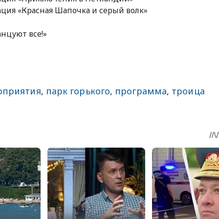
мация «Красная Шапочка и серый волк»
анцуют все!»
оприятия
,
парк горького
,
программа
,
троица
sApp
egram
Share