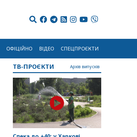
ОФІЦІЙНО
ВІДЕО
СПЕЦПРОЄКТИ
ТВ-ПРОЄКТИ
Архів випусків
Спека до +40: у Харкові