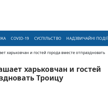
ИКА
COVID-19
СУСПІЛЬСТВО
НАДЗВИЧАЙНІ ПОДІЇ
ает харьковчан и гостей города вместе отпраздновать
ашает харьковчан и гостей
аздновать Троицу