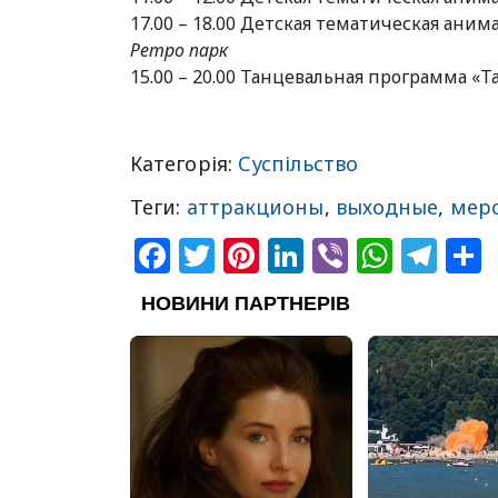
17.00 – 18.00 Детская тематическая ани
Ретро парк
15.00 – 20.00 Танцевальная программа «Т
Категорія:
Суспільство
Теги:
аттракционы
,
выходные
,
мер
Facebook
Twitter
Pinterest
LinkedIn
Viber
What
Tel