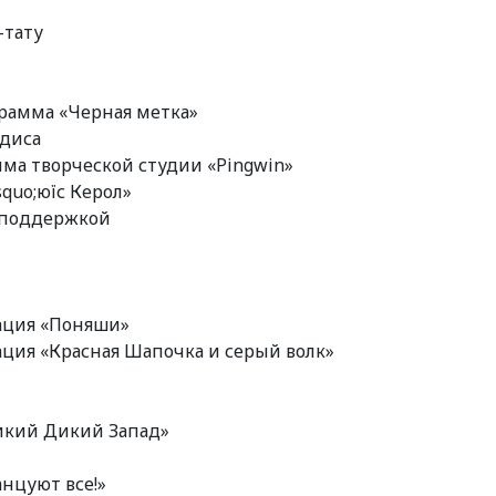
-тату
грамма «Черная метка»
ндиса
мма творческой студии «Pingwin»
squo;юїс Керол»
j–поддержкой
мация «Поняши»
мация «Красная Шапочка и серый волк»
Дикий Дикий Запад»
анцуют все!»