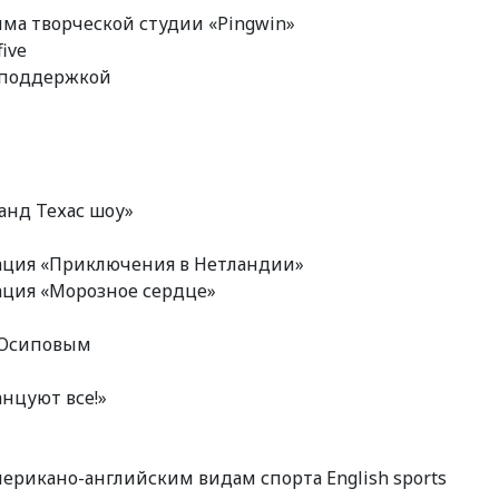
мма творческой студии «Pingwin»
ive
j–поддержкой
ранд Техас шоу»
имация «Приключения в Нетландии»
мация «Морозное сердце»
м Осиповым
анцуют все!»
американо-английским видам спорта English sports