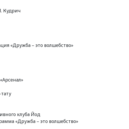
Л. Кудрич
мация «Дружба – это волшебство»
 «Арсенал»
-тату
тивного клуба Йод
грамма «Дружба – это волшебство»