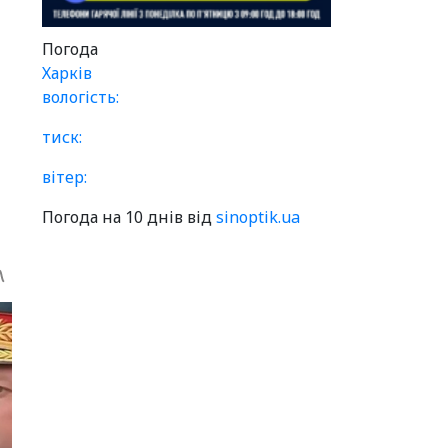
Погода
Харків
вологість:
тиск:
вітер:
Погода на 10 днів від
sinoptik.ua