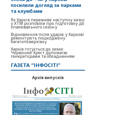
посилили догляд за парками
та клумбами
Як Харків переживе наступну зиму:
у ХТМ розповіли про підготовку до
опалювального сезону
Відновлення після ударів: у Харкові
ремонтують пошкоджену
багатоповерхівку
Харків готується до зими:
Червоний Хрест допомагає
генераторами та обладнанням
ГАЗЕТА “ІНФОСІТІ”
Архів випусків