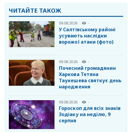
ЧИТАЙТЕ ТАКОЖ
09.08.2026
-
У Салтівському районі
усувають наслідки
ворожої атаки (фото)
09.08.2026
-
Почесний громадянин
Харкова Тетяна
Таукешева святкує день
народження
09.08.2026
-
Гороскоп для всіх знаків
Зодіаку на неділю, 9
серпня