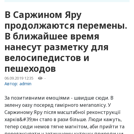
В Саржином Яру
продолжаются перемены.
В ближайшее время
нанесут разметку для
велосипедистов и
пешеходов
06.09.2019 12:35
-
Автор:
admin
За позитивними емоціями - швидше сюди. В
зелену оазу посеред гамірного мегаполісу. У
Саржиному Яру після масштабної реконструкції
харків&#39;ян стало в рази більше. Люди кажуть,
тепер сюди немов тягне магнітом, аби прийти та
порелаксувати у затишному куточку природи чи