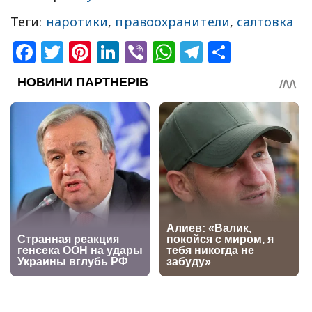
Теги:
наротики
,
правоохранители
,
салтовка
Facebook
Twitter
Pinterest
LinkedIn
Viber
WhatsApp
Telegram
Share