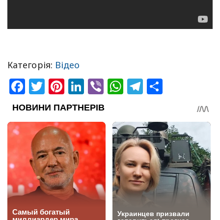
Категорія:
Відео
Facebook
Twitter
Pinterest
LinkedIn
Viber
WhatsApp
Telegram
Share