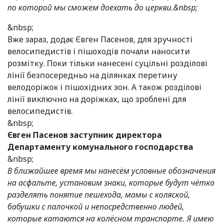
по которой мы сможем доехать до церкви.&nbsp;
&nbsp;
Вже зараз, додає Євген Пасенов, для зручності
велосипедистів і пішоходів почали наносити
розмітку. Поки тільки нанесені суцільні розділові
лінії безпосередньо на ділянках перетину
велодоріжок і пішохідних зон. А також розділові
лінії виключно на доріжках, що зроблені для
велосипедистів.
&nbsp;
Євген Пасенов заступник директора
Департаменту комунального господарства
&nbsp;
В ближайшее время мы нанесём условные обозначения
на асфальте, установим знаки, которые будут чётко
разделять понятие пешехода, мамы с коляской,
бабушки с палочкой и непосредственно людей,
которые катаются на колёсном транспорте. Я имею