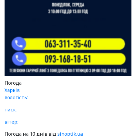
Погода
Харків
вологість:
тиск:
вітер:
Погода на 10 днів від
sinoptik.ua