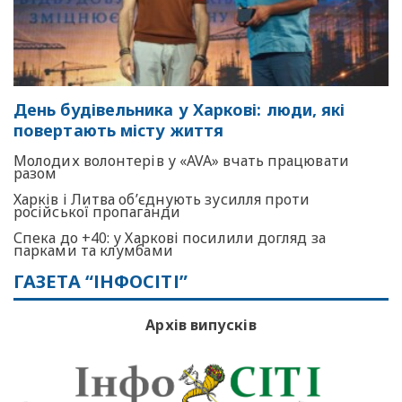
День будівельника у Харкові: люди, які
повертають місту життя
Молодих волонтерів у «AVA» вчать працювати
разом
Харків і Литва об’єднують зусилля проти
російської пропаганди
Спека до +40: у Харкові посилили догляд за
парками та клумбами
ГАЗЕТА “ІНФОСІТІ”
Архів випусків