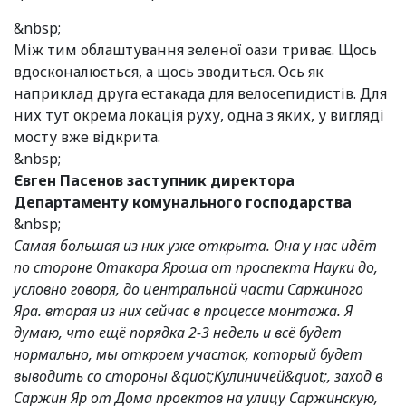
&nbsp;
Між тим облаштування зеленої оази триває. Щось
вдосконалюється, а щось зводиться. Ось як
наприклад друга естакада для велосепидистів. Для
них тут окрема локація руху, одна з яких, у вигляді
мосту вже відкрита.
&nbsp;
Євген Пасенов заступник директора
Департаменту комунального господарства
&nbsp;
Самая большая из них уже открыта. Она у нас идёт
по стороне Отакара Яроша от проспекта Науки до,
условно говоря, до центральной части Саржиного
Яра. вторая из них сейчас в процессе монтажа. Я
думаю, что ещё порядка 2-3 недель и всё будет
нормально, мы откроем участок, который будет
выводить со стороны &quot;Кулиничей&quot;, заход в
Саржин Яр от Дома проектов на улицу Саржинскую,