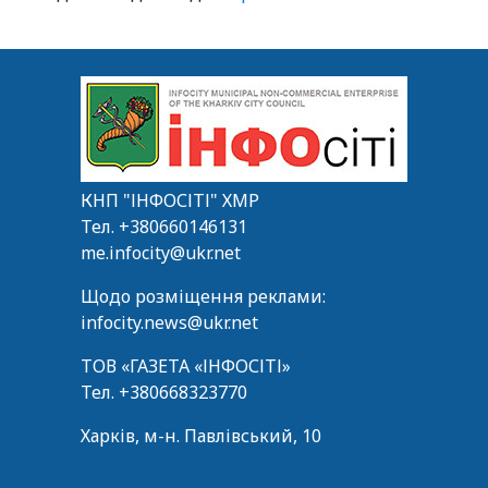
КНП "ІНФОСІТІ" ХМР
Тел.
+380660146131
me.infocity@ukr.net
Щодо розміщення реклами:
infocity.news@ukr.net
ТОВ «ГАЗЕТА «ІНФОСІТІ»
Тел.
+380668323770
Харків, м-н. Павлівський, 10