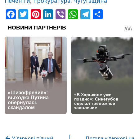
Печеніги
,
прокуратура
,
Чугуївщина
Facebook
Twitter
Pinterest
LinkedIn
Viber
WhatsApp
Telegram
Share
У Харкові п’яний
Погода у Харкові на