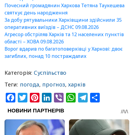
Почесний громадянин Харкова Тетяна Таукешева
святкує день народження
За добу рятувальники Харківщини здійснили 35
оперативних виїздів – ДСНС 09.08.2026
Агресор обстріляв Харків та 12 населених пунктів
області – ХОВА 09.08.2026
Ворог вдарив по багатоповерхівці у Харкові: двоє
загиблих, понад 10 постраждалих
Категорія:
Суспільство
Теги:
погода
,
прогноз
,
харків
Facebook
Twitter
Pinterest
LinkedIn
Viber
WhatsApp
Telegram
Share