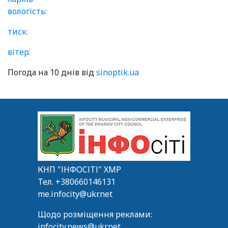
вологість:
тиск:
вітер:
Погода на 10 днів від
sinoptik.ua
КНП "ІНФОСІТІ" ХМР
Тел.
+380660146131
me.infocity@ukr.net
Щодо розміщення реклами:
infocity.news@ukr.net