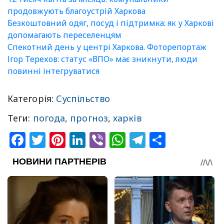
продовжують благоустрій Харкова
Безкоштовний одяг, посуд і підтримка: як у Харкові
допомагають переселенцям
Спекотний день у центрі Харкова. Фоторепортаж
Ігор Терехов: статус «ВПО» має зникнути, люди
повинні інтегруватися
Категорія:
Суспільство
Теги:
погода
,
прогноз
,
харків
Facebook
Twitter
Pinterest
LinkedIn
Viber
WhatsApp
Telegram
Share