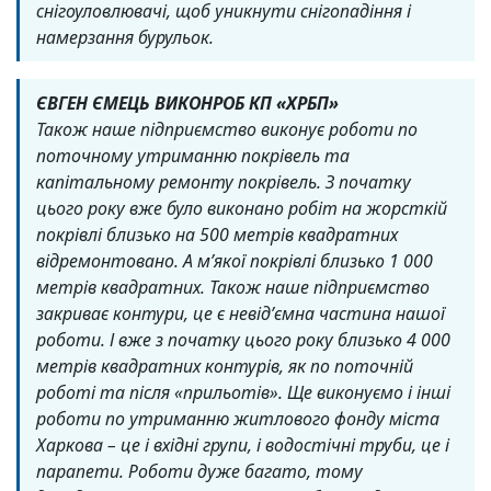
снігоуловлювачі, щоб уникнути снігопадіння і
намерзання бурульок.
ЄВГЕН ЄМЕЦЬ ВИКОНРОБ КП «ХРБП»
Також наше підприємство виконує роботи по
поточному утриманню покрівель та
капітальному ремонту покрівель. З початку
цього року вже було виконано робіт на жорсткій
покрівлі близько на 500 метрів квадратних
відремонтовано. А м’якої покрівлі близько 1 000
метрів квадратних. Також наше підприємство
закриває контури, це є невід’ємна частина нашої
роботи. І вже з початку цього року близько 4 000
метрів квадратних контурів, як по поточній
роботі та після «прильотів». Ще виконуємо і інші
роботи по утриманню житлового фонду міста
Харкова – це і вхідні групи, і водостічні труби, це і
парапети. Роботи дуже багато, тому