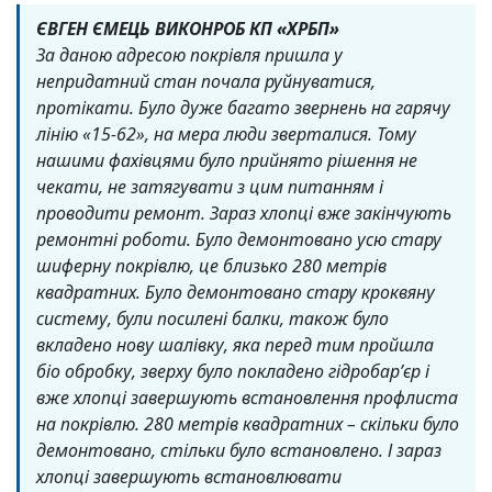
ЄВГЕН ЄМЕЦЬ ВИКОНРОБ КП «ХРБП»
За даною адресою покрівля пришла у
непридатний стан почала руйнуватися,
протікати. Було дуже багато звернень на гарячу
лінію «15-62», на мера люди зверталися. Тому
нашими фахівцями було прийнято рішення не
чекати, не затягувати з цим питанням і
проводити ремонт. Зараз хлопці вже закінчують
ремонтні роботи. Було демонтовано усю стару
шиферну покрівлю, це близько 280 метрів
квадратних. Було демонтовано стару кроквяну
систему, були посилені балки, також було
вкладено нову шалівку, яка перед тим пройшла
біо обробку, зверху було покладено гідробар’єр і
вже хлопці завершують встановлення профлиста
на покрівлю. 280 метрів квадратних – скільки було
демонтовано, стільки було встановлено. І зараз
хлопці завершують встановлювати