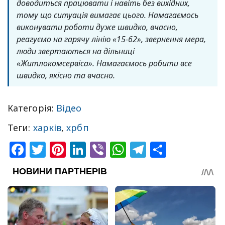
доводиться працювати і навіть без вихідних,
тому що ситуація вимагає цього. Намагаємось
виконувати роботи дуже швидко, вчасно,
реагуємо на гарячу лінію «15-62», звернення мера,
люди звертаються на дільниці
«Житлокомсервіса». Намагаємось робити все
швидко, якісно та вчасно.
Категорія:
Відео
Теги:
харків
,
хрбп
Facebook
Twitter
Pinterest
LinkedIn
Viber
WhatsApp
Telegram
Share