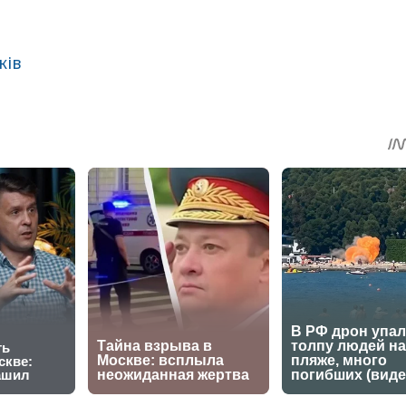
ків
sApp
egram
Share