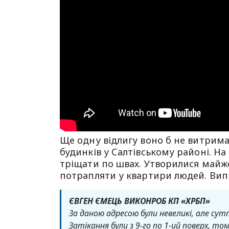
Ще одну відлигу воно б не витрима
будинків у Салтівському районі. На 
тріщати по швах. Утворилися майже
потрапляти у квартири людей. Випр
ЄВГЕН ЄМЕЦЬ ВИКОНРОБ КП «ХРБП»
За даною адресою були невеликі, але су
Затікання були з 9-го по 1-ий поверх, то