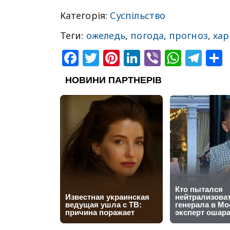
Категорія:
Суспільство
Теги:
ожеледь
,
погода
,
прогноз
,
хар
Facebook
Twitter
Pinterest
LinkedIn
Viber
What
Tel