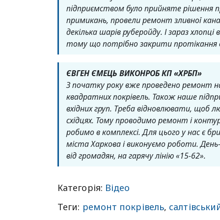
підприємством було прийняте рішення п
примикань, провели ремонт зливної кана
декілька шарів руберойду. І зараз хлоп
тому що потрібно закрити протікання 
ЄВГЕН ЄМЕЦЬ ВИКОНРОБ КП «ХРБП»
З початку року вже проведено ремонт н
квадратних покрівель. Також наше підп
вхідних груп. Треба відновлювати, щоб л
східцях. Тому проводимо ремонт і контурів
робимо в комплексі. Для цього у нас є б
міста Харкова і виконуємо роботи. День
від громадян, на гарячу лінію «15-62».
Категорія:
Відео
Теги:
ремонт покрівель
,
салтівськи