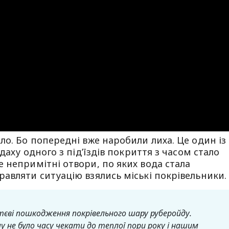
ло. Бо попередні вже наробили лиха. Це один із
даху одного з під’їздів покриття з часом стало
 непримітні отвори, по яких вода стала
авляти ситуацію взялись міські покрівельники.
ттєві пошкодження покрівельного шару руберойду.
му не було часу чекати до теплої пори року і нашим