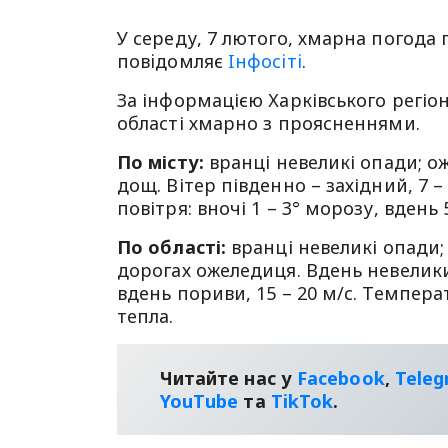
У середу, 7 лютого, хмарна погода 
повiдомляє
Iнфосiтi
.
За інформацією Харківського регіон
області хмарно з проясненнями.
По місту:
вранці невеликі опади; о
дощ. Вітер південно – західний, 7 –
повітря: вночі 1 – 3° морозу, вдень 5
По області:
вранці невеликі опади;
дорогах ожеледиця. Вдень невеликий
вдень пориви, 15 – 20 м/с. Температ
тепла.
Читайте нас у
Facebook
,
Tele
YouТube
та
TikTok
.