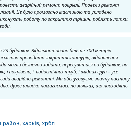
ровести аварійний ремонт покрівлі. Провели ремонт
лізації. Це було промазано мастикою та укладено
ці виконують роботу по закриттю тріщин, роблять латки,
води.
а 23 будинках. Відремонтовано більше 700 метрів
риємство проводить закриття контурів, відновлення
юди могли безпечно ходити, пересуватися по будинках, на
, і покрівель, і водостічних труб, і вхідних груп – усе
ригади аварійно-ремонтні. Ми обслуговуємо значну частину
-два, дуже швидко намагаємось по заявках, що надходять
й район
,
харків
,
хрбп