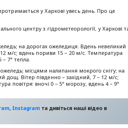
протримається у Харкові увесь день. Про це
ального центру з гідрометеорології, у Харкові т
желедь; на дорогах ожеледиця. Вдень невеликий
 12 м/с; вдень пориви 15 – 20 м/с. Температура
 – 7° тепла.
 ожеледь; місцями налипання мокрого снігу; на
 дощ. Вітер південно – західний, 7 – 12 м/с;
ура повітря: вночі 0 – 5° морозу, вдень 4 – 9°
gram
,
Instagram
та дивіться наші відео в