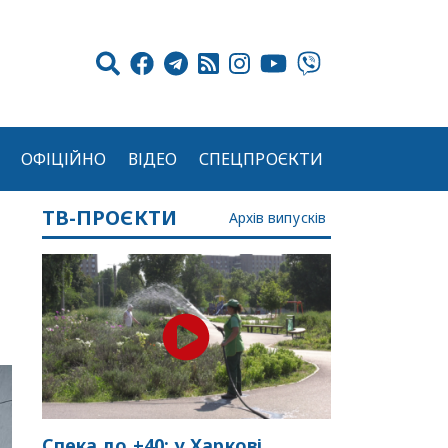
ОФІЦІЙНО
ВІДЕО
СПЕЦПРОЄКТИ
ТВ-ПРОЄКТИ
Архів випусків
Спека до +40: у Харкові