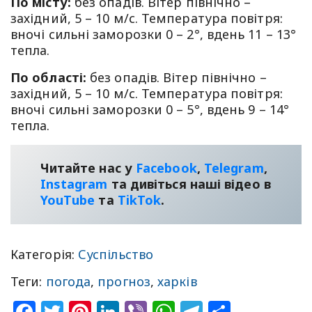
По місту:
без опадів. Вітер північно –
західний, 5 – 10 м/с. Температура повітря:
вночі сильні заморозки 0 – 2°, вдень 11 – 13°
тепла.
По області:
без опадів. Вітер північно –
західний, 5 – 10 м/с. Температура повітря:
вночі сильні заморозки 0 – 5°, вдень 9 – 14°
тепла.
Читайте нас у
Facebook
,
Telegram
,
Instagram
та дивіться наші відео в
YouТube
та
TikTok
.
Категорія:
Суспільство
Теги:
погода
,
прогноз
,
харків
Facebook
Twitter
Pinterest
LinkedIn
Viber
WhatsApp
Telegram
Share