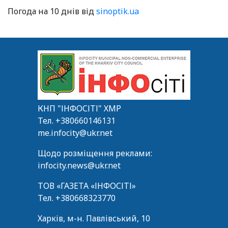
Погода на 10 днів від
sinoptik.ua
КНП "ІНФОСІТІ" ХМР
Тел.
+380660146131
me.infocity@ukr.net
Щодо розміщення реклами:
infocity.news@ukr.net
ТОВ «ГАЗЕТА «ІНФОСІТІ»
Тел.
+380668323770
Харків, м-н. Павлівський, 10