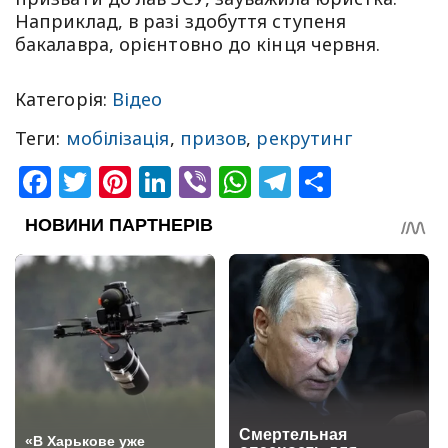
Наприклад, в разі здобуття ступеня
бакалавра, орієнтовно до кінця червня.
Категорія:
Відео
Теги:
мобілізація
,
призов
,
рекрутинг
Facebook
Twitter
Pinterest
LinkedIn
Viber
WhatsApp
Telegram
Share