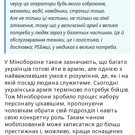
чергу це оператори будь-якого озброєння,
механіки, водії, навідники, стрільці тощо.
Але не тільки ці частини, не тільки на лінії
зіткнення, тому що у величезній армії є велика
потреба у людях зараз у багатьох частинах. Це й
обслуговування техніки, це і логістика, і
доставка; РЕБівці, у медиках є велика потреба.
У Міноборони також зазначають, що багато
українців готові йти в армію, але однією з
найважливіших умов є розуміння, де, як і на
якій посаді людина служитиме. Сьогодні
українська армія терміново потребує бійців.
Тож Міноборони зробило процес набору
персоналу цікавішим, пропонуючи
чоловікам обрати свій підрозділ і навіть
свою конкретну роль. Таким чином
мобілізований може записатися до більш
престижних і, можливо, краще оснащених