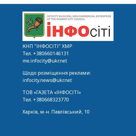
КНП "ІНФОСІТІ" ХМР
Тел.
+380660146131
me.infocity@ukr.net
Щодо розміщення реклами:
infocity.news@ukr.net
ТОВ «ГАЗЕТА «ІНФОСІТІ»
Тел.
+380668323770
Харків, м-н. Павлівський, 10