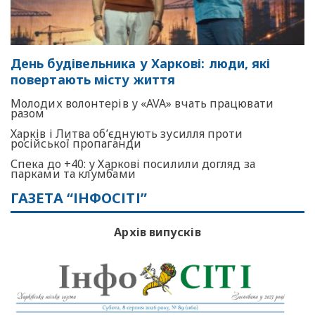
День будівельника у Харкові: люди, які
повертають місту життя
Молодих волонтерів у «AVA» вчать працювати
разом
Харків і Литва об’єднують зусилля проти
російської пропаганди
Спека до +40: у Харкові посилили догляд за
парками та клумбами
ГАЗЕТА “ІНФОСІТІ”
Архів випусків