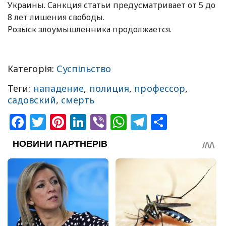
Украины. Санкция статьи предусматривает от 5 до
8 лет лишения свободы.
Розыск злоумышленника продолжается.
Категорія:
Суспільство
Теги:
нападение
,
полиция
,
профессор
,
садовский
,
смерть
Facebook
Twitter
Pinterest
LinkedIn
Viber
WhatsApp
Telegram
Share