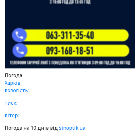
Погода
Харків
вологість:
тиск:
вітер:
Погода на 10 днів від
sinoptik.ua