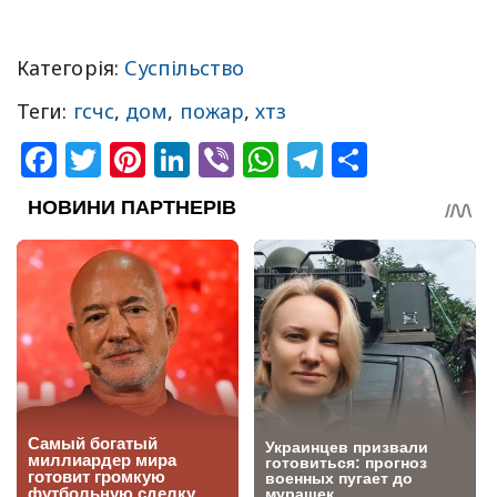
Категорія:
Суспільство
Теги:
гсчс
,
дом
,
пожар
,
хтз
Facebook
Twitter
Pinterest
LinkedIn
Viber
WhatsApp
Telegram
Share