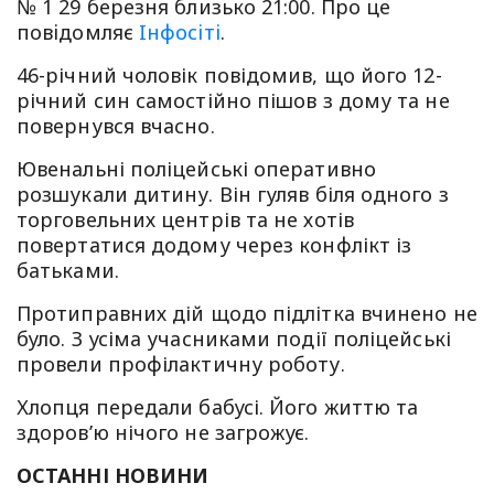
№ 1 29 березня близько 21:00. Про це
повiдомляє
Iнфосiтi
.
46-річний чоловік повідомив, що його 12-
річний син самостійно пішов з дому та не
повернувся вчасно.
Ювенальні поліцейські оперативно
розшукали дитину. Він гуляв біля одного з
торговельних центрів та не хотів
повертатися додому через конфлікт із
батьками.
Протиправних дій щодо підлітка вчинено не
було. З усіма учасниками події поліцейські
провели профілактичну роботу.
Хлопця передали бабусі. Його життю та
здоров’ю нічого не загрожує.
ОСТАННІ НОВИНИ