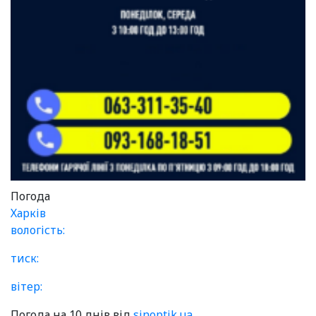
Погода
Харків
вологість:
тиск:
вітер:
Погода на 10 днів від
sinoptik.ua