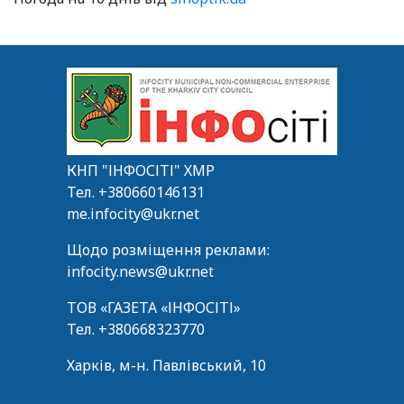
КНП "ІНФОСІТІ" ХМР
Тел.
+380660146131
me.infocity@ukr.net
Щодо розміщення реклами:
infocity.news@ukr.net
ТОВ «ГАЗЕТА «ІНФОСІТІ»
Тел.
+380668323770
Харків, м-н. Павлівський, 10