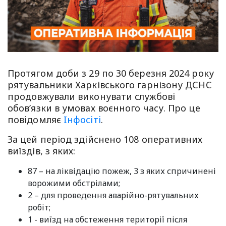
Протягом доби з 29 по 30 березня 2024 року
рятувальники Харківського гарнізону ДСНС
продовжували виконувати службові
обов’язки в умовах воєнного часу. Про це
повiдомляє
Iнфосiтi
.
За цей період здійснено 108 оперативних
виїздів, з яких:
87 – на ліквідацію пожеж, 3 з яких спричинені
ворожими обстрілами;
2 – для проведення аварійно-рятувальних
робіт;
1 - виїзд на обстеження території після