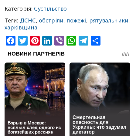
Категорія:
Суспільство
Теги:
ДСНС
,
обстріли
,
пожежі
,
рятувальники
,
харківщина
Facebook
Twitter
Pinterest
LinkedIn
Viber
WhatsApp
Telegram
Share