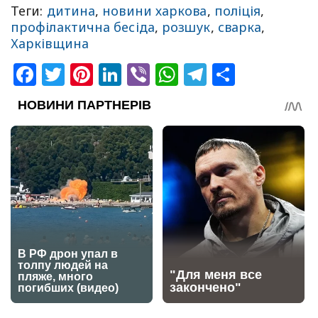
Теги:
дитина
,
новини харкова
,
поліція
,
профілактична бесіда
,
розшук
,
сварка
,
Харківщина
Facebook
Twitter
Pinterest
LinkedIn
Viber
WhatsApp
Telegram
Share