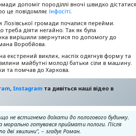
омади допоміг породіллі вночі швидко дістатис
Про це повідомляє
Інфосіті
.
ки Лозівської громади почалися перейми.
 треба діяти негайно. Так як була
інка вирішили звернутися по допомогу до
мана Воробйова.
на екстрений виклик, наспіх одягнув форму та
вилини майбутні молоді батьки сіли в машину.
и та помчав до Харкова.
gram
,
Instagram
та дивіться наші відео в
, що не встигнемо доїхати до пологового будинку.
та морально готувався приймати пологи. Після
 дві хвилини”, – згадує Роман.