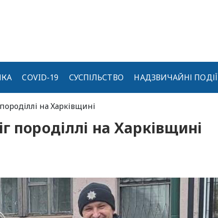
ИКА
COVID-19
СУСПІЛЬСТВО
НАДЗВИЧАЙНІ ПОДІЇ
породіллі на Харківщині
г породіллі на Харківщині