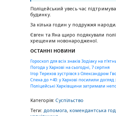
Поліцейський увесь час підтримува
будинку.
За кілька годин у подружжя народил
Євген та Яна щиро подякували пол
хрещеним новонародженої.
ОСТАННІ НОВИНИ
Гороскоп для всіх знаків Зодіаку на п’ят
Погода у Харкові на сьогодні, 7 серпня
Ігор Терехов зустрівся з Олександром Гв
Спека до +40: у Харкові посилили догляд
Поліцейські Харківщини затримали непо
Категорія:
Суспільство
Теги:
допомога
,
комендантська го