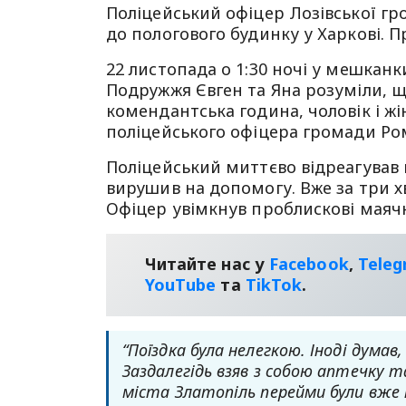
Поліцейський офіцер Лозівської гр
до пологового будинку у Харкові. 
22 листопада о 1:30 ночі у мешкан
Подружжя Євген та Яна розуміли, що
комендантська година, чоловік і ж
поліцейського офіцера громади Ро
Поліцейський миттєво відреагував 
вирушив на допомогу. Вже за три х
Офіцер увімкнув проблискові маячк
Читайте нас у
Facebook
,
Tele
YouТube
та
TikTok
.
“Поїздка була нелегкою. Іноді думав
Заздалегідь взяв з собою аптечку 
міста Златопіль перейми були вже по