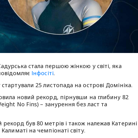
адурська стала першою жінкою у світі, яка
 повідомляє
Інфосіті
.
 стартували 25 листопада на острові Домініка.
новила новий рекорд, пірнувши на глибину 82
ight No Fins) – занурення без ласт та
 рекорд був 80 метрів і також належав Катерині
 Калиматі на чемпіонаті світу.