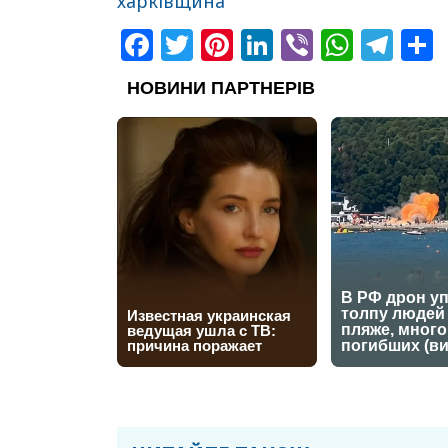
харківщина
Facebook
Twitter
Pinterest
LinkedIn
Viber
What
Tel