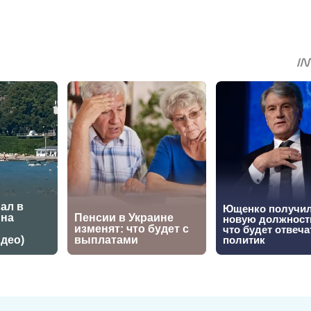
sApp
egram
Share