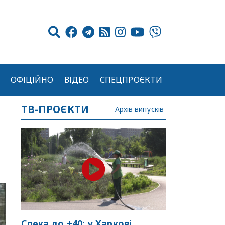
ОФІЦІЙНО
ВІДЕО
СПЕЦПРОЄКТИ
ТВ-ПРОЄКТИ
Архів випусків
Спека до +40: у Харкові