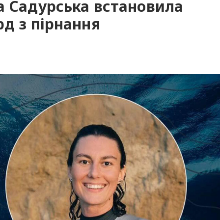
а Садурська встановила
рд з пірнання