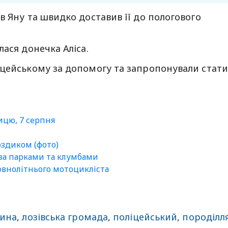
в Яну та швидко доставив її до пологового
ася донечка Аліса.
іцейському за допомогу та запропонували стати
ницю, 7 серпня
оздиком (фото)
 за парками та клумбами
внолітнього мотоцикліста
дина
,
лозівська громада
,
поліцейський
,
породілл