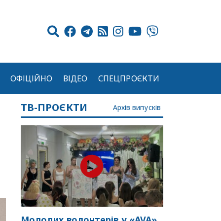
ОФІЦІЙНО
ВІДЕО
СПЕЦПРОЄКТИ
ТВ-ПРОЄКТИ
Архів випусків
Молодих волонтерів у «AVA»