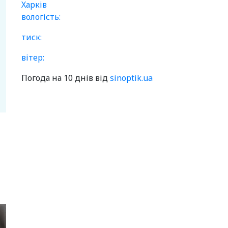
Харків
вологість:
тиск:
вітер:
Погода на 10 днів від
sinoptik.ua