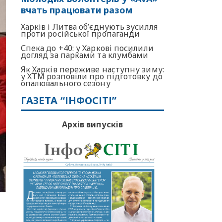
вчать працювати разом
Харків і Литва об’єднують зусилля
проти російської пропаганди
Спека до +40: у Харкові посилили
догляд за парками та клумбами
Як Харків переживе наступну зиму:
у ХТМ розповіли про підготовку до
опалювального сезону
ГАЗЕТА “ІНФОСІТІ”
Архів випусків