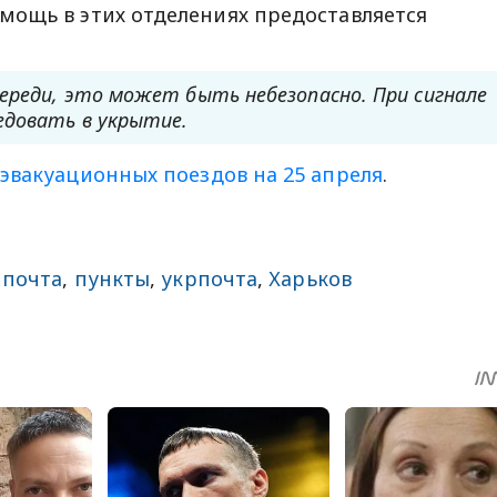
мощь в этих отделениях предоставляется
череди, это может быть небезопасно. При сигнале
едовать в укрытие.
эвакуационных поездов на 25 апреля
.
 почта
,
пункты
,
укрпочта
,
Харьков
sApp
egram
Share