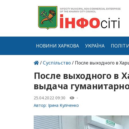
НОВИНИ ХАРКОВА
УКРАЇНА
ПОЛІТ
/
Суспільство
/ После выходного в Ха
После выходного в Х
выдача гуманитарн
25.04.2022 09:30
-
Автор:
Ірина Куліченко