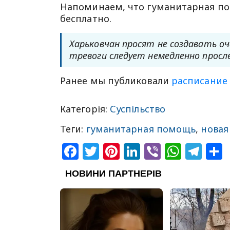
Напоминаем, что гуманитарная по
бесплатно.
Харьковчан просят не создавать о
тревоги следует немедленно просл
Ранее мы публиковали
расписание 
Категорія:
Суспільство
Теги:
гуманитарная помощь
,
новая
Facebook
Twitter
Pinterest
LinkedIn
Viber
What
Tel