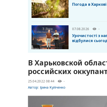
Погода в Харкові
07.08.2026
-
Урочистості з н
відбулися сьогод
В Харьковской облас
российских оккупант
25.04.2022 08:44
-
Автор:
Ірина Куліченко