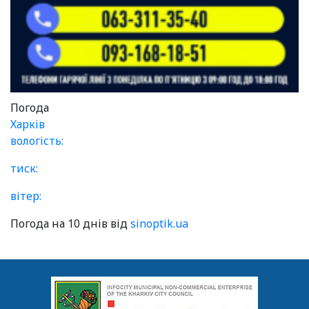
Погода
Харків
вологість:
тиск:
вітер:
Погода на 10 днів від
sinoptik.ua