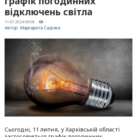
графік погодинних
відключень світла
11.07.2024 09:58
-
Автор:
Маргарита Садова
Сьогодні, 11 липня, у Харківській області
застосовується графік погодинних