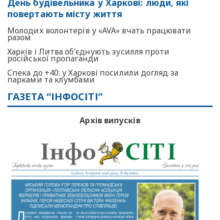
День будівельника у Харкові: люди, які
повертають місту життя
Молодих волонтерів у «AVA» вчать працювати
разом
Харків і Литва об’єднують зусилля проти
російської пропаганди
Спека до +40: у Харкові посилили догляд за
парками та клумбами
ГАЗЕТА “ІНФОСІТІ”
Архів випусків