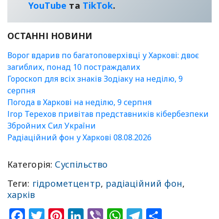
YouТube
та
TikTok
.
ОСТАННІ НОВИНИ
Ворог вдарив по багатоповерхівці у Харкові: двоє
загиблих, понад 10 постраждалих
Гороскоп для всіх знаків Зодіаку на неділю, 9
серпня
Погода в Харкові на неділю, 9 серпня
Ігор Терехов привітав представників кібербезпеки
Збройних Сил України
Радіаційний фон у Харкові 08.08.2026
Категорія:
Суспільство
Теги:
гідрометцентр
,
радіаційний фон
,
харків
Facebook
Twitter
Pinterest
LinkedIn
Viber
WhatsApp
Telegram
Share