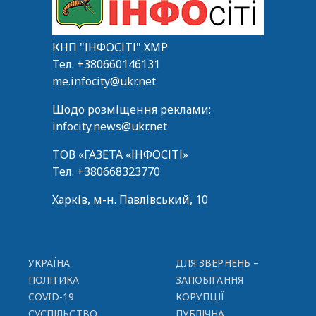
КНП "ІНФОСІТІ" ХМР
Тел.
+380660146131
me.infocity@ukr.net
Щодо розміщення реклами:
infocity.news@ukr.net
ТОВ «ГАЗЕТА «ІНФОСІТІ»
Тел.
+380668323770
Харків, м-н. Павлівський, 10
УКРАЇНА
ДЛЯ ЗВЕРНЕНЬ –
ПОЛІТИКА
ЗАПОБІГАННЯ
COVID-19
КОРУПЦІЇ
СУСПІЛЬСТВО
ПУБЛІЧНА