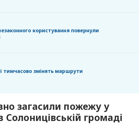
 незаконного користування повернули
і
ві тимчасово змінять маршрути
но загасили пожежу у
 Солоницівській громаді