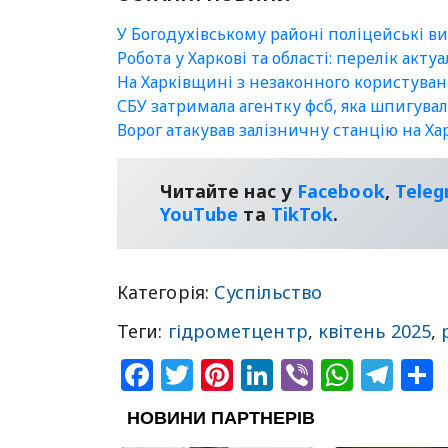
У Богодухівському районі поліцейські в
Робота у Харкові та області: перелік акту
На Харківщині з незаконного користуван
СБУ затримала агентку фсб, яка шпигува
Ворог атакував залізничну станцію на Х
Читайте нас у
Facebook
,
Tele
YouТube
та
TikTok
.
Категорія:
Суспільство
Теги:
гідрометцентр
,
квітень 2025
,
Facebook
Twitter
Pinterest
LinkedIn
Viber
What
Tel