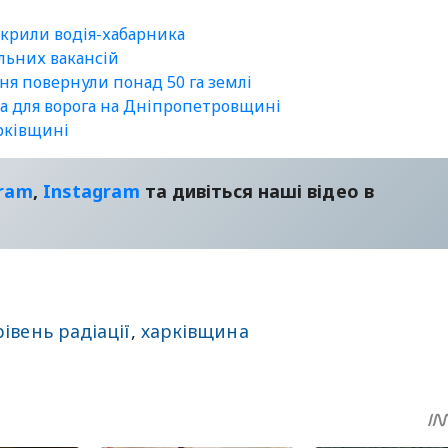
икрили водія-хабарника
альних вакансій
ня повернули понад 50 га землі
ла для ворога на Дніпропетровщині
арківщині
gram
,
Instagram
та дивіться наші відео в
рівень радіації
,
харківщина
sApp
egram
Share