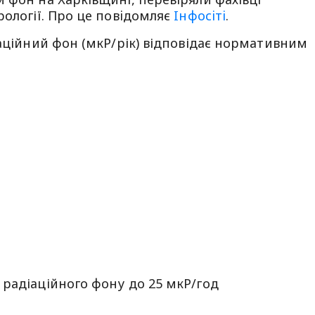
рології. Про це повiдомляє
Iнфосiтi
.
іаційний фон (мкР/рік) відповідає нормативним
радіаційного фону до 25 мкР/год