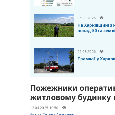
06.08.2026
-
На Харківщині з
понад 50 га земл
06.08.2026
-
Трамваї у Харко
Пожежники оператив
житловому будинку в
12.04.2025 10:50
-
Автор:
Тетяна Адамович