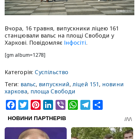
Вчора, 16 травня, випускники ліцею 161
станцювали вальс на площі Свободи у
Харкові. Повідомляє
Інфосіті
.
[gm album=1278]
Категорія:
Суспільство
Теги:
вальс
,
випускний
,
ліцей 151
,
новини
харкова
,
площа Свободи
Facebook
Twitter
Pinterest
LinkedIn
Viber
WhatsApp
Telegram
Share