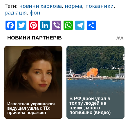
Теги:
новини харкова
,
норма
,
показники
,
радіація
,
фон
Facebook
Twitter
Pinterest
LinkedIn
Viber
WhatsApp
Telegram
Share