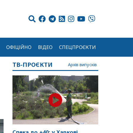
ОФІЦІЙНО
ВІДЕО
СПЕЦПРОЄКТИ
ТВ-ПРОЄКТИ
Архів випусків
Спека до +40: у Харкові