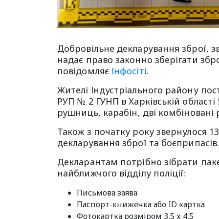
Добровільне декларування зброї, зв
надає право законно зберігати збро
повідомляє
Інфосіті
.
Жителі Індустріального району пост
РУП № 2 ГУНП в Харківській області 
рушниць, карабін, дві комбіновані 
Також з початку року звернулося 
декларування зброї та боєприпасів
Декларантам потрібно зібрати паке
найближчого відділу поліції:
Письмова заява
Паспорт-книжечка або ID картка
Фотокартка розміром 3,5 х 4,5