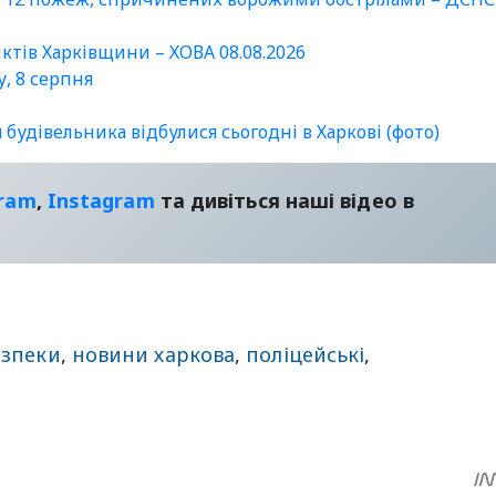
нктів Харківщини – ХОВА 08.08.2026
у, 8 серпня
удівельника відбулися сьогодні в Харкові (фото)
gram
,
Instagram
та дивіться наші відео в
езпеки
,
новини харкова
,
поліцейські
,
sApp
egram
Share