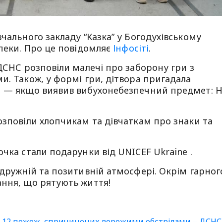
чального закладу “Казка” у Богодухівському
зпеки. Про це повідомляє
Інфосіті
.
 ДСНС розповіли малечі про заборону гри з
и. Також, у формі гри, дітвора пригадала
и — якщо виявив вибухонебезпечний предмет: 
озповіли хлопчикам та дівчаткам про знаки та
чка стали подарунки від UNICEF Ukraine .
 дружній та позитивній атмосфері. Окрім гарног
ання, що рятують життя!
и 12 пожеж, спричинених ворожими обстрілами – ДСНС