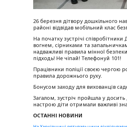
26 березня дітвору дошкільного нав
районі відвідав мобільний клас бе
На початку зустрічі співробітники
вогнем, сірниками та запальничкам
надважливі правила мінної безпек
підходь! Не чіпай! Телефонуй 101!
Працівники поліції своєю чергою р
правила дорожнього руху.
Бонусом заходу для вихованців садо
Загалом, зустріч пройшла у досить
настрою діти отримали важливі зн
ОСТАННІ НОВИНИ
На Харківщині рятувальники ліквідувал