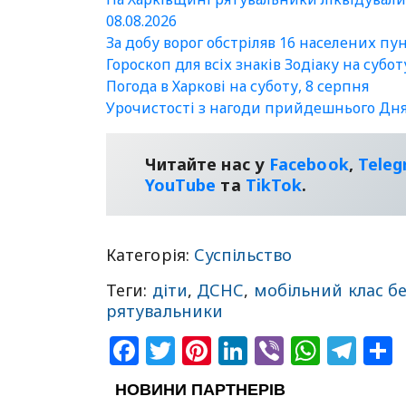
08.08.2026
За добу ворог обстріляв 16 населених пу
Гороскоп для всіх знаків Зодіаку на субот
Погода в Харкові на суботу, 8 серпня
Урочистості з нагоди прийдешнього Дня б
Читайте нас у
Facebook
,
Tele
YouТube
та
TikTok
.
Категорія:
Суспільство
Теги:
діти
,
ДСНС
,
мобільний клас б
рятувальники
Facebook
Twitter
Pinterest
LinkedIn
Viber
What
Tel