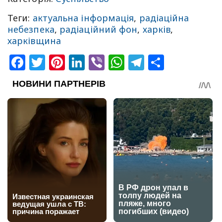
Теги:
актуальна інформація
,
радіаційна
небезпека
,
радіаційний фон
,
харків
,
харківщина
Facebook
Twitter
Pinterest
LinkedIn
Viber
WhatsApp
Telegram
Share