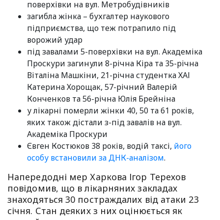
поверхівки на вул. Метробудівників
загибла жінка – бухгалтер наукового
підприємства, що теж потрапило під
ворожий удар
під завалами 5-поверхівки на вул. Академіка
Проскури загинули 8-річна Кіра та 35-річна
Віталіна Машкіни, 21-річна студентка ХАІ
Катерина Хорощак, 57-річний Валерій
Конченков та 56-річна Юлія Брейніна
у лікарні померли жінки 40, 50 та 61 років,
яких також дістали з-під завалів на вул.
Академіка Проскури
Євген Костюков 38 років, водій таксі,
його
особу встановили за ДНК-аналізом
.
Напередодні мер Харкова Ігор Терехов
повідомив, що в лікарняних закладах
знаходяться 30 постраждалих від атаки 23
січня. Стан деяких з них оцінюється як