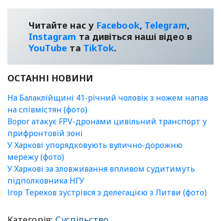
Читайте нас у
Facebook
,
Telegram
,
Instagram
та дивіться наші відео в
YouТube
та
TikTok
.
ОСТАННІ НОВИНИ
На Балаклійщині 41-річний чоловік з ножем напав
на співмістян (фото)
Ворог атакує FPV-дронами цивільний транспорт у
прифронтовій зоні
У Харкові упорядковують вулично-дорожню
мережу (фото)
У Харкові за зловживання впливом судитимуть
підполковника НГУ
Ігор Терехов зустрівся з делегацією з Литви (фото)
Категорія:
Суспільство