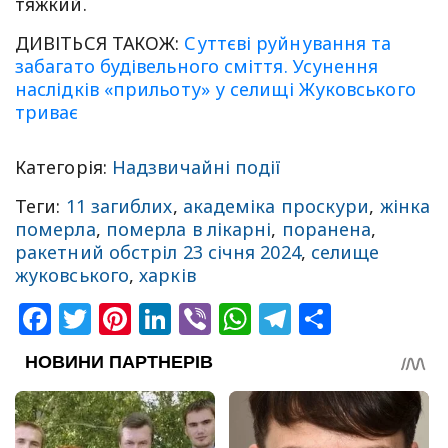
тяжкий.
ДИВІТЬСЯ ТАКОЖ:
Суттєві руйнування та
забагато будівельного сміття. Усунення
наслідків «прильоту» у селищі Жуковського
триває
Категорія:
Надзвичайні події
Теги:
11 загиблих
,
академіка проскури
,
жінка
померла
,
померла в лікарні
,
поранена
,
ракетний обстріл 23 січня 2024
,
селище
жуковського
,
харків
Facebook
Twitter
Pinterest
LinkedIn
Viber
WhatsApp
Telegram
Share