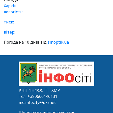
Харків
вологість:
тиск:
вітер:
Погода на 10 днів від
sinoptik.ua
КНП "ІНФОСІТІ" ХМР
Тел.
+380660146131
me.infocity@ukr.net
Щодо розміщення реклами: