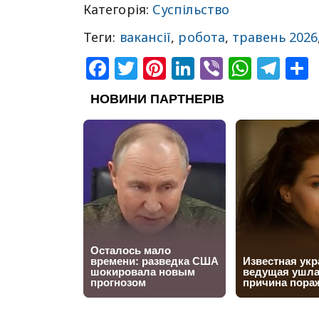
Категорія:
Суспільство
Теги:
вакансії
,
робота
,
травень 2026
Facebook
Twitter
Pinterest
LinkedIn
Viber
What
Tel