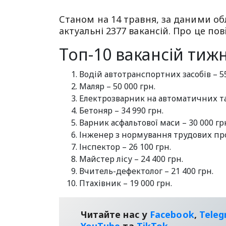
Станом на 14 травня, за даними об
актуальні 2377 вакансій. Про це по
Топ-10 вакансій тижн
Водій автотранспортних засобів – 55
Маляр – 50 000 грн.
Електрозварник на автоматичних та
Бетоняр – 34 990 грн.
Варник асфальтової маси – 30 000 гр
Інженер з нормування трудових проц
Інспектор – 26 100 грн.
Майстер лісу – 24 400 грн.
Вчитель-дефектолог – 21 400 грн.
Птахівник – 19 000 грн.
Читайте нас у
Facebook
,
Tele
YouТube
та
TikTok
.