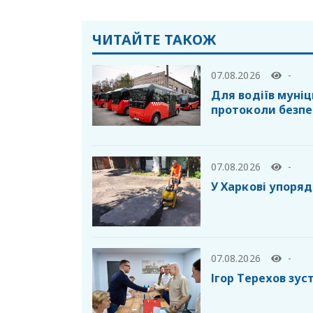
ЧИТАЙТЕ ТАКОЖ
07.08.2026
-
Для водіїв муні
протоколи безпе
07.08.2026
-
У Харкові упоря
07.08.2026
-
Ігор Терехов зус