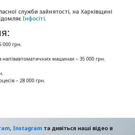
ласної служби зайнятості, на Харківщині
вiдомляє
Iнфосiтi
.
я:
 000 грн.
 напівавтоматичних машинах – 35 000 грн.
н.
есів – 28 000 грн.
gram
,
Instagram
та дивіться наші відео в