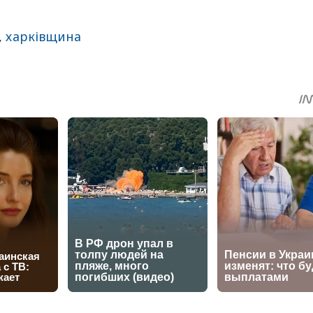
,
харківщина
sApp
egram
Share