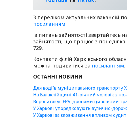
З переліком актуальних вакансій п
посиланням
.
Із питань зайнятості звертайтесь н
зайнятості, що працює з понеділка 
729.
Контакти філій Харківського обласн
можна подивитися за
посиланням
.
ОСТАННІ НОВИНИ
Для водіїв муніципального транспорту 
На Балаклійщині 41-річний чоловік з нож
Ворог атакує FPV-дронами цивільний тр
У Харкові упорядковують вулично-дорож
У Харкові за зловживання впливом суди