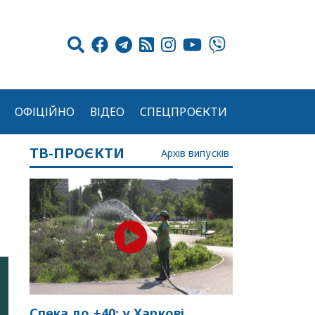
ОФІЦІЙНО
ВІДЕО
СПЕЦПРОЄКТИ
ТВ-ПРОЄКТИ
Архів випусків
Спека до +40: у Харкові