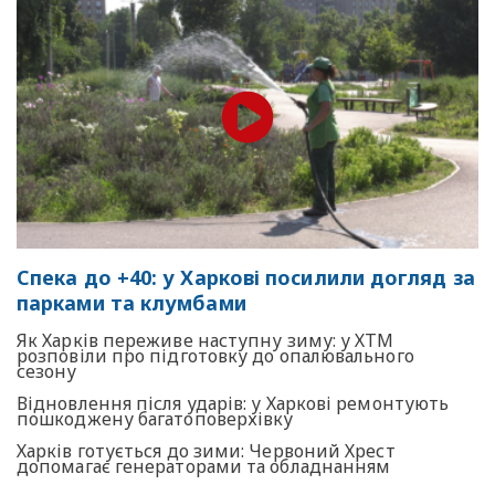
Спека до +40: у Харкові посилили догляд за
парками та клумбами
Як Харків переживе наступну зиму: у ХТМ
розповіли про підготовку до опалювального
сезону
Відновлення після ударів: у Харкові ремонтують
пошкоджену багатоповерхівку
Харків готується до зими: Червоний Хрест
допомагає генераторами та обладнанням