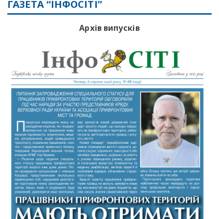
ГАЗЕТА “ІНФОСІТІ”
Архів випусків