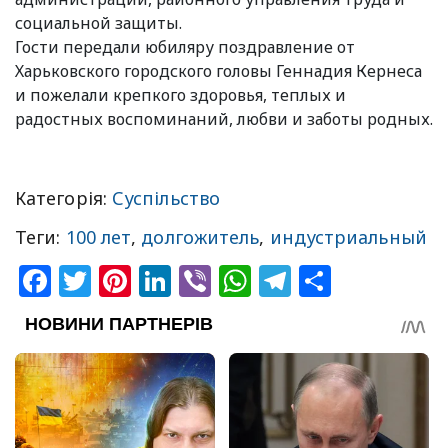
социальной защиты.
Гости передали юбиляру поздравление от
Харьковского городского головы Геннадия Кернеса
и пожелали крепкого здоровья, теплых и
радостных воспоминаний, любви и заботы родных.
Категорія:
Суспільство
Теги:
100 лет
,
долгожитель
,
индустриальный
Facebook
Twitter
Pinterest
LinkedIn
Viber
WhatsApp
Telegram
Share