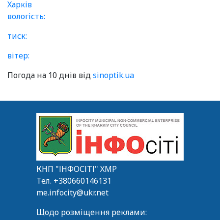
Харків
вологість:
тиск:
вітер:
Погода на 10 днів від
sinoptik.ua
КНП "ІНФОСІТІ" ХМР
Тел.
+380660146131
me.infocity@ukr.net
Щодо розміщення реклами: