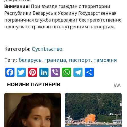
Внимание!
При въезде граждан с территории
Республики Беларусь в Украину Государственная
пограничная служба продолжит беспрепятственно
пропускать граждан по внутренним паспортам.
Категорія:
Суспільство
Теги:
беларусь
,
граница
,
паспорт
,
таможня
Facebook
Twitter
Pinterest
LinkedIn
Viber
WhatsApp
Telegram
Share