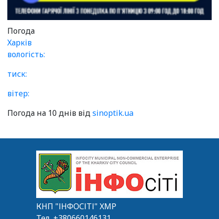
Погода
Харків
вологість:
тиск:
вітер:
Погода на 10 днів від
sinoptik.ua
КНП "ІНФОСІТІ" ХМР
Тел.
+380660146131