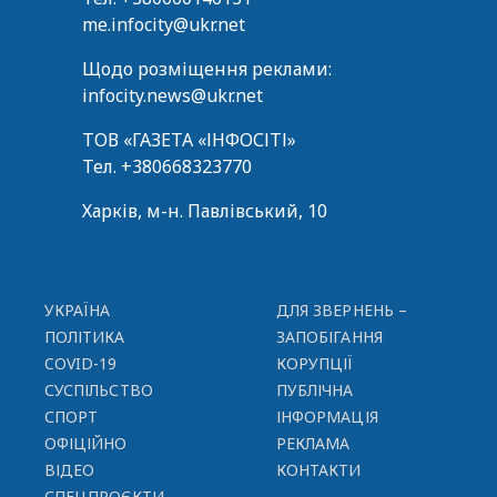
me.infocity@ukr.net
Щодо розміщення реклами:
infocity.news@ukr.net
ТОВ «ГАЗЕТА «ІНФОСІТІ»
Тел.
+380668323770
Харків, м-н. Павлівський, 10
УКРАЇНА
ДЛЯ ЗВЕРНЕНЬ –
ПОЛІТИКА
ЗАПОБІГАННЯ
COVID-19
КОРУПЦІЇ
СУСПІЛЬСТВО
ПУБЛІЧНА
СПОРТ
ІНФОРМАЦІЯ
ОФІЦІЙНО
РЕКЛАМА
ВІДЕО
КОНТАКТИ
СПЕЦПРОЄКТИ