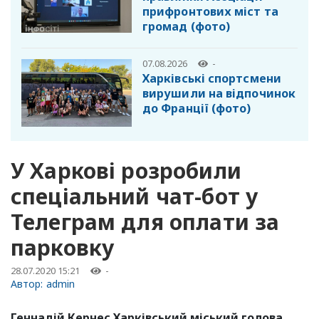
прифронтових міст та
громад (фото)
07.08.2026
-
Харківські спортсмени
вирушили на відпочинок
до Франції (фото)
У Харкові розробили
спеціальний чат-бот у
Телеграм для оплати за
парковку
28.07.2020 15:21
-
Автор:
admin
Геннадій Кернес Харківський міський голова