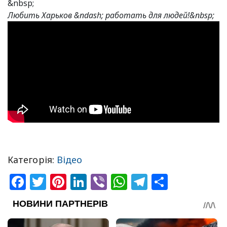
&nbsp;
Любить Харьков &ndash; работать для людей!&nbsp;
Категорія:
Відео
Facebook
Twitter
Pinterest
LinkedIn
Viber
WhatsApp
Telegram
Share