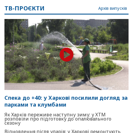
ТВ-ПРОЄКТИ
Архів випусків
Спека до +40: у Харкові посилили догляд за
парками та клумбами
Як Харків переживе наступну зиму: у ХТМ
розповіли про підготовку до опалювального
сезону
Відновлення після ударів: у Харкові ремонтують