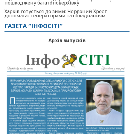
пошкоджену багатоповерхівку
Харків готується до зими: Червоний Хрест
допомагає генераторами та обладнанням
ГАЗЕТА “ІНФОСІТІ”
Архів випусків