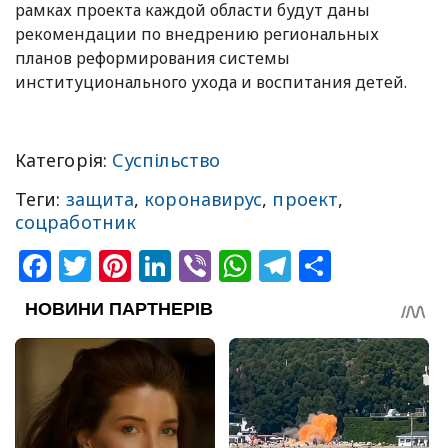
рамках проекта каждой области будут даны
рекомендации по внедрению региональных
планов реформирования системы
институционального ухода и воспитания детей.
Категорія:
Суспільство
Теги:
защита
,
коронавирус
,
проект
,
соцработник
Facebook
Twitter
Pinterest
LinkedIn
Viber
WhatsApp
Telegram
Share