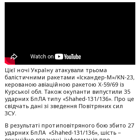
Цієї ночі Україну атакували трьома
балістичними ракетами «Іскандер-М»/KN-23,
керованою авіаційною ракетою Х-59/69 із
Курської обл. Також окупанти випустили 35
ударних БпЛА типу «Shahed-131/136». Про це
свідчать дані зі зведення Повітряних сил
ЗСУ.
В результаті протиповітряного бою збито 27
ударних БпЛА «Shahed-131/136», шість –
локаційно втрачені, інформація про