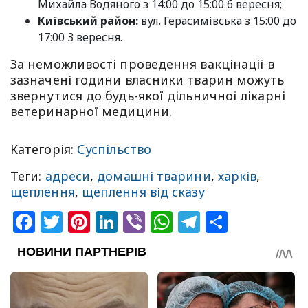
Михайла Водяного з 14:00 до 15:00 6 вересня;
Київський район:
вул. Герасимівська з 15:00 до
17:00 3 вересня.
За неможливості проведення вакцінації в
зазначені години власники тварин можуть
звернутися до будь-якої дільничної лікарні
ветеринарної медицини.
Категорія:
Суспільство
Теги:
адреси
,
домашні тварини
,
харків
,
щеплення
,
щеплення від сказу
Facebook
Twitter
Pinterest
LinkedIn
Viber
WhatsApp
Telegram
Share