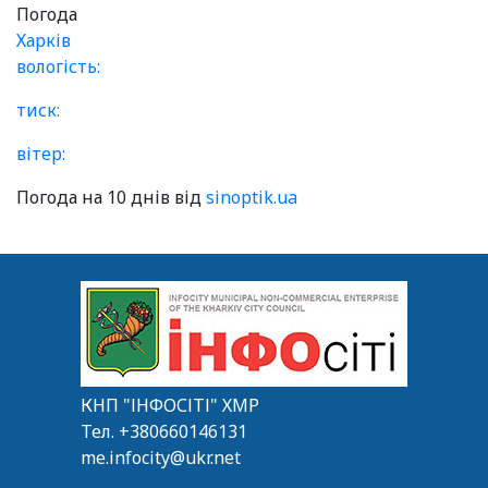
Погода
Харків
вологість:
тиск:
вітер:
Погода на 10 днів від
sinoptik.ua
КНП "ІНФОСІТІ" ХМР
Тел.
+380660146131
me.infocity@ukr.net