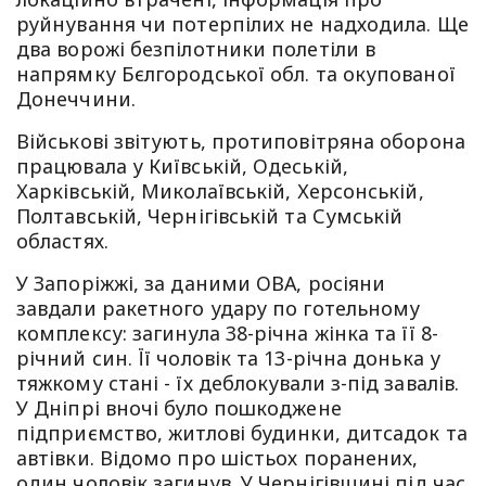
руйнування чи потерпілих не надходила. Ще
два ворожі безпілотники полетіли в
напрямку Бєлгородської обл. та окупованої
Донеччини.
Військові звітують, протиповітряна оборона
працювала у Київській, Одеській,
Харківській, Миколаївській, Херсонській,
Полтавській, Чернігівській та Сумській
областях.
У Запоріжжі, за даними ОВА, росіяни
завдали ракетного удару по готельному
комплексу: загинула 38-річна жінка та її 8-
річний син. Її чоловік та 13-річна донька у
тяжкому стані - їх деблокували з-під завалів.
У Дніпрі вночі було пошкоджене
підприємство, житлові будинки, дитсадок та
автівки. Відомо про шістьох поранених,
один чоловік загинув. У Чернігівщині під час