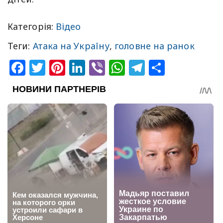
Категорія:
Відео
Теги:
Атака на Україну
,
головне на ранок
Facebook
Twitter
Pinterest
LinkedIn
Viber
WhatsApp
Telegram
Share