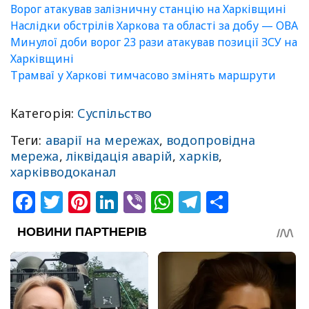
Ворог атакував залізничну станцію на Харківщині
Наслідки обстрілів Харкова та області за добу — ОВА
Минулої доби ворог 23 рази атакував позиції ЗСУ на
Харківщині
Трамваї у Харкові тимчасово змінять маршрути
Категорія:
Суспільство
Теги:
аварії на мережах
,
водопровідна
мережа
,
ліквідація аварій
,
харків
,
харківводоканал
Facebook
Twitter
Pinterest
LinkedIn
Viber
WhatsApp
Telegram
Share