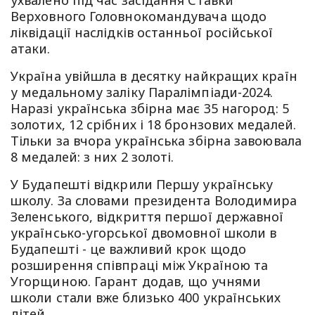
ухвалено під час засідання Ставки
Верховного Головнокомандувача щодо
ліквідації наслідків останньої російської
атаки.
Україна увійшла в десятку найкращих країн
у медальному заліку Паралімпіади-2024.
Наразі українська збірна має 35 нагород: 5
золотих, 12 срібних і 18 бронзових медалей.
Тільки за вчора українська збірна завоювала
8 медалей: з них 2 золоті.
У Будапешті відкрили Першу українську
школу. За словами президента Володимира
Зеленського, відкриття першої державної
українсько-угорської двомовної школи в
Будапешті - це важливий крок щодо
розширення співпраці між Україною та
Угорщиною. Гарант додав, що учнями
школи стали вже близько 400 українських
дітей.