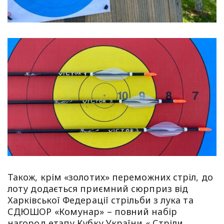
Також, крім «золотих» переможних стріл, до
лоту додається приємний сюрприз від
Харківської Федерації стрільби з лука та
СДЮШОР «Комунар» – повний набір
нагород етапу Кубку України « Стріли