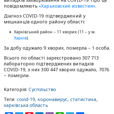
повідомляють
«Харьковские известия»
.
Діагноз COVID-19 підтверджений у
мешканців одного району області:
Харківський район – 11 хворих (11 – у м.
Харків
).
За добу одужало 9 хворих, померла – 1 особа.
Всього по області зареєстровано 307 713
лабораторно підтверджених випадків
СOVID-19, з них 300 447 хворих одужало, 7076
– померли.
Категорія:
Суспільство
Теги:
covid-19
,
коронавирус
,
статистика
,
харківська область