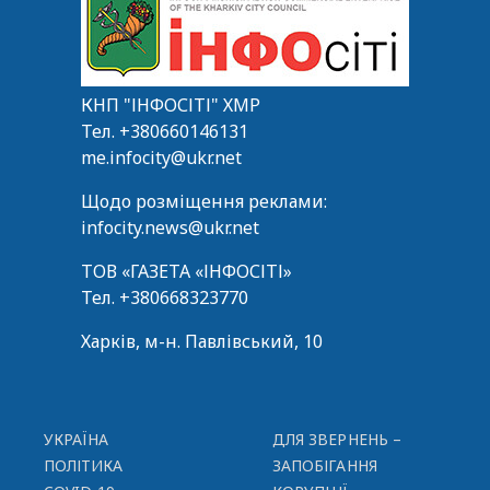
КНП "ІНФОСІТІ" ХМР
Тел.
+380660146131
me.infocity@ukr.net
Щодо розміщення реклами:
infocity.news@ukr.net
ТОВ «ГАЗЕТА «ІНФОСІТІ»
Тел.
+380668323770
Харків, м-н. Павлівський, 10
УКРАЇНА
ДЛЯ ЗВЕРНЕНЬ –
ПОЛІТИКА
ЗАПОБІГАННЯ