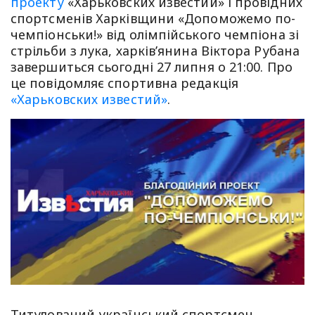
проекту
«Харьковских известий» і провідних
спортсменів Харківщини «Допоможемо по-
чемпіонськи!» від олімпійського чемпіона зі
стрільби з лука, харків’янина Віктора Рубана
завершиться сьогодні 27 липня о 21:00. Про
це повідомляє спортивна редакція
«Харьковских известий»
.
Титулований український спортсмен,