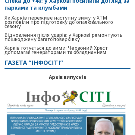
Спека до +40: у Харкові посилили догляд за
парками та клумбами
Як Харків переживе наступну зиму: у ХТМ
розповіли про підготовку до опалювального
сезону
Відновлення після ударів: у Харкові ремонтують
пошкоджену багатоповерхівку
Харків готується до зими: Червоний Хрест
допомагає генераторами та обладнанням
ГАЗЕТА “ІНФОСІТІ”
Архів випусків