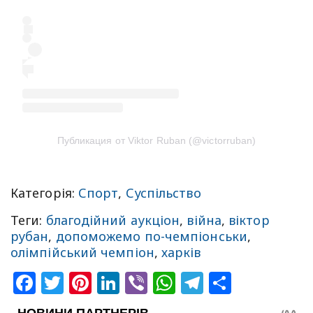
Публикация от Viktor Ruban (@victorruban)
Категорія:
Спорт
,
Суспільство
Теги:
благодійний аукціон
,
війна
,
віктор
рубан
,
допоможемо по-чемпіонськи
,
олімпійський чемпіон
,
харків
Facebook
Twitter
Pinterest
LinkedIn
Viber
WhatsApp
Telegram
Share