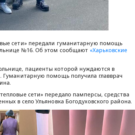
овые сети» передали гуманитарную помощь
ольнице №16. Об этом сообщают
«Харьковские
льнице, пациенты которой нуждаются в
ы. Гуманитарную помощь получила главврач
ина.
тепловые сети» передало памперсы, средства
нных в село Ульяновка Богодуховского района.