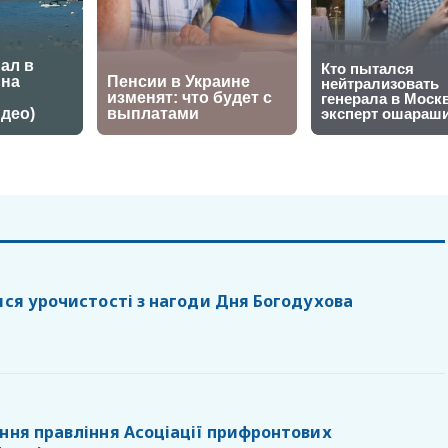
ися урочистості з нагоди Дня Богодухова
ання правління Асоціації прифронтових