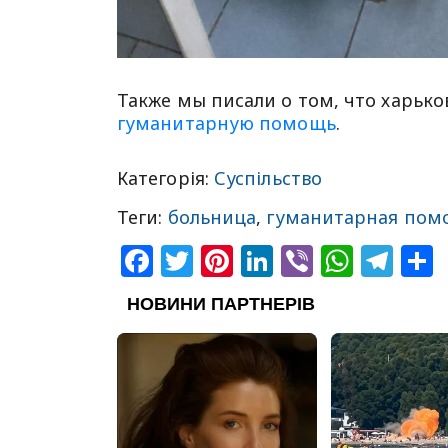
Также мы писали о том, что харьк
гуманитарную помощь
.
Категорія:
Суспільство
Теги:
больница
,
гуманитарная пом
Facebook
Twitter
Pinterest
LinkedIn
Viber
What
Tel