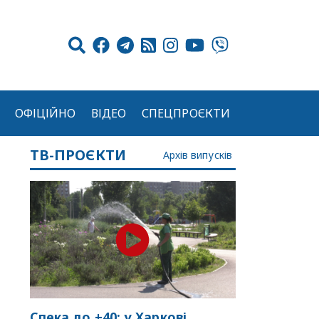
ОФІЦІЙНО
ВІДЕО
СПЕЦПРОЄКТИ
ТВ-ПРОЄКТИ
Архів випусків
Спека до +40: у Харкові