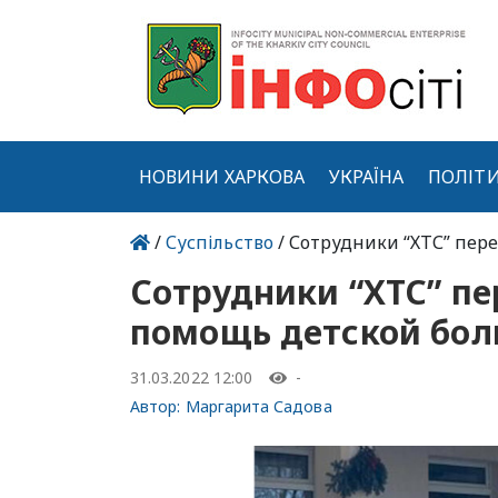
НОВИНИ ХАРКОВА
УКРАЇНА
ПОЛІТ
/
Суспільство
/ Сотрудники “ХТС” пер
Сотрудники “ХТС” п
помощь детской бол
31.03.2022 12:00
-
Автор:
Маргарита Садова