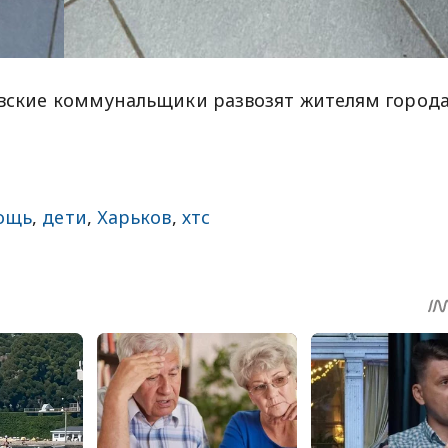
овские коммунальщики развозят жителям город
ощь
,
дети
,
Харьков
,
хтс
sApp
egram
Share