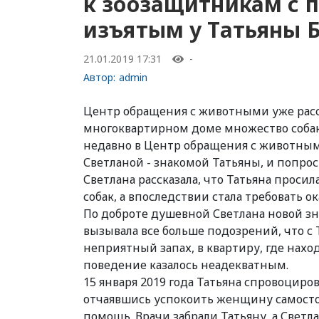
к зоозащитникам с 
изъятым у Татьяны 
21.01.2019 17:31
-
Автор:
admin
Центр обращения с животными уже расск
многоквартирном доме множество собак, 
недавно в Центр обращения с животным
Светланой - знакомой Татьяны, и попро
Светлана рассказала, что Татьяна просила
собак, а впоследствии стала требовать 
По доброте душевной Светлана новой зн
вызывала все больше подозрений, что с 
неприятный запах, в квартиру, где наход
поведение казалось неадекватным.
15 января 2019 года Татьяна спровоциро
отчаявшись успокоить женщину самостоя
помощь. Врачи забрали Татьяну, а Светл