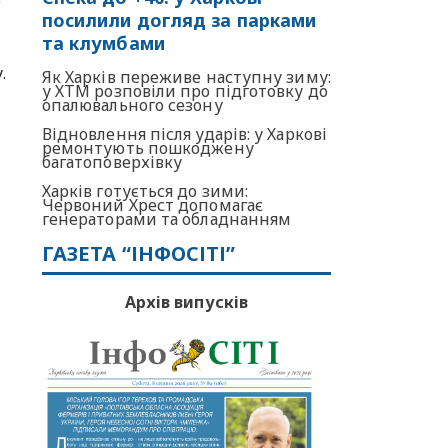
е
посилили догляд за парками
та клумбами
.
Як Харків переживе наступну зиму:
у ХТМ розповіли про підготовку до
опалювального сезону
Відновлення після ударів: у Харкові
ремонтують пошкоджену
багатоповерхівку
Харків готується до зими:
Червоний Хрест допомагає
генераторами та обладнанням
ГАЗЕТА “ІНФОСІТІ”
Архів випусків