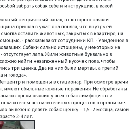
осьбой забрать собак себе и инструкцию, в какой
ильный неприятный запах, от которого начали
женщина пришла в ужас: она поняла, что внутрь ей
 смогла оставить животных, закрытых в квартире, на
помощью, - рассказывают сотрудники КП. - Увиденное в
вовавших. Собаки сильно истощены, у некоторых на
 - отсутствует лапа. Жили животные буквально в
сложно найти незагаженный кусочек пола, чтобы
ились три щенка. Два из них были мертвы, а третий
а и голода».
Ветцентр и помещены в стационар. При осмотре врачи
ы, имеют обильные кожные поражения. Не обработаны
анализ крови выявил у всех собак лимфоцитоз и
я показателем воспалительных процессов в организме.
о вывезено девять собак: щенку – 1,5 -2 месяца, самой
зрасте 2-4 лет.