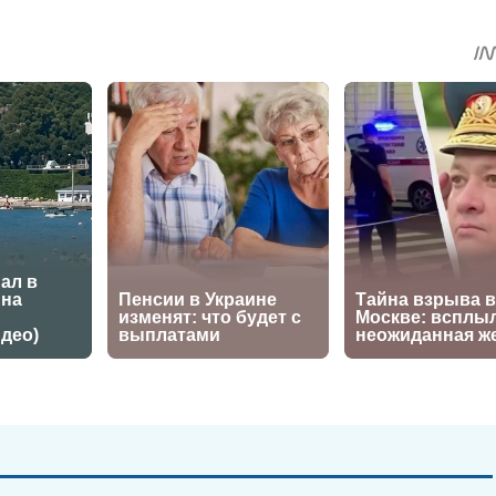
sApp
egram
Share