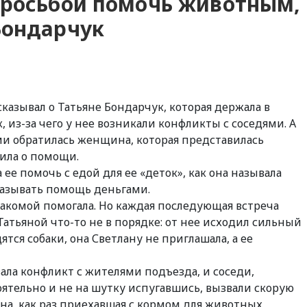
просьбой помочь животным,
Бондарчук
азывал о Татьяне Бондарчук, которая держала в
из-за чего у нее возникали конфликты с соседями. А
и обратилась женщина, которая представилась
сила о помощи.
 ее помочь с едой для ее «деток», как она называла
оказывать помощь деньгами.
акомой помогала. Но каждая последующая встреча
Татьяной что-то не в порядке: от нее исходил сильный
ятся собаки, она Светлану не приглашала, а ее
вала конфликт с жителями подъезда, и соседи,
тельно и не на шутку испугавшись, вызвали скорую
ана, как раз приехавшая с кормом для животных,