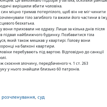
онцем. Це викликало підозри у батька, оскільки раніш
родичі вирішили вбити чоловіка.
, син міцно тримав потерпілого, щоб він не міг чинити
озчленували тіло загиблого та вжили його частини в їжу
сцевого безхатька.
 вони приховали не одразу. Лише за кілька днів після
 в підвал найближчого будинку. Позбавитися тіла
уся, який також мешкав у квартирі. Голову вони
хоронці на балконі квартири.
ловіки перебувають під вартою. Відповідно до санкції
олі.
ж скоєння злочину, передбаченого ч. 1 ст. 263
шуку у нього знайшли близько 60 патронів.
,
розчленування
,
суд