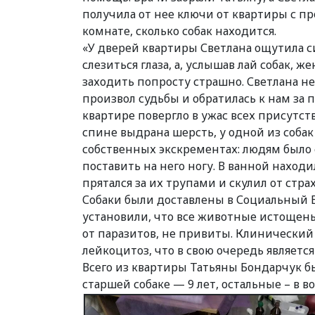
получила от нее ключи от квартиры с пр
комнате, сколько собак находится.
«У дверей квартиры Светлана ощутила с
слезиться глаза, а, услышав лай собак, 
заходить попросту страшно. Светлана не
произвол судьбы и обратилась к нам за 
квартире повергло в ужас всех присутст
спине выдрана шерсть, у одной из собак
собственных экскрементах: людям было 
поставить на него ногу. В ванной наход
прятался за их трупами и скулил от страх
Собаки были доставлены в Социальный 
установили, что все животные истощен
от паразитов, не привиты. Клинический 
лейкоцитоз, что в свою очередь являетс
Всего из квартиры Татьяны Бондарчук был
старшей собаке — 9 лет, остальные – в во