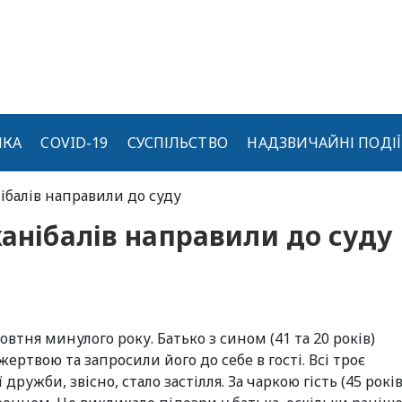
ИКА
COVID-19
СУСПІЛЬСТВО
НАДЗВИЧАЙНІ ПОДІЇ
ібалів направили до суду
канібалів направили до суду
втня минулого року. Батько з сином (41 та 20 років)
ртвою та запросили його до себе в гості. Всі троє
ружби, звісно, стало застілля. За чаркою гість (45 років