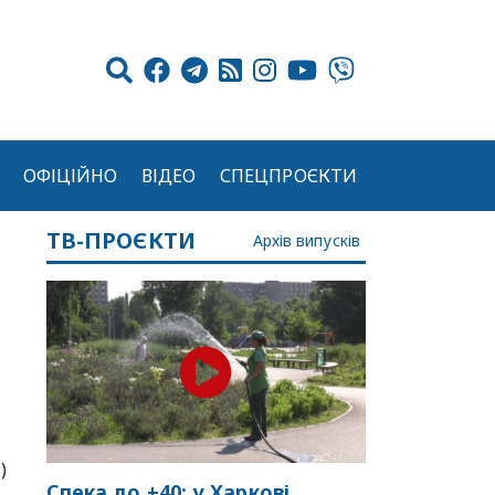
ОФІЦІЙНО
ВІДЕО
СПЕЦПРОЄКТИ
ТВ-ПРОЄКТИ
Архів випусків
)
Спека до +40: у Харкові