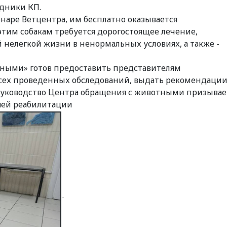
удники КП.
онаре Ветцентра, им бесплатно оказывается
тим собакам требуется дорогостоящее лечение,
 нелегкой жизни в ненормальных условиях, а также -
ными» готов предоставить представителям
сех проведенных обследований, выдать рекомендаци
 руководство Центра обращения с животными призывае
шей реабилитации
.