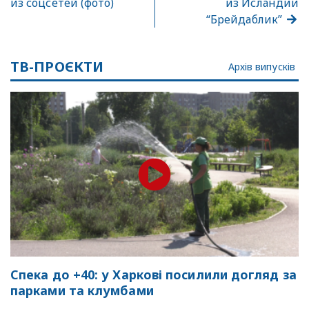
из соцсетей (фото)
из Исландии
“Брейдаблик”
ТВ-ПРОЄКТИ
Архів випусків
Спека до +40: у Харкові посилили догляд за
парками та клумбами