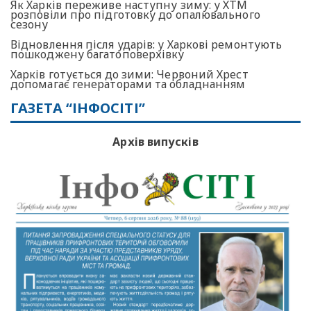
Як Харків переживе наступну зиму: у ХТМ
розповіли про підготовку до опалювального
сезону
Відновлення після ударів: у Харкові ремонтують
пошкоджену багатоповерхівку
Харків готується до зими: Червоний Хрест
допомагає генераторами та обладнанням
ГАЗЕТА “ІНФОСІТІ”
Архів випусків