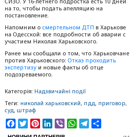
СИЗО. У 16-летнего подростка есть 10 дней
на то, чтобы подать апелляцию на
постановление.
Напомним о
смертельном ДТП
в Харькове
на Одесской: все подробности об аварии с
участием Николая Харьковского.
Ранее мы сообщали о том, что Харьковчане
против Харьковского:
Отказ проходить
экспертизу
и новые факты об отце
подозреваемого.
Категорія:
Надзвичайні події
Теги:
николай харьковский
,
пдд
,
приговор
,
суд
,
штраф
Facebook
Twitter
Pinterest
LinkedIn
Viber
WhatsApp
Telegram
Share