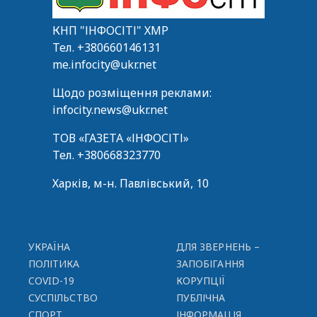
КНП "ІНФОСІТІ" ХМР
Тел.
+380660146131
me.infocity@ukr.net
Щодо розміщення реклами:
infocity.news@ukr.net
ТОВ «ГАЗЕТА «ІНФОСІТІ»
Тел.
+380668323770
Харків, м-н. Павлівський, 10
УКРАЇНА
ДЛЯ ЗВЕРНЕНЬ –
ПОЛІТИКА
ЗАПОБІГАННЯ
COVID-19
КОРУПЦІЇ
СУСПІЛЬСТВО
ПУБЛІЧНА
СПОРТ
ІНФОРМАЦІЯ