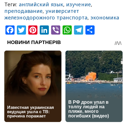
Теги:
английский язык
,
изучение
,
преподавание
,
университет
железнодорожного транспорта
,
экономика
Facebook
Twitter
Pinterest
LinkedIn
Viber
WhatsApp
Telegram
Share