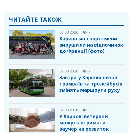
ЧИТАЙТЕ ТАКОЖ
07.08.2026
-
Харківські спортсмени
вирушили на відпочинок
до Франції (фото)
07.08.2026
-
Завтра у Харкові низка
трамваїв та тролейбусів
змінять маршрути руху
07.08.2026
-
У Харкові ветерани
можуть отримати
ваучер на розвиток