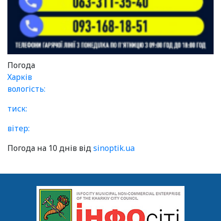
Погода
Харків
вологість:
тиск:
вітер:
Погода на 10 днів від
sinoptik.ua