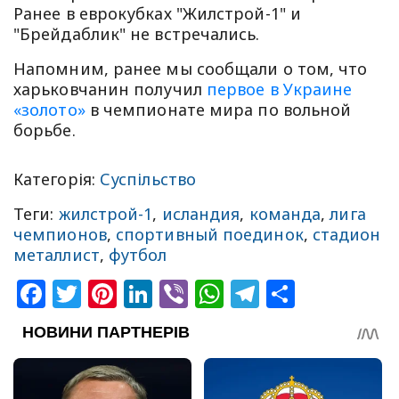
Ранее в еврокубках "Жилстрой-1" и
"Брейдаблик" не встречались.
Напомним, ранее мы сообщали о том, что
харьковчанин получил
первое в Украине
«золото»
в чемпионате мира по вольной
борьбе.
Категорія:
Суспільство
Теги:
жилстрой-1
,
исландия
,
команда
,
лига
чемпионов
,
спортивный поединок
,
стадион
металлист
,
футбол
Facebook
Twitter
Pinterest
LinkedIn
Viber
WhatsApp
Telegram
Share