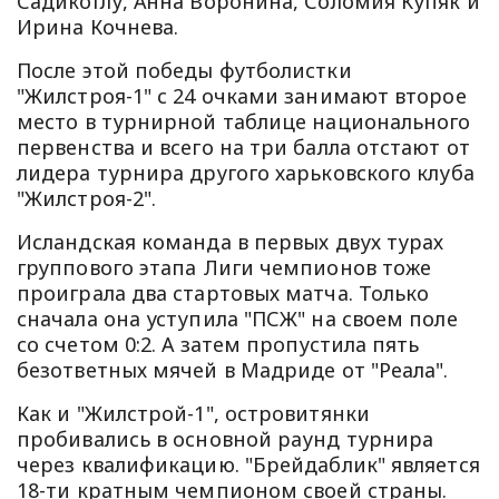
Садикоглу, Анна Воронина, Соломия Купяк и
Ирина Кочнева.
После этой победы футболистки
"Жилстроя-1" с 24 очками занимают второе
место в турнирной таблице национального
первенства и всего на три балла отстают от
лидера турнира другого харьковского клуба
"Жилстроя-2".
Исландская команда в первых двух турах
группового этапа Лиги чемпионов тоже
проиграла два стартовых матча. Только
сначала она уступила "ПСЖ" на своем поле
со счетом 0:2. А затем пропустила пять
безответных мячей в Мадриде от "Реала".
Как и "Жилстрой-1", островитянки
пробивались в основной раунд турнира
через квалификацию. "Брейдаблик" является
18-ти кратным чемпионом своей страны.