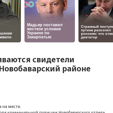
иваются свидетели
 Новобаварский районе
 на месте.
тора криминальной полиции Новобаварского отдела