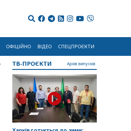
ОФІЦІЙНО
ВІДЕО
СПЕЦПРОЄКТИ
ТВ-ПРОЄКТИ
о
Архів випусків
Харків готується до зими: