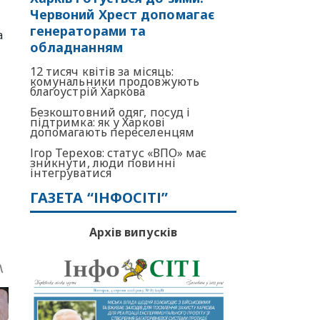
Червоний Хрест допомагає
генераторами та
а
обладнанням
12 тисяч квітів за місяць:
комунальники продовжують
благоустрій Харкова
Безкоштовний одяг, посуд і
підтримка: як у Харкові
допомагають переселенцям
Ігор Терехов: статус «ВПО» має
зникнути, люди повинні
інтегруватися
ГАЗЕТА “ІНФОСІТІ”
Архів випусків