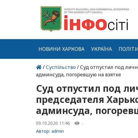
НОВИНИ ХАРКОВА
УКРАЇНА
ПОЛІТ
/
Суспільство
/ Суд отпустил под личн
админсуда, погоревшую на взятке
Суд отпустил под ли
председателя Харьк
админсуда, погорев
09.10.2020 11:46
-
Автор:
admin