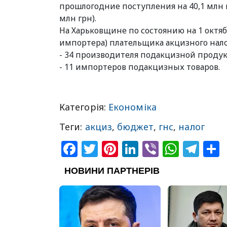
прошлогодние поступления на 40,1 млн гр
млн грн).
На Харьковщине по состоянию на 1 октяб
импортера) плательщика акцизного налог
- 34 производителя подакцизной проду
- 11 импортеров подакцизных товаров.
Категорія:
Економіка
Теги:
акциз
,
бюджет
,
гнс
,
налог
Facebook
Twitter
Pinterest
LinkedIn
Viber
What
Tel