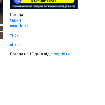
Погода
Харків
вологість:
тиск:
вітер:
Погода на 10 днів від
sinoptik.ua