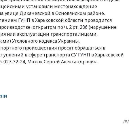
ицейскими установили местонахождение
а улице Диканевской в ​​Основянском районе.
лением ГУНП в Харьковской области проводится
роизводстве, открытом по ч. 2 ст. 286 (нарушение
ия или эксплуатации транспорта лицами,
ми) Уголовного кодекса Украины.
портного происшествия просят обращаться в
туплений в сфере транспорта СУ ГУНП в Харьковской
96-027-32-24, Мазюк Сергей Александрович.
ели
sApp
egram
Share