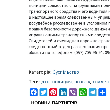
полиции совместно с патрульными пол
транспортного средства и его водителя н
В настоящее время следственным управ
досудебное расследование в уголовном п
правил безопасности дорожного движен
управляющими транспортными средства
Свидетелей и очевидцев дорожно-транс
следственный отдел расследования прес
области по телефонам: (057) 705-96-91, 0
Категорія:
Суспільство
Теги:
дтп
,
полиция
,
розыск
,
свидет
Facebook
Twitter
Pinterest
LinkedIn
Viber
What
Tel