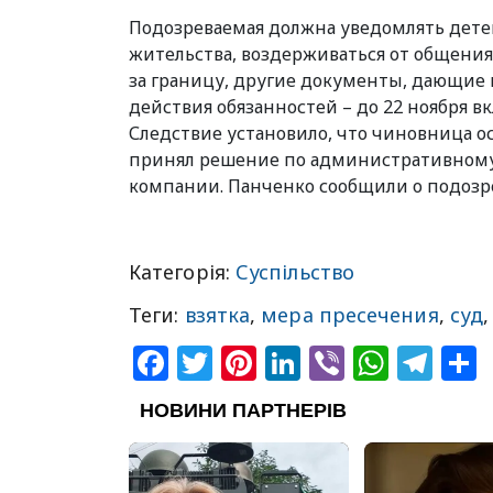
Подозреваемая должна уведомлять детек
жительства, воздерживаться от общения 
за границу, другие документы, дающие п
действия обязанностей – до 22 ноября в
Следствие установило, что чиновница ос
принял решение по административному 
компании. Панченко сообщили о подозрен
Категорія:
Суспільство
Теги:
взятка
,
мера пресечения
,
суд
Facebook
Twitter
Pinterest
LinkedIn
Viber
What
Tel