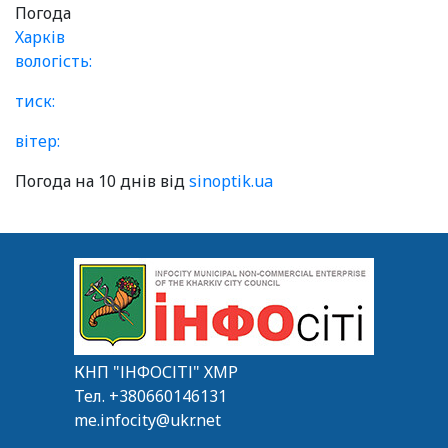
Погода
Харків
вологість:
тиск:
вітер:
Погода на 10 днів від
sinoptik.ua
КНП "ІНФОСІТІ" ХМР
Тел.
+380660146131
me.infocity@ukr.net