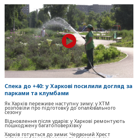
Спека до +40: у Харкові посилили догляд за
парками та клумбами
Як Харків переживе наступну зиму: у ХТМ
розповіли про підготовку до опалювального
сезону
Відновлення після ударів: у Харкові ремонтують
пошкоджену багатоповерхівку
Харків готується до зими: Червоний Хрест