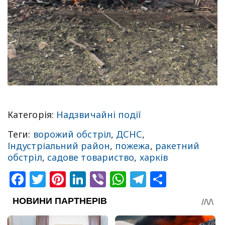
Категорія:
Надзвичайні події
Теги:
ворожий обстріл
,
ДСНС
,
Індустріальний район
,
пожежа
,
ракетний
обстріл
,
садове товариство
,
харків
Facebook
Twitter
Pinterest
LinkedIn
Viber
WhatsApp
Telegram
Share