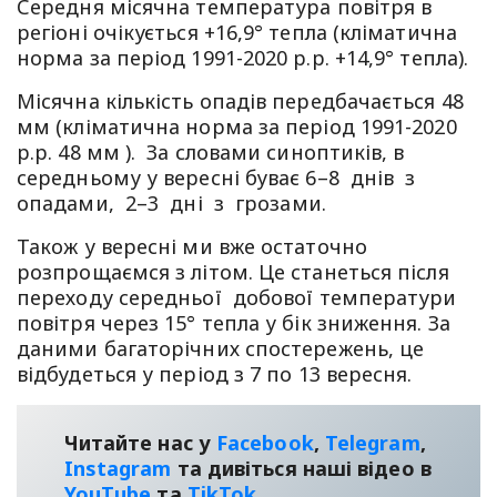
Середня місячна температура повітря в
регіоні очікується +16,9° тепла (кліматична
норма за період 1991-2020 р.р. +14,9° тепла).
Місячна кількість опадів передбачається 48
мм (кліматична норма за період 1991-2020
р.р. 48 мм ). За словами синоптиків, в
середньому у вересні буває 6–8 днів з
опадами, 2–3 дні з грозами.
Також у вересні ми вже остаточно
розпрощаємся з літом. Це станеться після
переходу середньої добової температури
повітря через 15° тепла у бік зниження. За
даними багаторічних спостережень, це
відбудеться у період з 7 по 13 вересня.
Читайте нас у
Facebook
,
Telegram
,
Instagram
та дивіться наші відео в
YouТube
та
TikTok
.