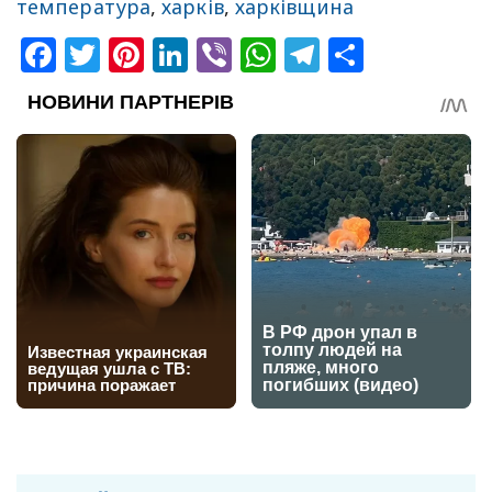
температура
,
харків
,
харківщина
Facebook
Twitter
Pinterest
LinkedIn
Viber
WhatsApp
Telegram
Share