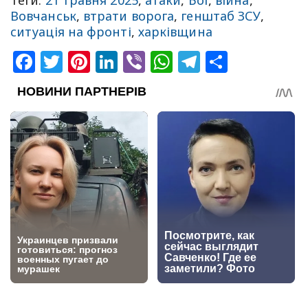
Вовчанськ
,
втрати ворога
,
генштаб ЗСУ
,
ситуація на фронті
,
харківщина
Facebook
Twitter
Pinterest
LinkedIn
Viber
WhatsApp
Telegram
Share