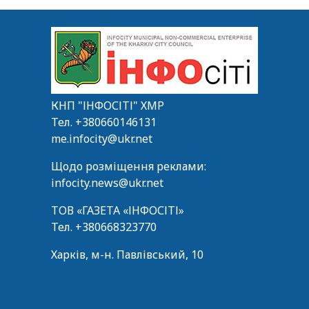
КНП "ІНФОСІТІ" ХМР
Тел.
+380660146131
me.infocity@ukr.net
Щодо розміщення реклами:
infocity.news@ukr.net
ТОВ «ГАЗЕТА «ІНФОСІТІ»
Тел.
+380668323770
Харків, м-н. Павлівський, 10