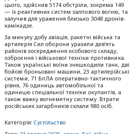
цього, здійснив 5174 обстріли, зокрема 149
— із реактивних систем залпового вогню, та
залучив для ураження близько 3048 дронів-
камікадзе.
За минулу добу авіація, ракетні війська та
артилерія Сил оборони уразили дев’ять
районів зосередження особового складу,
озброєння і військової техніки противника.
Також українські воїни знешкодили танк, дві
бойові броньовані машини, 23 артилерійські
системи, 71 БпЛА оперативно-тактичного
рівня, 76 одиниць автомобільної та
одиницю спеціальної техніки окупантів, а
також важку вогнеметну систему. Втрати
російських загарбників склали 980 осіб.
Категорія:
Суспільство
Теги:
21 травня 2025
,
атаки
,
Бої
,
війна
,