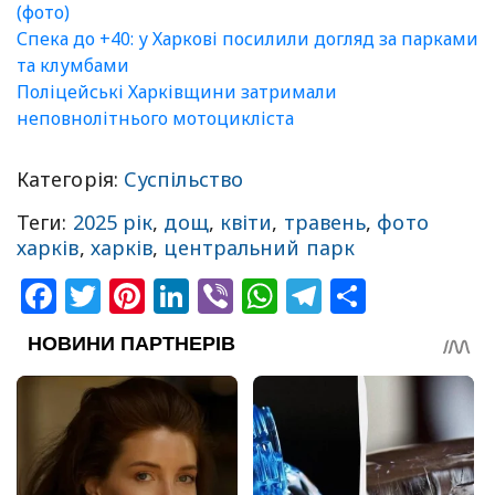
(фото)
Спека до +40: у Харкові посилили догляд за парками
та клумбами
Поліцейські Харківщини затримали
неповнолітнього мотоцикліста
Категорія:
Суспільство
Теги:
2025 рік
,
дощ
,
квіти
,
травень
,
фото
харків
,
харків
,
центральний парк
Facebook
Twitter
Pinterest
LinkedIn
Viber
WhatsApp
Telegram
Share