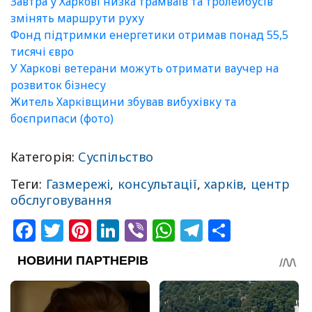
Завтра у Харкові низка трамваїв та тролейбусів
змінять маршрути руху
Фонд підтримки енергетики отримав понад 55,5
тисячі євро
У Харкові ветерани можуть отримати ваучер на
розвиток бізнесу
Житель Харківщини збував вибухівку та
боєприпаси (фото)
Категорія:
Суспільство
Теги:
Газмережі
,
консультації
,
харків
,
центр
обслуговування
Facebook
Twitter
Pinterest
LinkedIn
Viber
WhatsApp
Telegram
Share