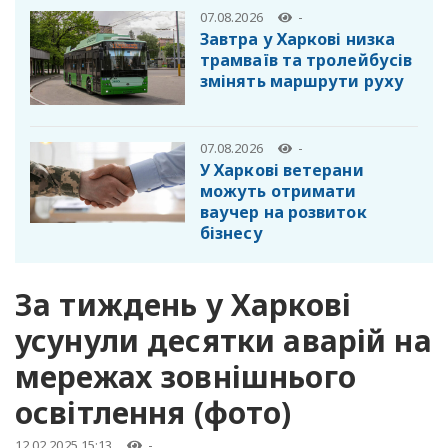
07.08.2026
-
Завтра у Харкові низка
трамваїв та тролейбусів
змінять маршрути руху
07.08.2026
-
У Харкові ветерани
можуть отримати
ваучер на розвиток
бізнесу
За тиждень у Харкові
усунули десятки аварій на
мережах зовнішнього
освітлення (фото)
12.02.2025 15:13
-