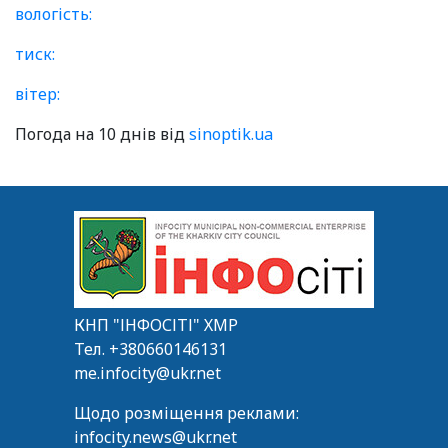
вологість:
тиск:
вітер:
Погода на 10 днів від
sinoptik.ua
КНП "ІНФОСІТІ" ХМР
Тел.
+380660146131
me.infocity@ukr.net
Щодо розміщення реклами:
infocity.news@ukr.net