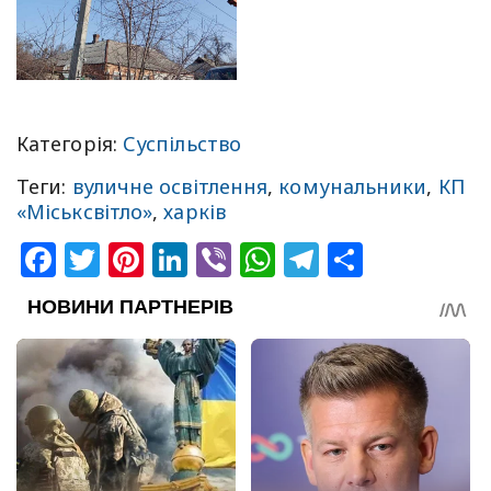
Категорія:
Суспільство
Теги:
вуличне освітлення
,
комунальники
,
КП
«Міськсвітло»
,
харків
Facebook
Twitter
Pinterest
LinkedIn
Viber
WhatsApp
Telegram
Share