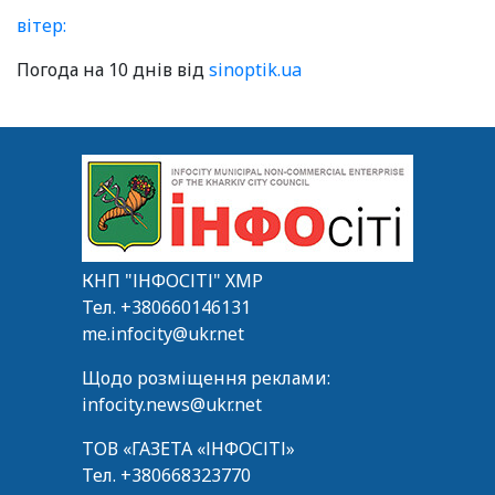
вітер:
Погода на 10 днів від
sinoptik.ua
КНП "ІНФОСІТІ" ХМР
Тел.
+380660146131
me.infocity@ukr.net
Щодо розміщення реклами:
infocity.news@ukr.net
ТОВ «ГАЗЕТА «ІНФОСІТІ»
Тел.
+380668323770