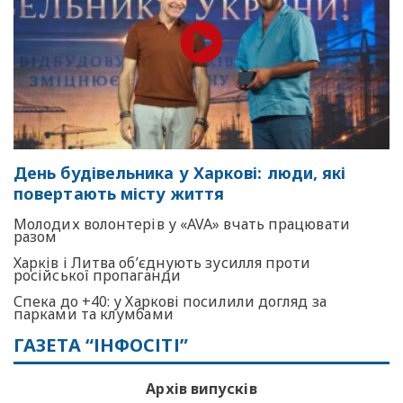
День будівельника у Харкові: люди, які
повертають місту життя
Молодих волонтерів у «AVA» вчать працювати
разом
Харків і Литва об’єднують зусилля проти
російської пропаганди
Спека до +40: у Харкові посилили догляд за
парками та клумбами
ГАЗЕТА “ІНФОСІТІ”
Архів випусків