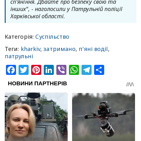
сп'яніння. Дбайте про безпеку свою та
інших", - наголосили у Патрульній поліції
Харківської області.
Категорія:
Суспільство
Теги:
kharkiv
,
затримано
,
п'яні водії
,
патрульні
Facebook
Twitter
Pinterest
LinkedIn
Viber
WhatsApp
Telegram
Share