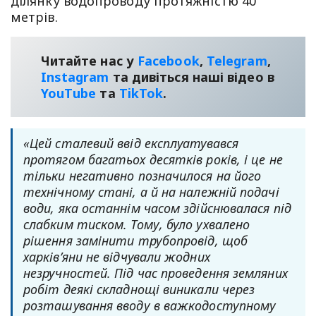
ділянку водопроводу протяжністю 40
метрів.
Читайте нас у
Facebook
,
Telegram
,
Instagram
та дивіться наші відео в
YouТube
та
TikTok
.
«Цей сталевий ввід експлуатувався
протягом багатьох десятків років, і це не
тільки негативно позначилося на його
технічному стані, а й на належній подачі
води, яка останнім часом здійснювалася під
слабким тиском. Тому, було ухвалено
рішення замінити трубопровід, щоб
харків’яни не відчували жодних
незручностей. Під час проведення земляних
робіт деякі складнощі виникали через
розташування вводу в важкодоступному