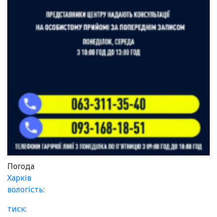
Погода
Харків
вологість:
тиск: