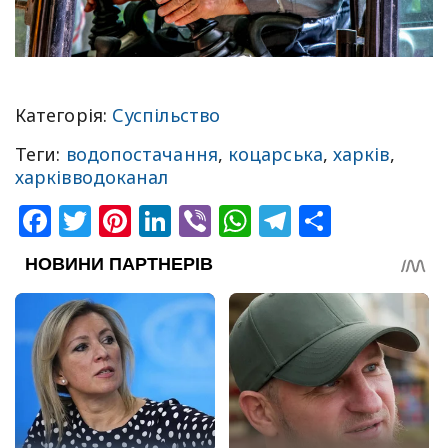
Категорія:
Суспільство
Теги:
водопостачання
,
коцарська
,
харків
,
харківводоканал
Facebook
Twitter
Pinterest
LinkedIn
Viber
WhatsApp
Telegram
Share