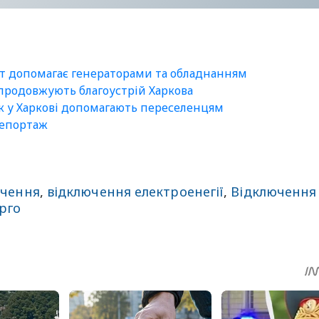
ст допомагає генераторами та обладнанням
 продовжують благоустрій Харкова
як у Харкові допомагають переселенцям
репортаж
ючення
,
відключення електроенегії
,
Відключення
рго
sApp
egram
Share