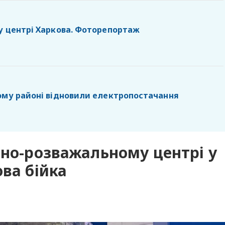
у центрі Харкова. Фоторепортаж
ому районі відновили електропостачання
ьно-розважальному центрі у
ова бійка