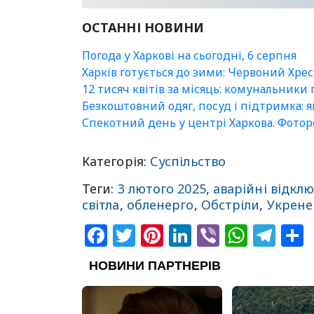
ОСТАННІ НОВИНИ
Погода у Харкові на сьогодні, 6 серпня
Харків готується до зими: Червоний Хре
12 тисяч квітів за місяць: комунальники
Безкоштовний одяг, посуд і підтримка: 
Спекотний день у центрі Харкова. Фото
Категорія:
Суспільство
Теги:
3 лютого 2025
,
аварійні відкл
світла
,
обленерго
,
Обстріли
,
Укрене
Facebook
Twitter
Pinterest
LinkedIn
Viber
What
Tel