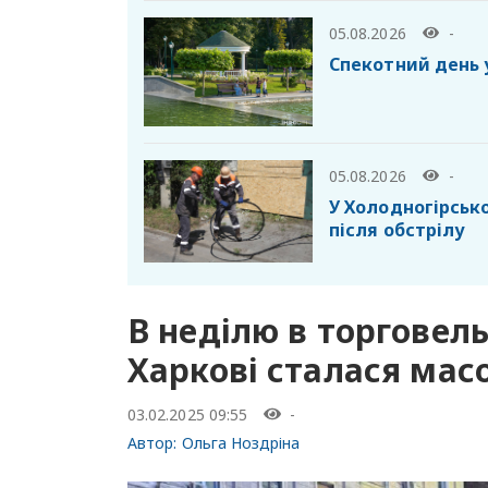
05.08.2026
-
Спекотний день 
05.08.2026
-
У Холодногірськ
після обстрілу
В неділю в торговел
Харкові сталася мас
03.02.2025 09:55
-
Автор:
Ольга Ноздріна