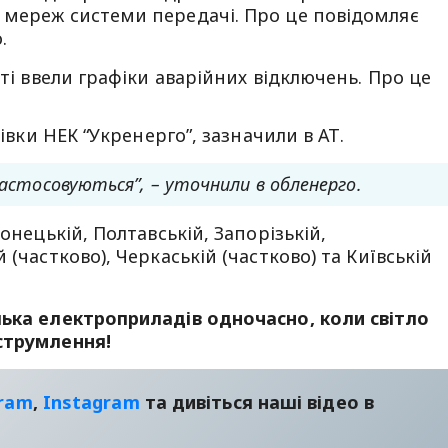
 мереж системи передачі. Про це повідомляє
.
сті ввели графіки аварійних відключень. Про це
зівки НЕК “Укренерго”, зазначили в АТ.
застосовуються”, – уточнили в обленерго.
онецькій, Полтавській, Запорізькій,
(частково), Черкаській (частково) та Київській
лька електроприладів одночасно, коли світло
струмлення!
gram
,
Instagram
та дивіться наші відео в