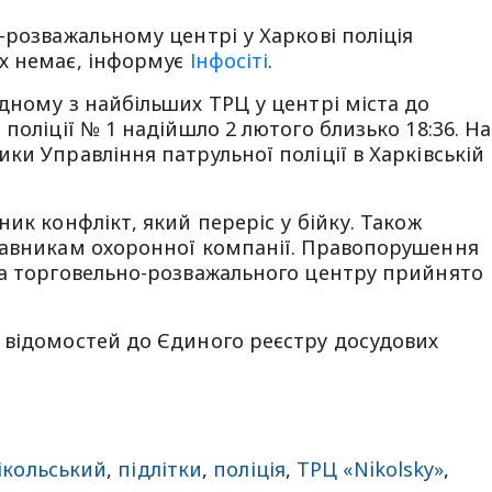
-розважальному центрі у Харкові поліція
х немає, інформує
Інфосіті
.
дному з найбільших ТРЦ у центрі міста до
поліції № 1 надійшло 2 лютого близько 18:36. На
ки Управління патрульної поліції в Харківській
ик конфлікт, який переріс у бійку. Також
тавникам охоронної компанії. Правопорушення
ра торговельно-розважального центру прийнято
 відомостей до Єдиного реєстру досудових
ікольський
,
підлітки
,
поліція
,
ТРЦ «Nikolsky»
,