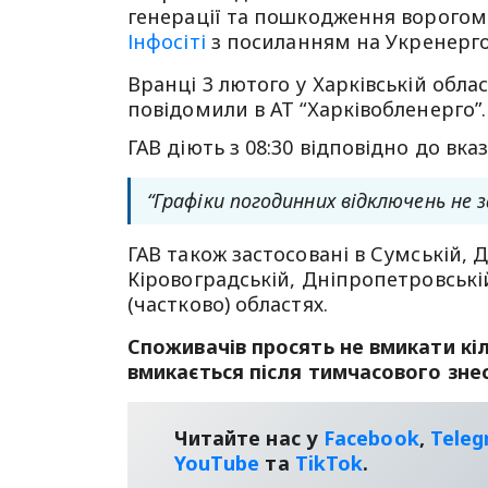
генерації та пошкодження ворогом
Інфосіті
з посиланням на Укренерго
Вранці 3 лютого у Харківській обла
повідомили в АТ “Харківобленерго”.
ГАВ діють з 08:30 відповідно до вка
“Графіки погодинних відключень не 
ГАВ також застосовані в Сумській, Д
Кіровоградській, Дніпропетровській 
(частково) областях.
Споживачів просять не вмикати кі
вмикається після тимчасового зне
Читайте нас у
Facebook
,
Tele
YouТube
та
TikTok
.