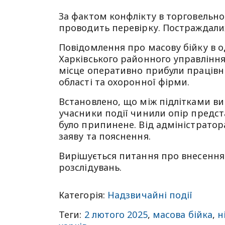
За фактом конфлікту в торговельно
проводить перевірку. Постраждали
Повідомлення про масову бійку в о
Харківського районного управління 
місце оперативно прибули працівни
області та охоронної фірми.
Встановлено, що між підлітками вин
учасники події чинили опір предс
було припинене. Від адміністрато
заяву та пояснення.
Вирішується питання про внесення
розслідувань.
Категорія:
Надзвичайні події
Теги:
2 лютого 2025
,
масова бійка
,
н