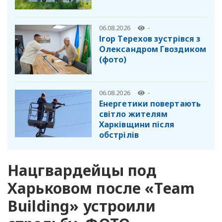
06.08.2026
-
Ігор Терехов зустрівся з
Олександром Гвоздиком
(фото)
06.08.2026
-
Енергетики повертають
світло жителям
Харківщини після
обстрілів
Нацгвардейцы под
Харьковом после «Тeam
Building» устроили