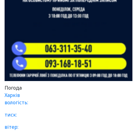
Погода
Харків
вологість:
тиск:
вітер: