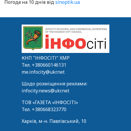
Погода на 10 днів від
sinoptik.ua
КНП "ІНФОСІТІ" ХМР
Тел.
+380660146131
me.infocity@ukr.net
Щодо розміщення реклами:
infocity.news@ukr.net
ТОВ «ГАЗЕТА «ІНФОСІТІ»
Тел.
+380668323770
Харків, м-н. Павлівський, 10