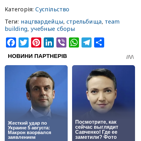
Категорія:
Суспільство
Теги:
нацгвардейцы
,
стрельбища
,
тeam
building
,
учебные сборы
Facebook
Twitter
Pinterest
LinkedIn
Viber
WhatsApp
Telegram
Share