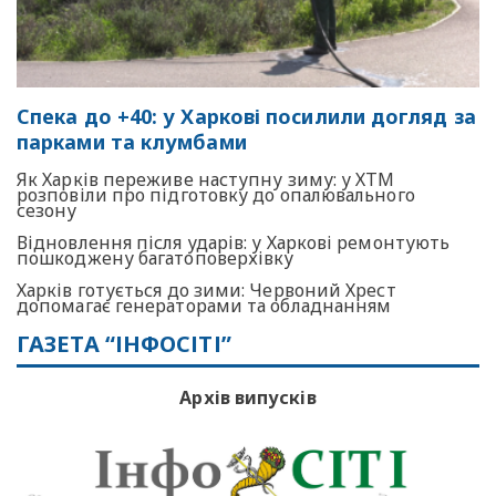
Спека до +40: у Харкові посилили догляд за
парками та клумбами
Як Харків переживе наступну зиму: у ХТМ
розповіли про підготовку до опалювального
сезону
Відновлення після ударів: у Харкові ремонтують
пошкоджену багатоповерхівку
Харків готується до зими: Червоний Хрест
допомагає генераторами та обладнанням
ГАЗЕТА “ІНФОСІТІ”
Архів випусків