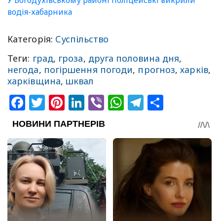
водія-хабарника
Категорія:
Суспільство
Теги:
град
,
гроза
,
друга половина дня
,
негода
,
погіршення погоди
,
прогноз
,
харків
,
харківщина
,
шквал
Facebook
Twitter
Pinterest
LinkedIn
Viber
WhatsApp
Telegram
Share