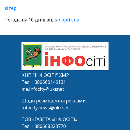
вітер:
Погода на 10 днів від
sinoptik.ua
КНП "ІНФОСІТІ" ХМР
Тел.
+380660146131
me.infocity@ukr.net
Щодо розміщення реклами:
infocity.news@ukr.net
ТОВ «ГАЗЕТА «ІНФОСІТІ»
Тел.
+380668323770