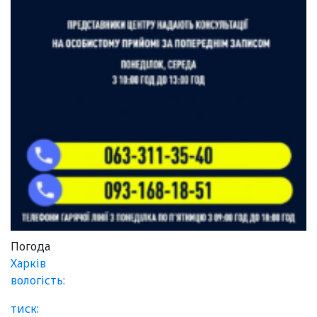
Погода
Харків
вологість:
тиск: