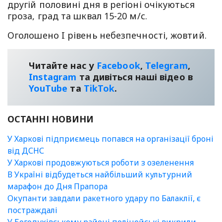
другій половині дня в регіоні очікуються
гроза, град та шквал 15-20 м/с.
Оголошено I рівень небезпечності, жовтий.
Читайте нас у
Facebook
,
Telegram
,
Instagram
та дивіться наші відео в
YouТube
та
TikTok
.
ОСТАННІ НОВИНИ
У Харкові підприємець попався на організації броні
від ДСНС
У Харкові продовжуються роботи з озеленення
В Україні відбудеться найбільший культурний
марафон до Дня Прапора
Окупанти завдали ракетного удару по Балаклії, є
постраждалі
У Богодухівському районі поліцейські викрили