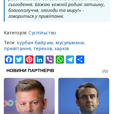
сьогодення. Бажаю кожній родині затишку,
благополуччя, злагоди та миру!» -
говориться у привітанні.
Категорія:
Суспільство
Теги:
курбан-байрам
,
мусульмани
,
привітання
,
терехов
,
харків
Facebook
Twitter
Pinterest
LinkedIn
Viber
WhatsApp
Telegram
Share